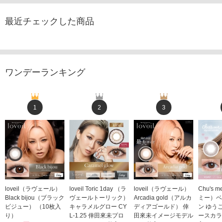
最近チェックした商品
ワンデーランキング
1
2
3
loveil（ラヴェール）
loveil Toric 1day （ラ
loveil（ラヴェール）
Chu's
Black bijou（ブラック
ヴェールトーリック）
Arcadia gold（アルカ
ミー）ベ
ビジュー） （10枚入
キャラメルグロー CY
ディアゴールド） 倖
ン ゆう
り）
L-1.25 倖田來未プロ
田來未イメージモデル
ースカラ