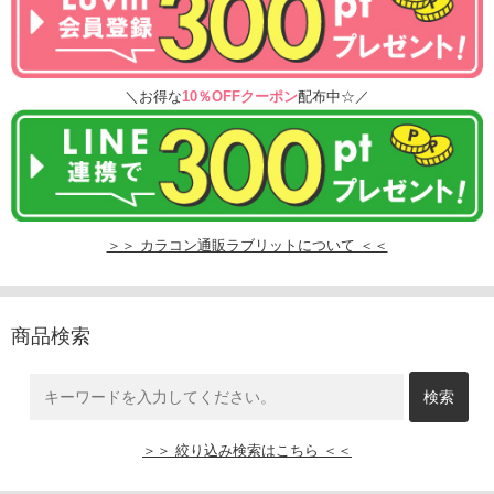
＼お得な
10％OFFクーポン
配布中☆／
＞＞ カラコン通販ラブリットについて ＜＜
商品検索
＞＞ 絞り込み検索はこちら ＜＜