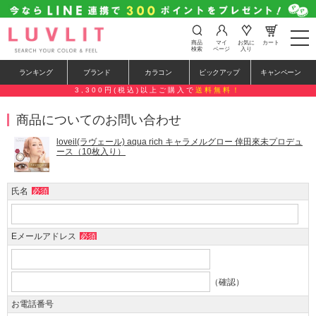
t
商品
マイ
お気に
カート
o
検索
ページ
入り
g
g
ランキング
ブランド
カラコン
ピックアップ
キャンペーン
l
e
3,300円(税込)以上ご購入で
送料無料！
n
a
商品についてのお問い合わせ
v
i
g
loveil(ラヴェール) aqua rich キャラメルグロー 倖田來未プロデュ
a
ース（10枚入り）
t
i
o
氏名
必須
n
Eメールアドレス
必須
（確認）
お電話番号