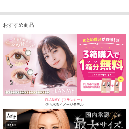
1,760円
デュース （10枚入
（10枚入り）
入り）
(税込)
り）
1,760円
1,705
(税込)
1,760円
(税込)
おすすめ商品
FLANMY（フランミー）
佐々木希イメージモデル