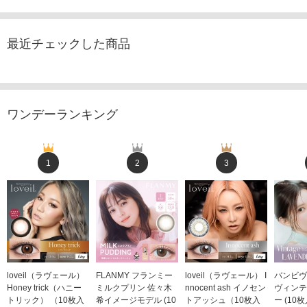
最近チェックした商品
ワンデーランキング
1
2
3
loveil（ラヴェール）
FLANMY フランミー
loveil（ラヴェール） I
バンビヴ
Honey trick（ハニー
ミルクプリン 佐々木
nnocent ash イノセン
ヴィンテ
トリック） （10枚入
希イメージモデル (10
トアッシュ（10枚入
ー (10