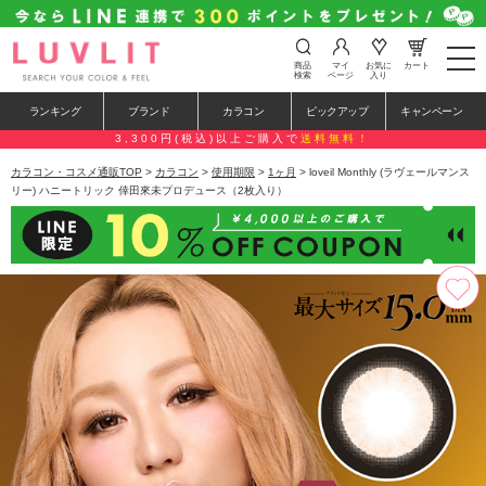
t
商品
マイ
お気に
カート
o
検索
ページ
入り
g
g
ランキング
ブランド
カラコン
ピックアップ
キャンペーン
l
e
3,300円(税込)以上ご購入で
送料無料！
n
a
カラコン・コスメ通販TOP
>
カラコン
>
使用期限
>
1ヶ月
> loveil Monthly (ラヴェールマンス
v
リー) ハニートリック 倖田來未プロデュース（2枚入り）
i
g
a
t
i
o
n