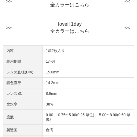
全カラーはこちら
loveil 1day
全カラーはこちら
内容
1箱2枚入り
装用期間
1か月
レンズ直径(DIA)
15.0mm
着色直径
14.2mm
レンズBC
8.6mm
含水率
38%
0.00、-0.75~-5.00(0.25 単位)、-5.00~-8.00(0.50 単
度数
位)
製造国
台湾