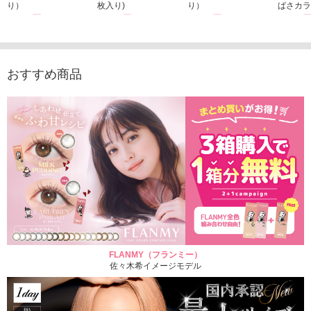
り）
枚入り)
り）
ばさカラ
1,760円
1,815円
1,760円
1,848
(税込)
(税込)
(税込)
おすすめ商品
FLANMY（フランミー）
佐々木希イメージモデル