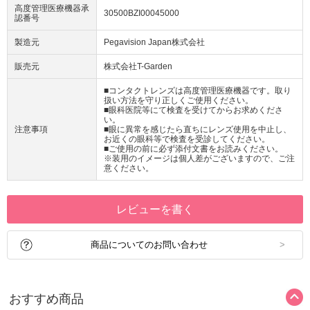
高度管理医療機器承
30500BZI00045000
認番号
製造元
Pegavision Japan株式会社
販売元
株式会社T-Garden
■コンタクトレンズは高度管理医療機器です。取り
扱い方法を守り正しくご使用ください。
■眼科医院等にて検査を受けてからお求めくださ
い。
注意事項
■眼に異常を感じたら直ちにレンズ使用を中止し、
お近くの眼科等で検査を受診してください。
■ご使用の前に必ず添付文書をお読みください。
※装用のイメージは個人差がございますので、ご注
意ください。
レビューを書く
商品についてのお問い合わせ
おすすめ商品