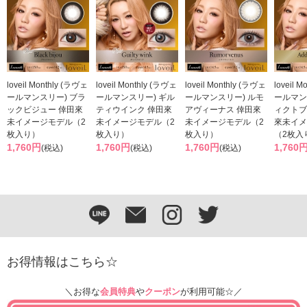
loveil Monthly (ラヴェ
loveil Monthly (ラヴェ
loveil Monthly (ラヴェ
loveil 
ールマンスリー) ブラ
ールマンスリー) ギル
ールマンスリー) ルモ
ールマン
ックビジュー 倖田來
ティウインク 倖田來
アヴィーナス 倖田來
ィクトブ
未イメージモデル（2
未イメージモデル（2
未イメージモデル（2
來未イメ
枚入り）
枚入り）
枚入り）
（2枚入
1,760円
1,760円
1,760円
1,760
(税込)
(税込)
(税込)
お得情報はこちら☆
＼お得な
会員特典
や
クーポン
が利用可能☆／