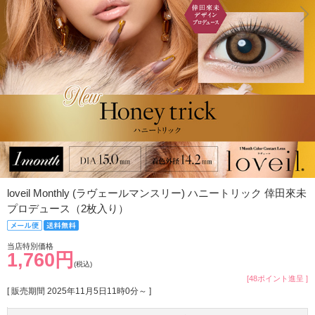
loveil Monthly (ラヴェールマンスリー) ハニートリック 倖田來未
プロデュース（2枚入り）
当店特別価格
1,760円
(税込)
[48ポイント進呈 ]
[ 販売期間
2025年11月5日11時0分
～ ]