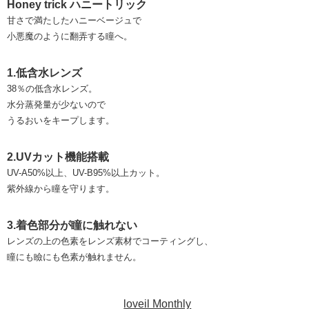
Honey trick ハニートリック
甘さで満たしたハニーベージュで
小悪魔のように翻弄する瞳へ。
1.低含水レンズ
38％の低含水レンズ。
水分蒸発量が少ないので
うるおいをキープします。
2.UVカット機能搭載
UV-A50%以上、UV-B95%以上カット。
紫外線から瞳を守ります。
3.着色部分が瞳に触れない
レンズの上の色素をレンズ素材でコーティングし、
瞳にも瞼にも色素が触れません。
loveil Monthly