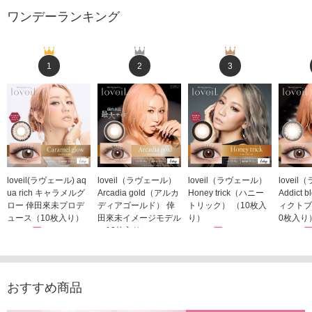
ワンデーランキング
1
2
3
loveil(ラヴェール) aq
loveil（ラヴェール）
loveil（ラヴェール）
lovei
ua rich キャラメルグ
Arcadia gold（アルカ
Honey trick（ハニー
Addict
ロー 倖田來未プロデ
ディアゴールド） 倖
トリック） （10枚入
ィクトブ
ュース（10枚入り）
田來未イメージモデル
り）
0枚入り
1,760円
（10枚入り）
1,760円
1,760
(税込)
(税込)
1,760円
(税込)
おすすめ商品