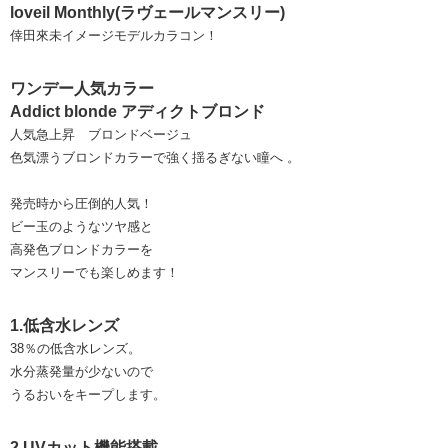
loveil Monthly(ラヴェールマンスリー)
倖田來未イメージモデルカラコン！
ワンデー人気カラー
Addict blonde アディクトブロンド
人気急上昇 ブロンドベージュ
色気漂うブロンドカラーで強く揺るぎない瞳へ 。
発売時から圧倒的人気！
ビー玉のようなツヤ感と
高発色ブロンドカラーを
マンスリーでも楽しめます！
1.低含水レンズ
38％の低含水レンズ。
水分蒸発量が少ないので
うるおいをキープします。
2.UVカット機能搭載