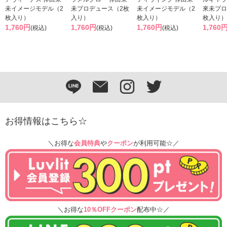
未イメージモデル（2
未プロデュース（2枚
未イメージモデル（2
來未プロ
枚入り）
入り）
枚入り）
枚入り）
1,760円
1,760円
1,760円
1,760
(税込)
(税込)
(税込)
お得情報はこちら☆
＼お得な
会員特典
や
クーポン
が利用可能☆／
＼お得な
10％OFFクーポン
配布中☆／