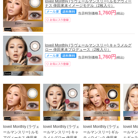
loveil Monthly (ラヴェールマンスリー) ルモアヴィー
ナス 倖田來未イメージモデル（2枚入り）
1,760円
当店特別価格
(税込)
loveil Monthly (ラヴェールマンスリー) キャラメルグ
ロー 倖田來未プロデュース（2枚入り）
1,760円
当店特別価格
(税込)
loveil Monthly (ラヴェ
loveil Monthly (ラヴェ
loveil Monthly (ラヴェ
loveil 
ールマンスリー) ルモ
ールマンスリー) キャ
ールマンスリー) ギル
ールマン
アヴィーナス 倖田來
ラメルグロー 倖田來
ティウインク 倖田來
ルギャラ