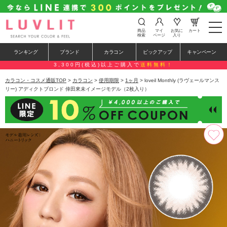
t
商品
マイ
お気に
カート
o
検索
ページ
入り
g
g
ランキング
ブランド
カラコン
ピックアップ
キャンペーン
l
e
3,300円(税込)以上ご購入で
送料無料！
n
a
カラコン・コスメ通販TOP
>
カラコン
>
使用期限
>
1ヶ月
> loveil Monthly (ラヴェールマンス
v
リー) アディクトブロンド 倖田來未イメージモデル（2枚入り）
i
g
a
t
i
o
n