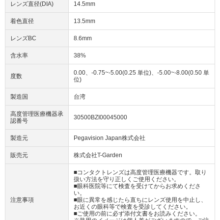
レンズ直径(DIA)
14.5mm
着色直径
13.5mm
レンズBC
8.6mm
含水率
38%
0.00、-0.75~-5.00(0.25 単位)、-5.00~-8.00(0.50 単
度数
位)
製造国
台湾
高度管理医療機器承
30500BZI00045000
認番号
製造元
Pegavision Japan株式会社
販売元
株式会社T-Garden
■コンタクトレンズは高度管理医療機器です。取り
扱い方法を守り正しくご使用ください。
■眼科医院等にて検査を受けてからお求めくださ
い。
注意事項
■眼に異常を感じたら直ちにレンズ使用を中止し、
お近くの眼科等で検査を受診してください。
■ご使用の前に必ず添付文書をお読みください。