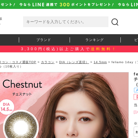
販
）
ブランド
ランキング
ピ
3,300円(税込)以上ご購入で
送料無料！
ラコン・コスメ通販TOP
>
カラコン
>
DIA（レンズ直径）
>
14.5mm
> feliamo 1
ル（10枚入り）
f
当
[