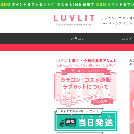
カラコン・コスメ通
Luvlit（ラブリット
カラコン
コスメ
ポイント還元・会員特典業界No.1
カ
デ
＼あなたの「なりたい瞳」を叶えます／