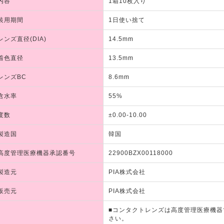
内容
1箱10枚入り
装用期間
1日使い捨て
レンズ直径(DIA)
14.5mm
着色直径
13.5mm
レンズBC
8.6mm
含水率
55%
度数
±0.00-10.00
製造国
韓国
高度管理医療機器承認番号
22900BZX00118000
製造元
PIA株式会社
販売元
PIA株式会社
■コンタクトレンズは高度管理医療機
さい。