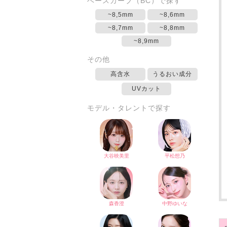
ベースカーブ（BC）で探す
~8,5mm
~8,6mm
~8,7mm
~8,8mm
~8,9mm
その他
高含水
うるおい成分
UVカット
モデル・タレントで探す