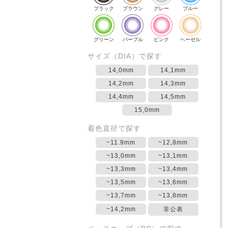
ブラック
ブラウン
グレー
ブルー
グリーン
パープル
ピンク
ヘーゼル
サイズ（DIA）で探す
14,0mm
14,1mm
14,2mm
14,3mm
14,4mm
14,5mm
15,0mm
着色直径で探す
~11.9mm
~12,8mm
~13,0mm
~13,1mm
~13,3mm
~13,4mm
~13,5mm
~13,6mm
~13,7mm
~13,8mm
~14,2mm
非公表