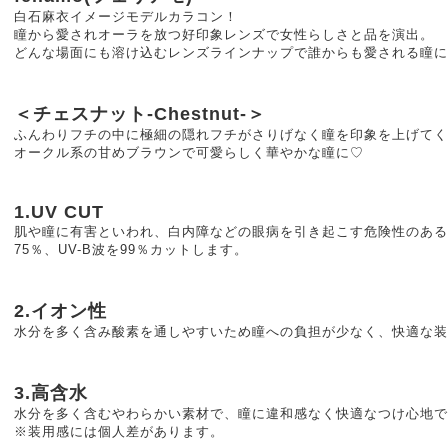
白石麻衣イメージモデルカラコン！
瞳から愛されオーラを放つ好印象レンズで女性らしさと品を演出。
どんな場面にも溶け込むレンズラインナップで誰からも愛される瞳に
＜チェスナット-Chestnut-＞
ふんわりフチの中に極細の隠れフチがさりげなく瞳を印象を上げてく
オークル系の甘めブラウンで可愛らしく華やかな瞳に♡
1.UV CUT
肌や瞳に有害といわれ、白内障などの眼病を引き起こす危険性のある紫
75％、UV-B波を99％カットします。
2.イオン性
水分を多く含み酸素を通しやすいため瞳への負担が少なく、快適な装
3.高含水
水分を多く含むやわらかい素材で、瞳に違和感なく快適なつけ心地で
※装用感には個人差があります。