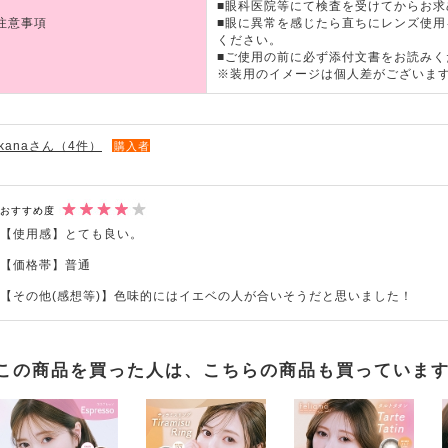
■眼科医院等にて検査を受けてからお求
注意事項
■眼に異常を感じたら直ちにレンズ使
ください。
■ご使用の前に必ず添付文書をお読みく
※装用のイメージは個人差がございま
kanaさん（4件）
購入者
おすすめ度
【使用感】とても良い。
【価格帯】普通
【その他(感想等)】色味的にはイエベの人が合いそうだと思いました！
この商品を買った人は、こちらの商品も買っていま