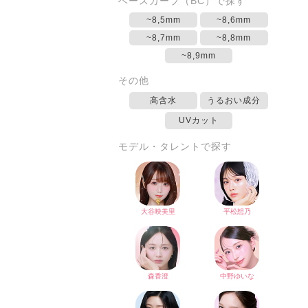
ベースカーブ（BC）で探す
~8,5mm
~8,6mm
~8,7mm
~8,8mm
~8,9mm
その他
高含水
うるおい成分
UVカット
モデル・タレントで探す