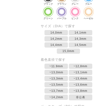
ブラック
ブラウン
グレー
ブルー
グリーン
パープル
ピンク
ヘーゼル
サイズ（DIA）で探す
14,0mm
14,1mm
14,2mm
14,3mm
14,4mm
14,5mm
15,0mm
着色直径で探す
~11.9mm
~12,8mm
~13,0mm
~13,1mm
~13,3mm
~13,4mm
~13,5mm
~13,6mm
~13,7mm
~13,8mm
~14,2mm
非公表