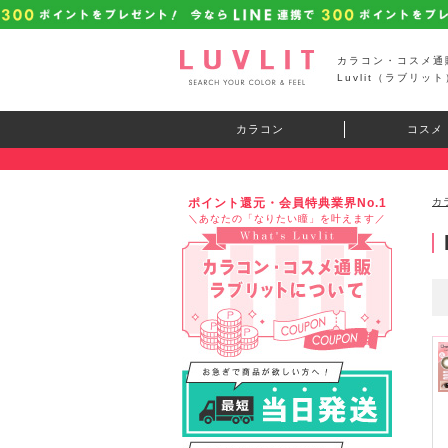
カラコン・コスメ通
Luvlit（ラブリット
カラコン
コスメ
ポイント還元・会員特典業界No.1
カ
＼あなたの「なりたい瞳」を叶えます／