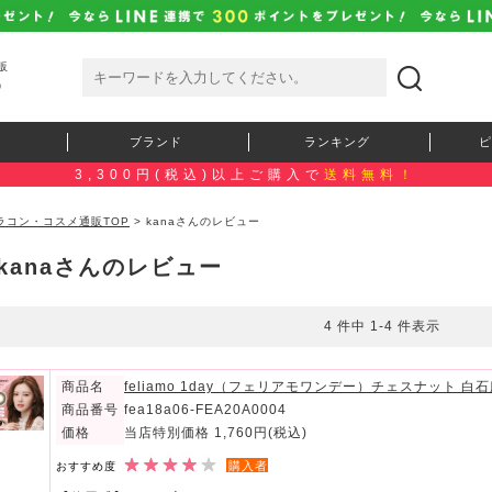
販
）
ブランド
ランキング
ピ
3,300円(税込)以上ご購入で
送料無料！
ラコン・コスメ通販TOP
> kanaさんのレビュー
kanaさんのレビュー
4 件中 1-4 件表示
商品名
feliamo 1day（フェリアモワンデー）チェスナット 
商品番号
fea18a06-FEA20A0004
価格
当店特別価格 1,760円
(税込)
購入者
おすすめ度