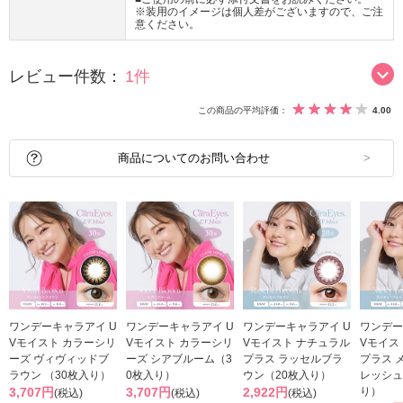
※装用のイメージは個人差がございますので、ご注
意ください。
レビュー件数：
1件
この商品の平均評価：
4.00
商品についてのお問い合わせ
ワンデーキャラアイ U
ワンデーキャラアイ U
ワンデーキャラアイ U
ワンデー
Vモイスト カラーシリ
Vモイスト カラーシリ
Vモイスト ナチュラル
Vモイス
ーズ ヴィヴィッドブ
ーズ シアブルーム（3
プラス ラッセルブラ
プラス 
ラウン （30枚入り）
0枚入り）
ウン（20枚入り）
レッシュ
3,707円
3,707円
2,922円
り）
(税込)
(税込)
(税込)