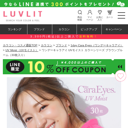
t
商品
マイ
お気に
カート
o
検索
ページ
入り
g
g
ランキング
ブランド
カラコン
ピックアップ
キャンペーン
l
e
3,300円(税込)以上ご購入で
送料無料！
n
a
カラコン・コスメ通販TOP
>
カラコン
>
ブランド
>
1day Cara Eyes（ワンデーキャラアイ）
v
>
UV Moist（UVモイスト）
> ワンデーキャラアイ UVモイスト カラーシリーズ ブラウンブル
i
ーム（30枚入り）
g
a
t
i
o
n