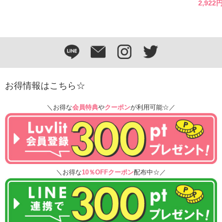
2,922
お得情報はこちら☆
＼お得な
会員特典
や
クーポン
が利用可能☆／
＼お得な
10％OFFクーポン
配布中☆／