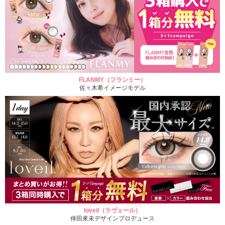
FLANMY（フランミー）
佐々木希イメージモデル
loveil（ラヴェール）
倖田來未デザインプロデュース