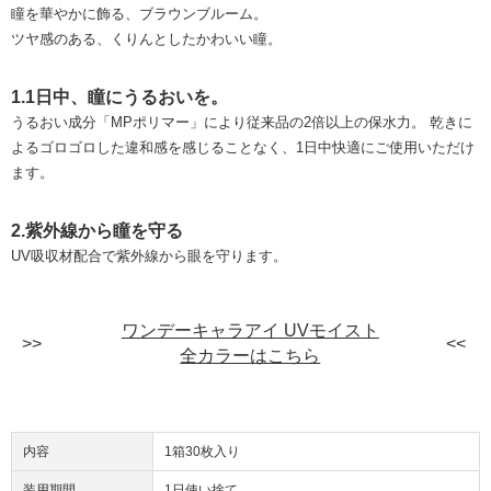
瞳を華やかに飾る、ブラウンブルーム。
ツヤ感のある、くりんとしたかわいい瞳。
1.1日中、瞳にうるおいを。
うるおい成分「MPポリマー」により従来品の2倍以上の保水力。 乾きに
よるゴロゴロした違和感を感じることなく、1日中快適にご使用いただけ
ます。
2.紫外線から瞳を守る
UV吸収材配合で紫外線から眼を守ります。
ワンデーキャラアイ UVモイスト
全カラーはこちら
内容
1箱30枚入り
装用期間
1日使い捨て