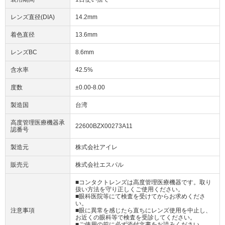
レンズ直径(DIA)
14.2mm
着色直径
13.6mm
レンズBC
8.6mm
含水率
42.5%
度数
±0.00-8.00
製造国
台湾
高度管理医療機器承
22600BZX00273A11
認番号
製造元
株式会社アイレ
販売元
株式会社エスパル
■コンタクトレンズは高度管理医療機器です。取り
扱い方法を守り正しくご使用ください。
■眼科医院等にて検査を受けてからお求めくださ
い。
注意事項
■眼に異常を感じたら直ちにレンズ使用を中止し、
お近くの眼科等で検査を受診してください。
■ご使用の前に必ず添付文書をお読みください。