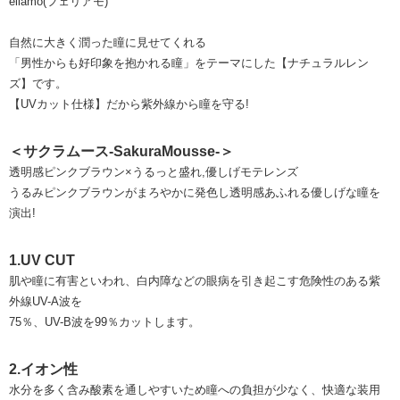
eliamo(フェリアモ)
自然に大きく潤った瞳に見せてくれる
「男性からも好印象を抱かれる瞳」をテーマにした【ナチュラルレン
ズ】です。
【UVカット仕様】だから紫外線から瞳を守る!
＜サクラムース-SakuraMousse-＞
透明感ピンクブラウン×うるっと盛れ,優しげモテレンズ
うるみピンクブラウンがまろやかに発色し透明感あふれる優しげな瞳を
演出!
1.UV CUT
肌や瞳に有害といわれ、白内障などの眼病を引き起こす危険性のある紫
外線UV-A波を
75％、UV-B波を99％カットします。
2.イオン性
水分を多く含み酸素を通しやすいため瞳への負担が少なく、快適な装用