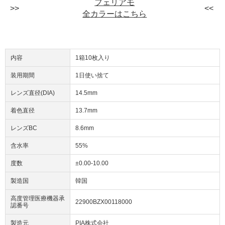
フェリアモ
全カラーはこちら
内容
1箱10枚入り
装用期間
1日使い捨て
レンズ直径(DIA)
14.5mm
着色直径
13.7mm
レンズBC
8.6mm
含水率
55%
度数
±0.00-10.00
製造国
韓国
高度管理医療機器承
22900BZX00118000
認番号
製造元
PIA株式会社