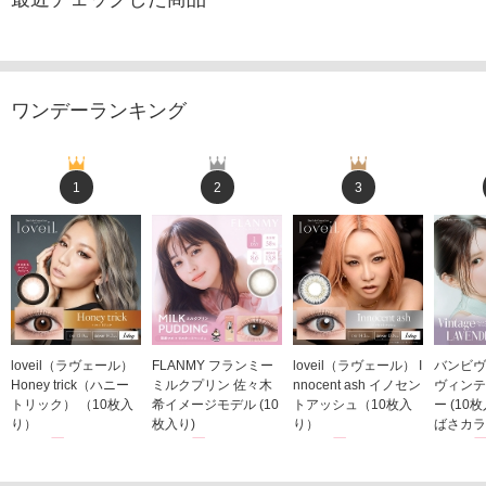
ワンデーランキング
1
2
3
loveil（ラヴェール）
FLANMY フランミー
loveil（ラヴェール） I
バンビヴ
Honey trick（ハニー
ミルクプリン 佐々木
nnocent ash イノセン
ヴィンテ
トリック） （10枚入
希イメージモデル (10
トアッシュ（10枚入
ー (10
り）
枚入り)
り）
ばさカラ
1,760円
1,815円
1,760円
1,848
(税込)
(税込)
(税込)