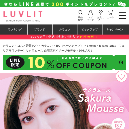
t
商品
マイ
お気に
カート
o
検索
ページ
入り
g
g
ランキング
ブランド
カラコン
ピックアップ
キャンペーン
l
e
3,300円(税込)以上ご購入で
送料無料！
n
a
カラコン・コスメ通販TOP
>
カラコン
>
BC（ベースカーブ）
>
8.6mm
> feliamo 1day（フェ
v
リアモワンデー）サクラムース 白石麻衣イメージモデル（10枚入り）
i
g
a
t
i
o
n