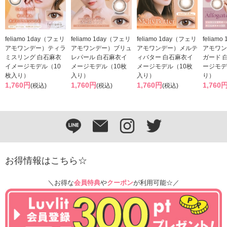
feliamo 1day（フェリ
feliamo 1day（フェリ
feliamo 1day（フェリ
feliam
アモワンデー）ティラ
アモワンデー）ブリュ
アモワンデー）メルテ
アモワン
ミスリング 白石麻衣
レパール 白石麻衣イ
ィバター 白石麻衣イ
ガード 
イメージモデル（10
メージモデル（10枚
メージモデル（10枚
ージモデ
枚入り）
入り）
入り）
り）
1,760円
1,760円
1,760円
1,760
(税込)
(税込)
(税込)
お得情報はこちら☆
＼お得な
会員特典
や
クーポン
が利用可能☆／