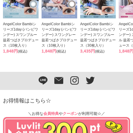
AngelColor Bambiシ
AngelColor Bambiシ
AngelColor Bambiシ
AngelCo
リーズ1day (バンビワ
リーズ1day (バンビワ
リーズ1day (バンビワ
リーズ1d
ンデー) スワンブルー
ンデー) スワングレー
ンデー) スワンブルー
ンデー)
益若つばさプロデュー
益若つばさプロデュー
益若つばさプロデュー
ル 益若
ス（10枚入り）
ス（10枚入り）
ス（30枚入り）
ュース（
1,848円
1,848円
3,435円
1,848
(税込)
(税込)
(税込)
お得情報はこちら☆
＼お得な
会員特典
や
クーポン
が利用可能☆／