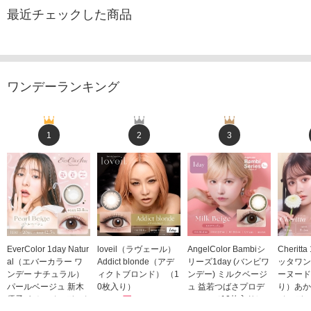
最近チェックした商品
ワンデーランキング
1
2
3
EverColor 1day Natur
loveil（ラヴェール）
AngelColor Bambiシ
Cheritt
al（エバーカラー ワ
Addict blonde（アデ
リーズ1day (バンビワ
ッタワン
ンデー ナチュラル）
ィクトブロンド） （1
ンデー) ミルクベージ
ーヌード
パールベージュ 新木
0枚入り）
ュ 益若つばさプロデ
り）あか
優子イメージモデルカ
1,760円
ュース（10枚入り）
ジモデル
(税込)