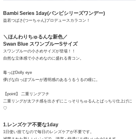
Bambi Series 1day(バンビシリーズワンデー)
益若つばさ(つーちゃん)プロデュースカラコン！
＼ほんわりちゅるんな新色／
Swan Blue スワンブルーSサイズ
スワンブルーの小さめサイズが登場！！
自然な立体感で小さめなのに盛れる青コン。
毒っぽDolly eye
儚げな白っぽブルーが透明感のあるうるうるの瞳に。
【point】 二重リングフチ
二重リングが太フチ感を出さずにこっそりちゅるんとぱっちり仕上げに
♡
1.レンズケア不要な1day
1日使い捨てなので毎日のレンズケアが不要です。
滅菌された新しいレンズで、清潔・快適にお使いいただけます。