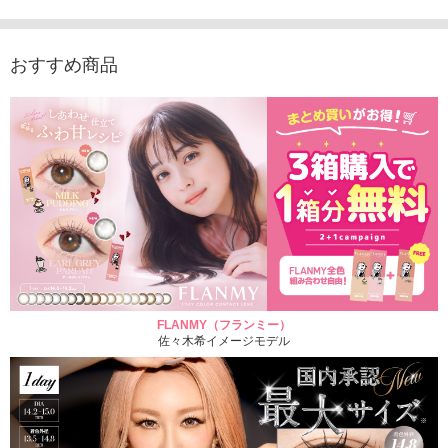
ラコン（20枚入り）
1,848円
1,683
(税込)
2,598円
(税込)
おすすめ商品
FLANMY（フランミー）
佐々木希イメージモデル