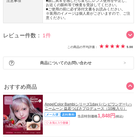
注意事項
■眼に異常を感じたら直ちにレンズ使用を中止し、
お近くの眼科等で検査を受診してください。
■ご使用の前に必ず添付文書をお読みください。
※装用のイメージは個人差がございますので、ご注
意ください。
レビュー件数：
1件
この商品の平均評価：
5.00
商品についてのお問い合わせ
おすすめ商品
AngelColor Bambiシリーズ1day (バンビワンデー) ハ
ニームーン 益若つばさプロデュース（10枚入り）
1,848円
当店特別価格
(税込)