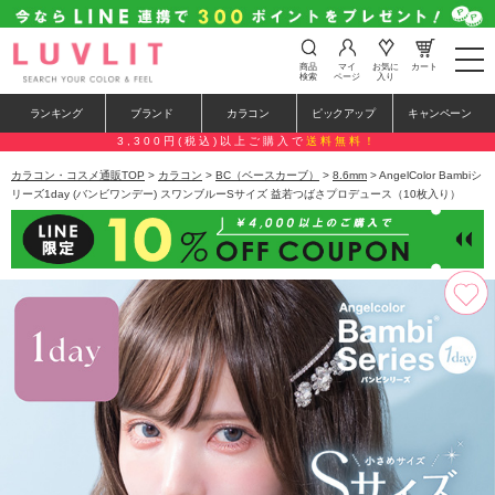
t
商品
マイ
お気に
カート
o
検索
ページ
入り
g
g
ランキング
ブランド
カラコン
ピックアップ
キャンペーン
l
e
3,300円(税込)以上ご購入で
送料無料！
n
a
カラコン・コスメ通販TOP
>
カラコン
>
BC（ベースカーブ）
>
8.6mm
> AngelColor Bambiシ
v
リーズ1day (バンビワンデー) スワンブルーSサイズ 益若つばさプロデュース（10枚入り）
i
g
a
t
i
o
n