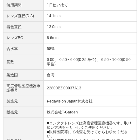
装用期間
1日使い捨て
レンズ直径(DIA)
14.1mm
着色直径
13.0mm
レンズBC
8.6mm
含水率
58%
0.00、-0.50~-6.00(0.25 単位)、-6.50~-10.00(0.50
度数
単位)
製造国
台湾
高度管理医療機器承
22800BZI00037A13
認番号
製造元
Pegavision Japan株式会社
販売元
株式会社T-Garden
■コンタクトレンズは高度管理医療機器です。取り
扱い方法を守り正しくご使用ください。
■眼科医院等にて検査を受けてからお求めくださ
い。