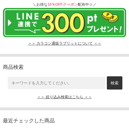
＼お得な
10％OFFクーポン
配布中☆／
＞＞ カラコン通販ラブリットについて ＜＜
商品検索
＞＞ 絞り込み検索はこちら ＜＜
最近チェックした商品