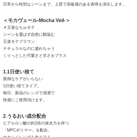
日常から特別なシーンまで、上質で高級感のある表情を演出します。
＜モカヴェール-Mocha Veil-＞
＃王道なちゅモテ
シーンを選ばず自然に馴染む
王道モテブラウン
ナチュラルなのに盛れちゃう
くりっとした可愛さと甘さをプラス
1.1日使い捨て
面倒なケアがいらない
1日使い捨てタイプ。
毎日、新品のレンズで清潔で
快適にご使用頂けます。
2.うるおい成分配合
ヒアルロン酸の約2倍の保水力を持つ
「MPCポリマー」を配合。