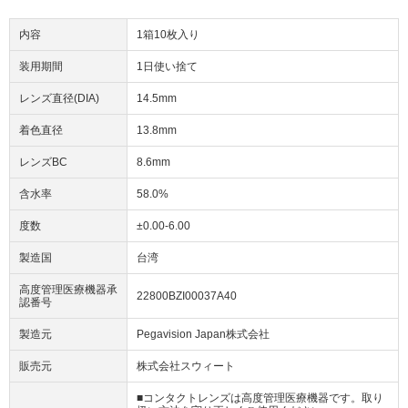
内容
1箱10枚入り
装用期間
1日使い捨て
レンズ直径(DIA)
14.5mm
着色直径
13.8mm
レンズBC
8.6mm
含水率
58.0%
度数
±0.00-6.00
製造国
台湾
高度管理医療機器承
22800BZI00037A40
認番号
製造元
Pegavision Japan株式会社
販売元
株式会社スウィート
■コンタクトレンズは高度管理医療機器です。取り