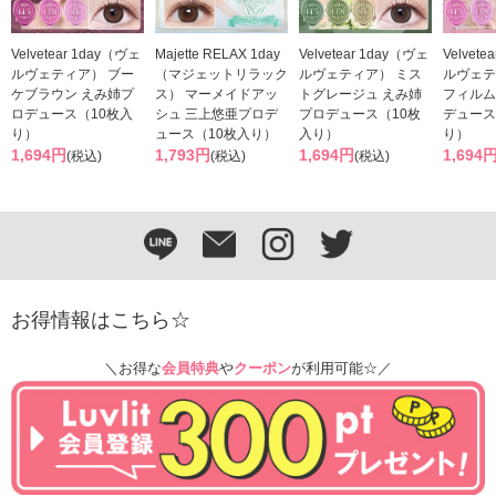
Velvetear 1day（ヴェ
Majette RELAX 1day
Velvetear 1day（ヴェ
Velvet
ルヴェティア） ブー
（マジェットリラック
ルヴェティア） ミス
ルヴェテ
ケブラウン えみ姉プ
ス） マーメイドアッ
トグレージュ えみ姉
フィルム
ロデュース（10枚入
シュ 三上悠亜プロデ
プロデュース（10枚
デュース
り）
ュース（10枚入り）
入り）
り）
1,694円
1,793円
1,694円
1,694
(税込)
(税込)
(税込)
お得情報はこちら☆
＼お得な
会員特典
や
クーポン
が利用可能☆／