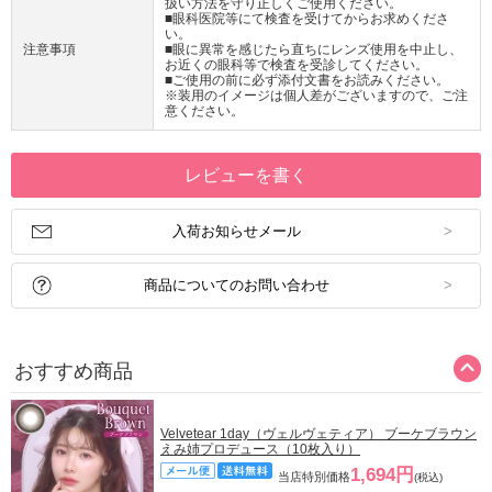
扱い方法を守り正しくご使用ください。
■眼科医院等にて検査を受けてからお求めくださ
い。
注意事項
■眼に異常を感じたら直ちにレンズ使用を中止し、
お近くの眼科等で検査を受診してください。
■ご使用の前に必ず添付文書をお読みください。
※装用のイメージは個人差がございますので、ご注
意ください。
レビューを書く
入荷お知らせメール
商品についてのお問い合わせ
おすすめ商品
Velvetear 1day（ヴェルヴェティア） ブーケブラウン
えみ姉プロデュース（10枚入り）
1,694円
当店特別価格
(税込)