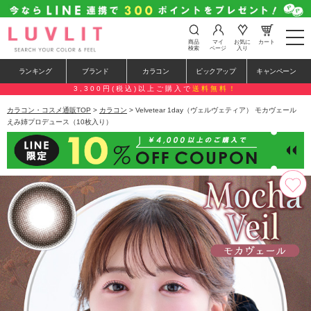
t
商品
マイ
お気に
カート
o
検索
ページ
入り
g
g
ランキング
ブランド
カラコン
ピックアップ
キャンペーン
l
e
3,300円(税込)以上ご購入で
送料無料！
n
a
カラコン・コスメ通販TOP
>
カラコン
> Velvetear 1day（ヴェルヴェティア） モカヴェール
v
えみ姉プロデュース（10枚入り）
i
g
a
t
i
o
n