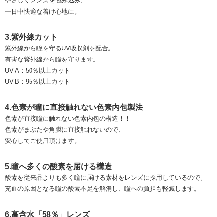
やさしくレンズを包み込み、
一日中快適な着け心地に。
3.紫外線カット
紫外線から瞳を守るUV吸収剤を配合。
有害な紫外線から瞳を守ります。
UV-A：50％以上カット
UV-B：95％以上カット
4.色素が瞳に直接触れない色素内包製法
色素が直接瞳に触れない色素内包の構造！！
色素がまぶたや角膜に直接触れないので、
安心してご使用頂けます。
5.瞳へ多くの酸素を届ける構造
酸素を従来品よりも多く瞳に届ける素材をレンズに採用しているので、
充血の原因となる瞳の酸素不足を解消し、瞳への負担も軽減します。
6.高含水「58％」レンズ