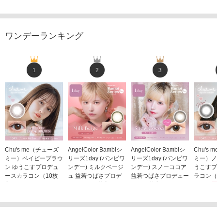
ワンデーランキング
1
2
3
Chu's me（チューズ
AngelColor Bambiシ
AngelColor Bambiシ
Chu's
ミー）ベイビーブラウ
リーズ1day (バンビワ
リーズ1day (バンビワ
ミー）ノ
ン ゆうこすプロデュ
ンデー) ミルクベージ
ンデー) スノーココア
うこすプ
ースカラコン（10枚
ュ 益若つばさプロデ
益若つばさプロデュー
ラコン（
入り）
ュース（10枚入り）
ス（10枚入り）
1,705
1,705円
1,848円
1,848円
(税込)
(税込)
(税込)