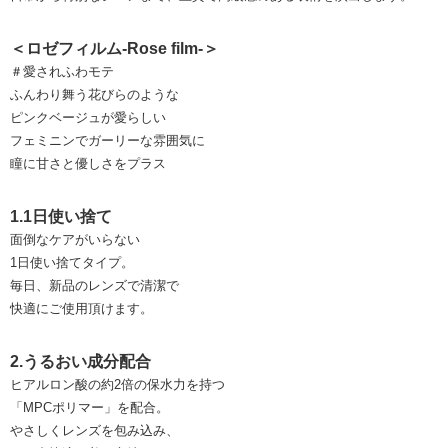
＜ロゼフィルム-Rose film-＞
＃愛されふわモテ
ふんわり舞う花びらのような
ピンクベージュが愛らしい
フェミニンでガーリーな雰囲気に
瞳に甘さと優しさをプラス
1.1日使い捨て
面倒なケアがいらない
1日使い捨てタイプ。
毎日、新品のレンズで清潔で
快適にご使用頂けます。
2.うるおい成分配合
ヒアルロン酸の約2倍の保水力を持つ
「MPCポリマー」を配合。
やさしくレンズを包み込み、