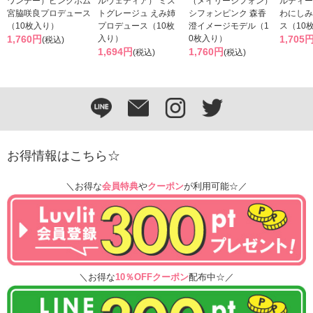
ワンデー）ピンクボム
ルヴェティア） ミス
（メイリーシフォン）
ルティー
宮脇咲良プロデュース
トグレージュ えみ姉
シフォンピンク 森香
わにしみ
（10枚入り）
プロデュース（10枚
澄イメージモデル（1
ス（10
1,760円
入り）
0枚入り）
1,705
(税込)
1,694円
1,760円
(税込)
(税込)
お得情報はこちら☆
＼お得な
会員特典
や
クーポン
が利用可能☆／
＼お得な
10％OFFクーポン
配布中☆／