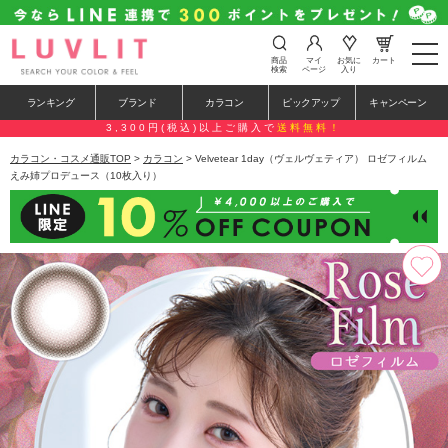
t
商品
マイ
お気に
カート
o
検索
ページ
入り
g
g
ランキング
ブランド
カラコン
ピックアップ
キャンペーン
l
e
3,300円(税込)以上ご購入で
送料無料！
n
a
カラコン・コスメ通販TOP
>
カラコン
> Velvetear 1day（ヴェルヴェティア） ロゼフィルム
v
えみ姉プロデュース（10枚入り）
i
g
a
t
i
o
n