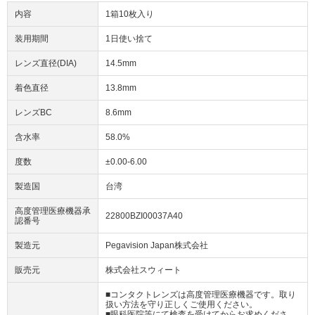
内容
1箱10枚入り
装用期間
1日使い捨て
レンズ直径(DIA)
14.5mm
着色直径
13.8mm
レンズBC
8.6mm
含水率
58.0%
度数
±0.00-6.00
製造国
台湾
高度管理医療機器承
22800BZI00037A40
認番号
製造元
Pegavision Japan株式会社
販売元
株式会社スウィート
■コンタクトレンズは高度管理医療機器です。取り
扱い方法を守り正しくご使用ください。
■眼科医院等にて検査を受けてからお求めくださ