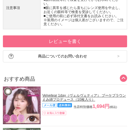
い。
注意事項
■眼に異常を感じたら直ちにレンズ使用を中止し、
お近くの眼科等で検査を受診してください。
■ご使用の前に必ず添付文書をお読みください。
※装用のイメージは個人差がございますので、ご注
意ください。
レビューを書く
商品についてのお問い合わせ
おすすめ商品
Velvetear 1day（ヴェルヴェティア） ブーケブラウン
えみ姉プロデュース（10枚入り）
1,694円
当店特別価格
(税込)