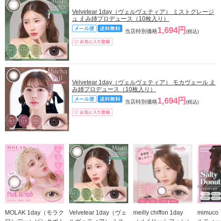
Velvetear 1day（ヴェルヴェティア） ミストグレージ
ュ えみ姉プロデュース（10枚入り）
1,694円
当店特別価格
(税込)
Velvetear 1day（ヴェルヴェティア） モカヴェール え
み姉プロデュース（10枚入り）
1,694円
当店特別価格
(税込)
MOLAK 1day（モラク
Velvetear 1day（ヴェ
meilly chiffon 1day
mimuc