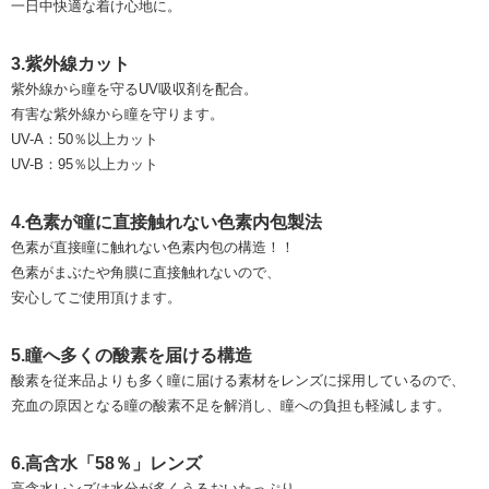
一日中快適な着け心地に。
3.紫外線カット
紫外線から瞳を守るUV吸収剤を配合。
有害な紫外線から瞳を守ります。
UV-A：50％以上カット
UV-B：95％以上カット
4.色素が瞳に直接触れない色素内包製法
色素が直接瞳に触れない色素内包の構造！！
色素がまぶたや角膜に直接触れないので、
安心してご使用頂けます。
5.瞳へ多くの酸素を届ける構造
酸素を従来品よりも多く瞳に届ける素材をレンズに採用しているので、
充血の原因となる瞳の酸素不足を解消し、瞳への負担も軽減します。
6.高含水「58％」レンズ
高含水レンズは水分が多くうるおいたっぷり。