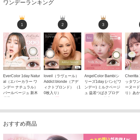
ワンデーランキング
1
2
3
EverColor 1day Natur
loveil（ラヴェール）
AngelColor Bambiシ
Cheritt
al（エバーカラー ワ
Addict blonde（アデ
リーズ1day (バンビワ
ッタワン
ンデー ナチュラル）
ィクトブロンド） （1
ンデー) ミルクベージ
ーヌード
パールベージュ 新木
0枚入り）
ュ 益若つばさプロデ
り）あか
優子イメージモデルカ
1,760円
ュース（10枚入り）
ジモデル
(税込)
ラコン（20枚入り）
1,848円
1,683
(税込)
2,598円
(税込)
おすすめ商品