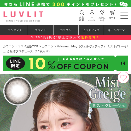
t
商品
マイ
お気に
カート
o
検索
ページ
入り
g
g
ランキング
ブランド
カラコン
ピックアップ
キャンペーン
l
e
3,300円(税込)以上ご購入で
送料無料！
n
a
カラコン・コスメ通販TOP
>
カラコン
> Velvetear 1day（ヴェルヴェティア） ミストグレージ
v
ュ えみ姉プロデュース（10枚入り）
i
g
a
t
i
o
n