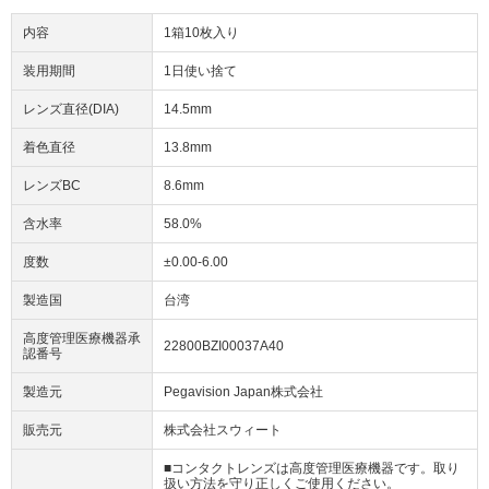
内容
1箱10枚入り
装用期間
1日使い捨て
レンズ直径(DIA)
14.5mm
着色直径
13.8mm
レンズBC
8.6mm
含水率
58.0%
度数
±0.00-6.00
製造国
台湾
高度管理医療機器承
22800BZI00037A40
認番号
製造元
Pegavision Japan株式会社
販売元
株式会社スウィート
■コンタクトレンズは高度管理医療機器です。取り
扱い方法を守り正しくご使用ください。