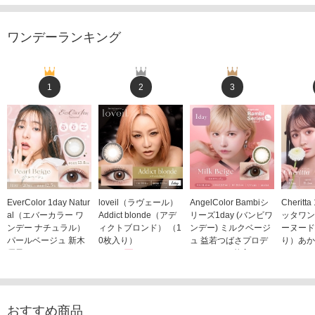
ワンデーランキング
1
2
3
EverColor 1day Natur
loveil（ラヴェール）
AngelColor Bambiシ
Cheritt
al（エバーカラー ワ
Addict blonde（アデ
リーズ1day (バンビワ
ッタワン
ンデー ナチュラル）
ィクトブロンド） （1
ンデー) ミルクベージ
ーヌード
パールベージュ 新木
0枚入り）
ュ 益若つばさプロデ
り）あか
優子イメージモデルカ
1,760円
ュース（10枚入り）
ジモデル
(税込)
ラコン（20枚入り）
1,848円
1,683
(税込)
2,598円
(税込)
おすすめ商品