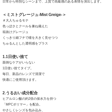
日常から特別なシーンまで、上質で高級感のある表情を演出します。
＜ミストグレージュ-Mist Greige-＞
＃大人ちゅるモテ
色っぽさとクールを兼ね備えた
垢抜けグレージュ
くっきり細フチで瞳を大きく見せつつ
ちゅるんとした透明感をプラス
1.1日使い捨て
面倒なケアがいらない
1日使い捨てタイプ。
毎日、新品のレンズで清潔で
快適にご使用頂けます。
2.うるおい成分配合
ヒアルロン酸の約2倍の保水力を持つ
「MPCポリマー」を配合。
やさしくレンズを包み込み、