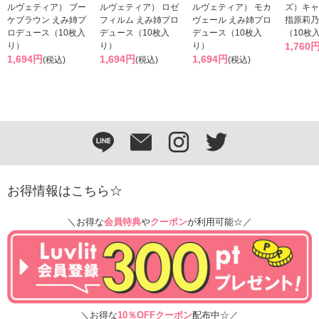
ルヴェティア） ブー
ルヴェティア） ロゼ
ルヴェティア） モカ
ズ）キャ
ケブラウン えみ姉プ
フィルム えみ姉プロ
ヴェール えみ姉プロ
指原莉乃
ロデュース（10枚入
デュース（10枚入
デュース（10枚入
（10枚
り）
り）
り）
1,760
1,694円
1,694円
1,694円
(税込)
(税込)
(税込)
お得情報はこちら☆
＼お得な
会員特典
や
クーポン
が利用可能☆／
＼お得な
10％OFFクーポン
配布中☆／