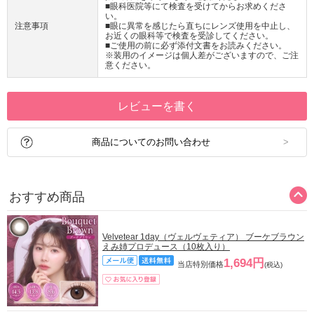
■眼科医院等にて検査を受けてからお求めくださ
い。
注意事項
■眼に異常を感じたら直ちにレンズ使用を中止し、
お近くの眼科等で検査を受診してください。
■ご使用の前に必ず添付文書をお読みください。
※装用のイメージは個人差がございますので、ご注
意ください。
レビューを書く
商品についてのお問い合わせ
おすすめ商品
Velvetear 1day（ヴェルヴェティア） ブーケブラウン
えみ姉プロデュース（10枚入り）
1,694円
当店特別価格
(税込)