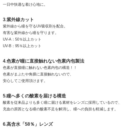
一日中快適な着け心地に。
3.紫外線カット
紫外線から瞳を守るUV吸収剤を配合。
有害な紫外線から瞳を守ります。
UV-A：50％以上カット
UV-B：95％以上カット
4.色素が瞳に直接触れない色素内包製法
色素が直接瞳に触れない色素内包の構造！！
色素がまぶたや角膜に直接触れないので、
安心してご使用頂けます。
5.瞳へ多くの酸素を届ける構造
酸素を従来品よりも多く瞳に届ける素材をレンズに採用しているので、
充血の原因となる瞳の酸素不足を解消し、瞳への負担も軽減します。
6.高含水「58％」レンズ