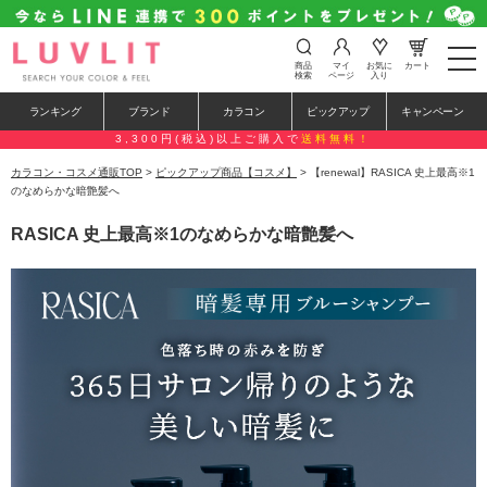
t
商品
マイ
お気に
カート
o
検索
ページ
入り
g
g
ランキング
ブランド
カラコン
ピックアップ
キャンペーン
l
e
3,300円(税込)以上ご購入で
送料無料！
n
a
カラコン・コスメ通販TOP
>
ピックアップ商品【コスメ】
> 【renewal】RASICA 史上最高※1
v
のなめらかな暗艶髪へ
i
g
RASICA 史上最高※1のなめらかな暗艶髪へ
a
t
i
o
n