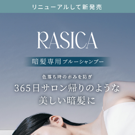
暗髪カラーゆえの「色落ち時に気になる赤み」を補色のブルーでカバー
2.サロン処方ケア※2で髪の芯から集中補修
生ケラチン※3、タンパク質※4、アミノ酸などカラーで失われやすい成分
が
髪内部に浸透。パサパサした毛1本1本がしっとり潤います。
3.カラーシャンプーなのにきしまない
繊細濃密泡でしっかり染めながら、しっとりとした洗いあがり
＜ブルーグロストリートメント＞
1.サロン帰りの染めたてカラーキープ
暗髪カラーゆえの「色落ち時に気になる赤み」を補色のブルーでカバー
2.グロスコーティング処方で、なめらかなツヤ髪へ
髪表面だけではなく内部補修も叶える処方に進化
暗髪が映える美しいツヤを叶えます
3.サロン処方ケア※2で髪の芯から集中補修
生ケラチン※3、タンパク質※4、アミノ酸などカラーで失われやすい成分