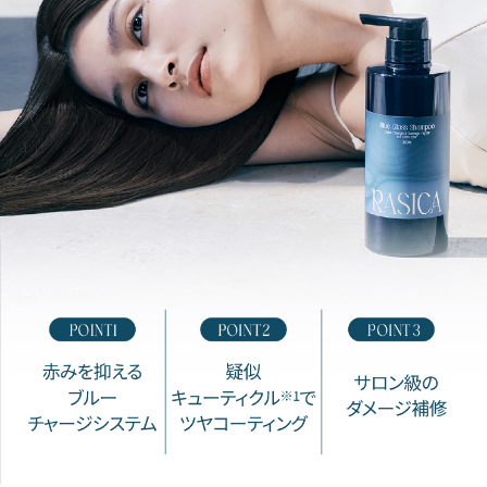
が
髪内部に浸透。パサパサした毛1本1本がしっとり潤います。
髪質別悩みで選べるトリートメント
01〈普通～太い髪用〉広がり＆ごわつき悩みを解決
02〈細い髪用〉乾燥しやすい＆絡まり悩みを解決
※1 シリーズ史上最高 ※2 サロン帰りのようななめらかな指通りのこと
※3 ケラチン（毛髪補修成分）※4 グルタミン酸・加水分解コラーゲン