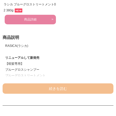
ラシカ ブルーグロストリートメント0
2 380g
NEW
商品詳細
商品説明
RASICA(ラシカ)
リニューアルして新発売
【暗髪専用】
ブルーグロスシャンプー
ブルーグロストリートメント
「史上最高※1のなめらかな暗艶髪へ」
【商品POINT】
＜ブルーグロスシャンプー＞
1.サロン帰りの染めたてカラーキープ