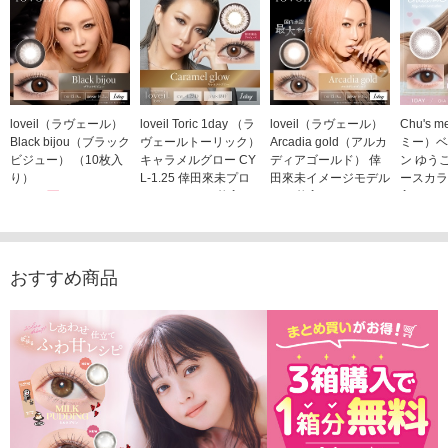
loveil（ラヴェール）
loveil Toric 1day （ラ
loveil（ラヴェール）
Chu's
Black bijou（ブラック
ヴェールトーリック）
Arcadia gold（アルカ
ミー）ベ
ビジュー） （10枚入
キャラメルグロー CY
ディアゴールド） 倖
ン ゆう
り）
L-1.25 倖田來未プロ
田來未イメージモデル
ースカラ
1,760円
デュース （10枚入
（10枚入り）
入り）
(税込)
り）
1,760円
1,705
(税込)
1,760円
(税込)
おすすめ商品