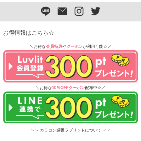
お得情報はこちら☆
＼お得な
会員特典
や
クーポン
が利用可能☆／
＼お得な
10％OFFクーポン
配布中☆／
＞＞ カラコン通販ラブリットについて ＜＜