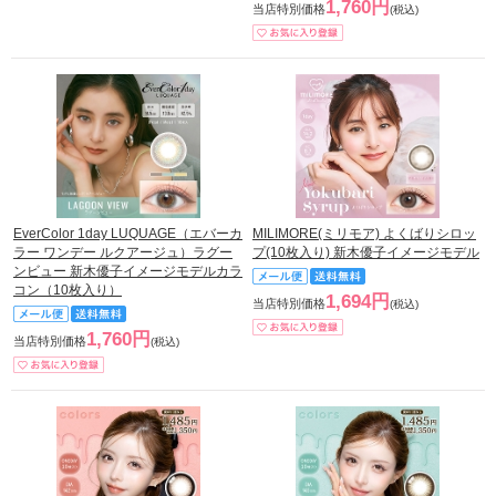
1,760円
当店特別価格
(税込)
EverColor 1day LUQUAGE（エバーカ
MILIMORE(ミリモア) よくばりシロッ
ラー ワンデー ルクアージュ）ラグー
プ(10枚入り) 新木優子イメージモデル
ンビュー 新木優子イメージモデルカラ
コン（10枚入り）
1,694円
当店特別価格
(税込)
1,760円
当店特別価格
(税込)