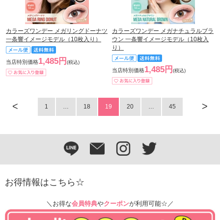
カラーズワンデー メガリングドーナツ
カラーズワンデー メガナチュラルブラ
一条響イメージモデル（10枚入り）
ウン 一条響イメージモデル（10枚入
り）
1,485円
当店特別価格
(税込)
1,485円
当店特別価格
(税込)
<
>
1
…
18
19
20
…
45
お得情報はこちら☆
＼お得な
会員特典
や
クーポン
が利用可能☆／