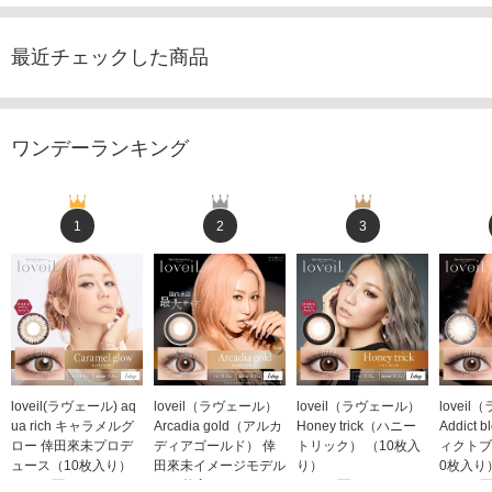
最近チェックした商品
ワンデーランキング
1
2
3
loveil(ラヴェール) aq
loveil（ラヴェール）
loveil（ラヴェール）
lovei
ua rich キャラメルグ
Arcadia gold（アルカ
Honey trick（ハニー
Addict
ロー 倖田來未プロデ
ディアゴールド） 倖
トリック） （10枚入
ィクトブ
ュース（10枚入り）
田來未イメージモデル
り）
0枚入り
1,760円
（10枚入り）
1,760円
1,760
(税込)
(税込)