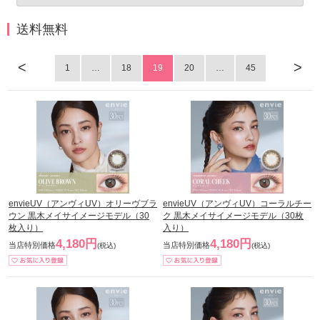
送料無料
<
>
1
…
18
19
20
…
45
envieUV（アンヴィUV）オリーヴブラ
envieUV（アンヴィUV）コーラルチー
ウン 黒木メイサイメージモデル（30
ク 黒木メイサイメージモデル（30枚
枚入り）
入り）
4,180円
4,180円
当店特別価格
当店特別価格
(税込)
(税込)