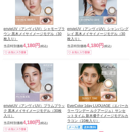
envieUV（アンヴィUV）シャモーブラ
envieUV（アンヴィUV）シャンパング
ウン 黒木メイサイメージモデル（30
レイ 黒木メイサイメージモデル（30
枚入り）
枚入り）
4,180円
4,180円
当店特別価格
当店特別価格
(税込)
(税込)
envieUV（アンヴィUV）プラムブラッ
EverColor 1day LUQUAGE（エバーカ
ク 黒木メイサイメージモデル（30枚
ラー ワンデー ルクアージュ）サンセ
入り）
ットタイム 新木優子イメージモデルカ
ラコン（10枚入り）
4,180円
当店特別価格
(税込)