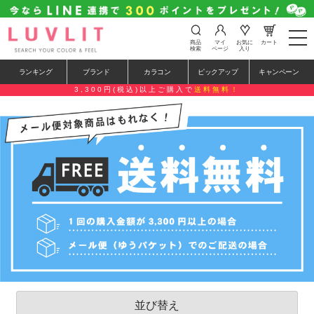
t
商品
マイ
お気に
カート
o
検索
ページ
入り
g
g
ランキング
ブランド
カラコン
ピックアップ
キャンペーン
l
e
3,300円(税込)以上ご購入で
送料無料！
n
a
v
i
g
a
t
i
o
n
並び替え