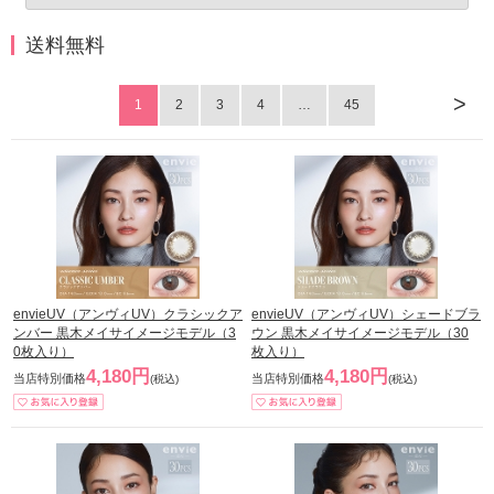
送料無料
>
1
2
3
4
…
45
envieUV（アンヴィUV）クラシックア
envieUV（アンヴィUV）シェードブラ
ンバー 黒木メイサイメージモデル（3
ウン 黒木メイサイメージモデル（30
0枚入り）
枚入り）
4,180円
4,180円
当店特別価格
当店特別価格
(税込)
(税込)