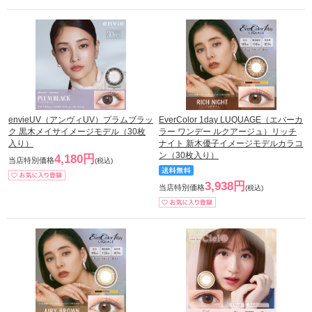
envieUV（アンヴィUV）プラムブラッ
EverColor 1day LUQUAGE（エバーカ
ク 黒木メイサイメージモデル（30枚
ラー ワンデー ルクアージュ）リッチ
入り）
ナイト 新木優子イメージモデルカラコ
ン（30枚入り）
4,180円
当店特別価格
(税込)
3,938円
当店特別価格
(税込)