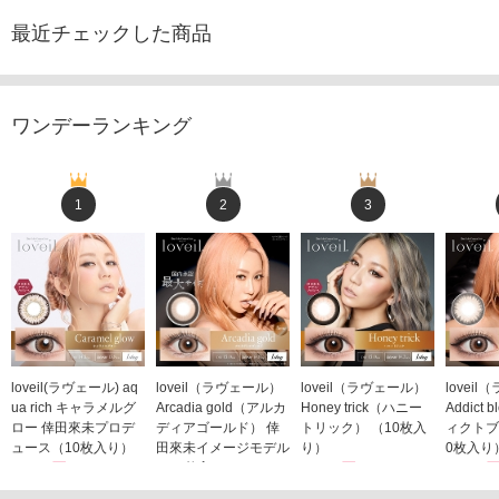
最近チェックした商品
ワンデーランキング
1
2
3
loveil(ラヴェール) aq
loveil（ラヴェール）
loveil（ラヴェール）
lovei
ua rich キャラメルグ
Arcadia gold（アルカ
Honey trick（ハニー
Addict
ロー 倖田來未プロデ
ディアゴールド） 倖
トリック） （10枚入
ィクトブ
ュース（10枚入り）
田來未イメージモデル
り）
0枚入り
1,760円
（10枚入り）
1,760円
1,760
(税込)
(税込)
1,760円
(税込)