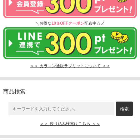
＼お得な
10％OFFクーポン
配布中☆／
＞＞ カラコン通販ラブリットについて ＜＜
商品検索
＞＞ 絞り込み検索はこちら ＜＜