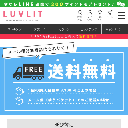
t
商品
マイ
お気に
カート
o
検索
ページ
入り
g
g
ランキング
ブランド
カラコン
ピックアップ
キャンペーン
l
e
3,300円(税込)以上ご購入で
送料無料！
n
a
v
i
g
a
t
i
o
n
並び替え