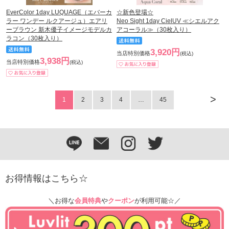
EverColor 1day LUQUAGE（エバーカ
☆新色登場☆
ラー ワンデー ルクアージュ）エアリ
Neo Sight 1day CielUV ≪シエルアク
ーブラウン 新木優子イメージモデルカ
アコーラル≫（30枚入り）
ラコン（30枚入り）
3,920円
当店特別価格
(税込)
3,938円
当店特別価格
(税込)
>
1
2
3
4
…
45
お得情報はこちら☆
＼お得な
会員特典
や
クーポン
が利用可能☆／