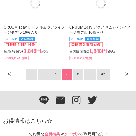
CRUUM 1day リーフ キムジアンイメ
CRUUM 1day アクア キムジアンイメ
ージモデル 10枚入り
ージモデル 10枚入り
1,848円
1,848円
当店特別価格
当店特別価格
(税込)
(税込)
<
>
1
…
6
7
8
…
45
お得情報はこちら☆
＼お得な
会員特典
や
クーポン
が利用可能☆／