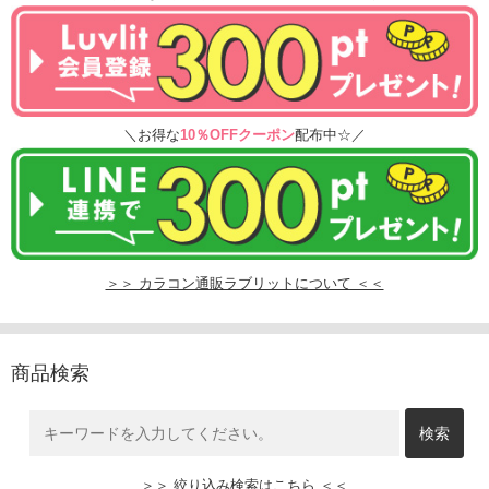
＼お得な
10％OFFクーポン
配布中☆／
＞＞ カラコン通販ラブリットについて ＜＜
商品検索
＞＞ 絞り込み検索はこちら ＜＜