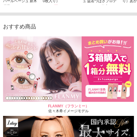
パールベージュ 新木
0枚入り）
ュ 益若つばさプロデ
り）あか
優子イメージモデルカ
1,760円
ュース（10枚入り）
ジモデル
(税込)
ラコン（20枚入り）
1,848円
1,683
(税込)
2,598円
(税込)
おすすめ商品
FLANMY（フランミー）
佐々木希イメージモデル