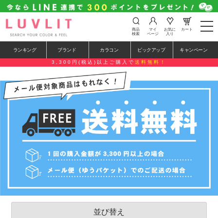
t
商品
マイ
お気に
カート
o
検索
ページ
入り
g
g
ランキング
ブランド
カラコン
ピックアップ
キャンペーン
l
e
3,300円(税込)以上ご購入で
送料無料！
n
a
v
i
g
a
t
i
o
n
並び替え