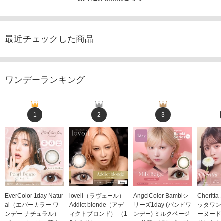
最近チェックした商品
ワンデーランキング
1
2
3
EverColor 1day Natur
loveil（ラヴェール）
AngelColor Bambiシ
Cheritt
al（エバーカラー ワ
Addict blonde（アデ
リーズ1day (バンビワ
ッタワン
ンデー ナチュラル）
ィクトブロンド） （1
ンデー) ミルクベージ
ーヌード