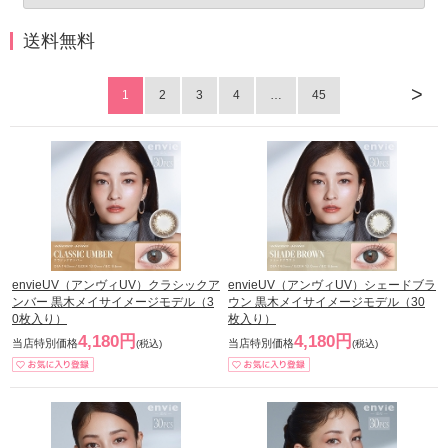
送料無料
>
1
2
3
4
…
45
envieUV（アンヴィUV）クラシックア
envieUV（アンヴィUV）シェードブラ
ンバー 黒木メイサイメージモデル（3
ウン 黒木メイサイメージモデル（30
0枚入り）
枚入り）
4,180円
4,180円
当店特別価格
当店特別価格
(税込)
(税込)