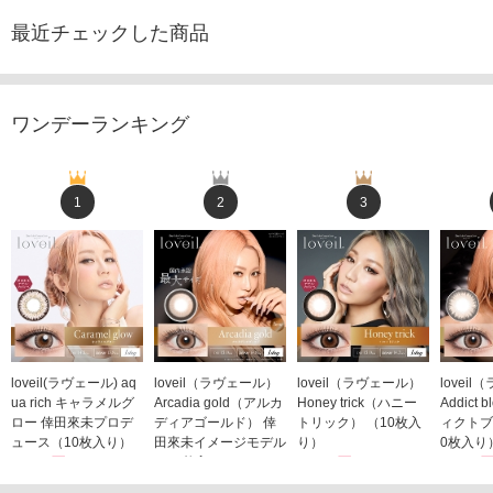
最近チェックした商品
ワンデーランキング
1
2
3
loveil(ラヴェール) aq
loveil（ラヴェール）
loveil（ラヴェール）
lovei
ua rich キャラメルグ
Arcadia gold（アルカ
Honey trick（ハニー
Addict
ロー 倖田來未プロデ
ディアゴールド） 倖
トリック） （10枚入
ィクトブ
ュース（10枚入り）
田來未イメージモデル
り）
0枚入り
1,760円
（10枚入り）
1,760円
1,760
(税込)
(税込)
1,760円
(税込)