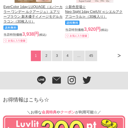
EverColor 1day LUQUAGE（エバーカ
☆新色登場☆
ラー ワンデー ルクアージュ）エアリ
Neo Sight 1day CielUV ≪シエルアク
ーブラウン 新木優子イメージモデルカ
アコーラル≫（30枚入り）
ラコン（30枚入り）
3,920円
当店特別価格
(税込)
3,938円
当店特別価格
(税込)
>
1
2
3
4
…
45
お得情報はこちら☆
＼お得な
会員特典
や
クーポン
が利用可能☆／