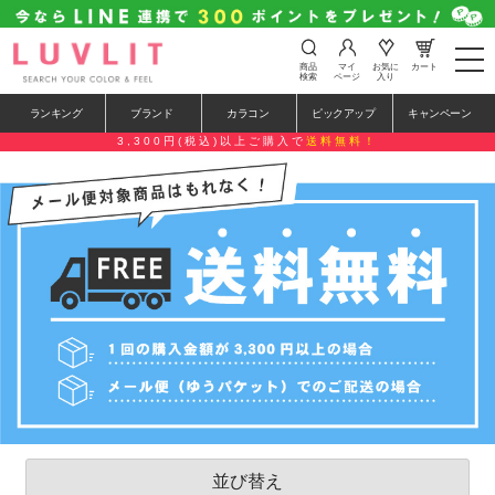
t
商品
マイ
お気に
カート
o
検索
ページ
入り
g
g
ランキング
ブランド
カラコン
ピックアップ
キャンペーン
l
e
3,300円(税込)以上ご購入で
送料無料！
n
a
v
i
g
a
t
i
o
n
並び替え