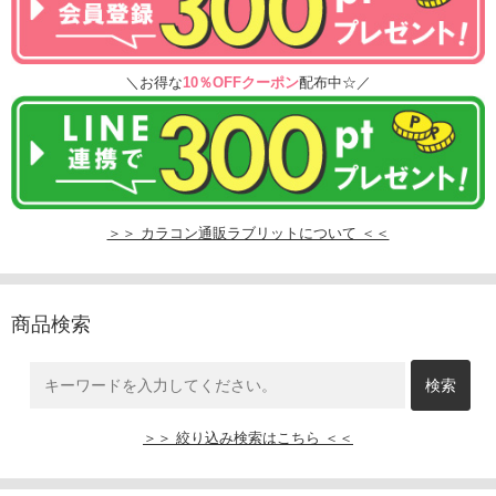
＼お得な
10％OFFクーポン
配布中☆／
＞＞ カラコン通販ラブリットについて ＜＜
商品検索
＞＞ 絞り込み検索はこちら ＜＜