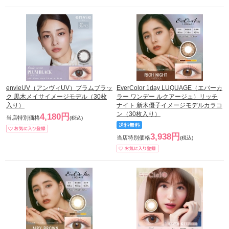
envieUV（アンヴィUV）プラムブラッ
EverColor 1day LUQUAGE（エバーカ
ク 黒木メイサイメージモデル（30枚
ラー ワンデー ルクアージュ）リッチ
入り）
ナイト 新木優子イメージモデルカラコ
ン（30枚入り）
4,180円
当店特別価格
(税込)
3,938円
当店特別価格
(税込)