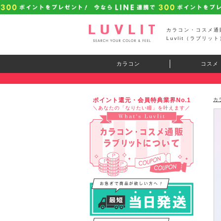
カラコン・コスメ通
Luvlit（ラブリット
カラコン
コスメ
ポイント還元・会員特典業界No.1
カ
＼あなたの「なりたい瞳」を叶えます／