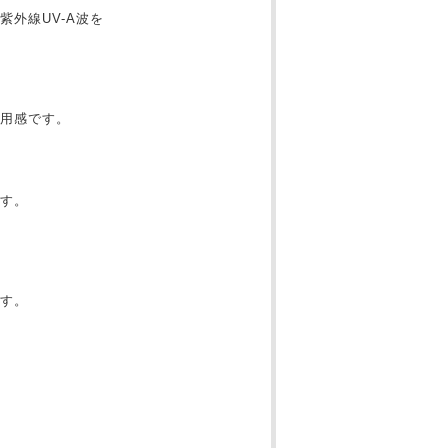
外線UV-A波を
用感です。
す。
す。