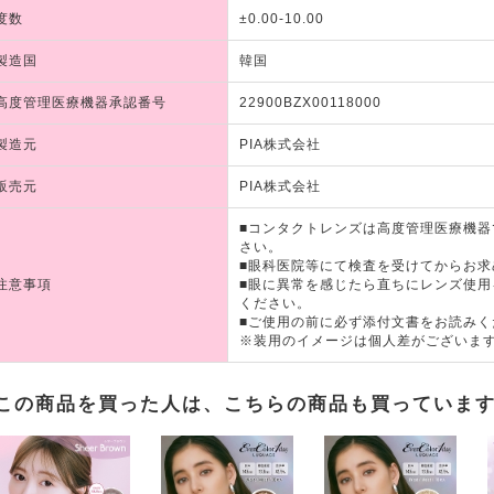
度数
±0.00-10.00
製造国
韓国
高度管理医療機器承認番号
22900BZX00118000
製造元
PIA株式会社
販売元
PIA株式会社
■コンタクトレンズは高度管理医療機
さい。
■眼科医院等にて検査を受けてからお求
注意事項
■眼に異常を感じたら直ちにレンズ使
ください。
■ご使用の前に必ず添付文書をお読みく
※装用のイメージは個人差がございま
この商品を買った人は、こちらの商品も買っていま