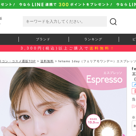
販
）
ブランド
ランキング
ピ
3,300円(税込)以上ご購入で
送料無料！
ラコン・コスメ通販TOP
>
送料無料
> feliamo 1day（フェリアモワンデー）エスプレ
f
当
[