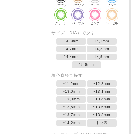
ブラック
ブラウン
グレー
ブルー
グリーン
パープル
ピンク
ヘーゼル
サイズ（DIA）で探す
14,0mm
14,1mm
14,2mm
14,3mm
14,4mm
14,5mm
15,0mm
着色直径で探す
~11.9mm
~12,8mm
~13,0mm
~13,1mm
~13,3mm
~13,4mm
~13,5mm
~13,6mm
~13,7mm
~13,8mm
~14,2mm
非公表