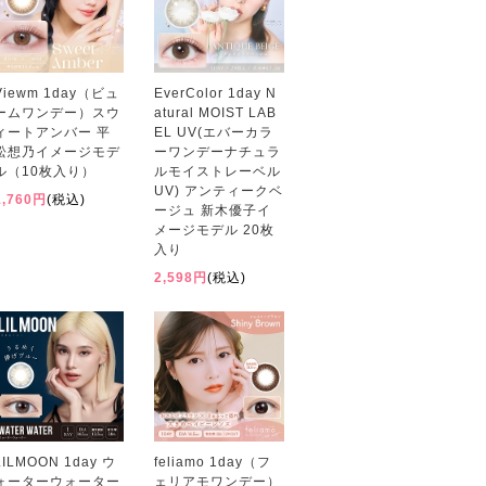
Viewm 1day（ビュ
EverColor 1day N
ームワンデー）スウ
atural MOIST LAB
ィートアンバー 平
EL UV(エバーカラ
松想乃イメージモデ
ーワンデーナチュラ
ル（10枚入り）
ルモイストレーベル
UV) アンティークベ
1,760円
(税込)
ージュ 新木優子イ
メージモデル 20枚
入り
2,598円
(税込)
LILMOON 1day ウ
feliamo 1day（フ
ォーターウォーター
ェリアモワンデー）