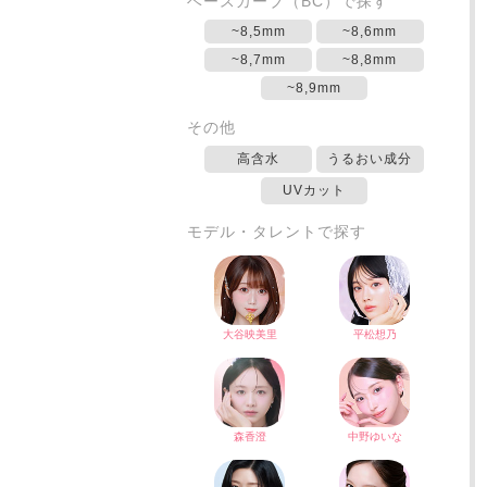
ベースカーブ（BC）で探す
~8,5mm
~8,6mm
~8,7mm
~8,8mm
~8,9mm
その他
高含水
うるおい成分
UVカット
モデル・タレントで探す