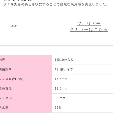
フチを丸みのある形状にすることで自然な装用感を実現しました。
フェリアモ
全カラーはこちら
内容
1箱10枚入り
装用期間
1日使い捨て
レンズ直径(DIA)
14.5mm
着色直径
13.5mm
レンズBC
8.6mm
含水率
55%