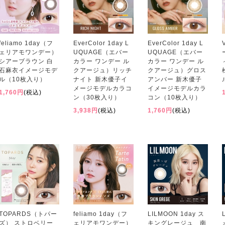
feliamo 1day（フ
EverColor 1day L
EverColor 1day L
ェリアモワンデー）
UQUAGE（エバー
UQUAGE（エバー
シアーブラウン 白
カラー ワンデー ル
カラー ワンデー ル
石麻衣イメージモデ
クアージュ）リッチ
クアージュ）グロス
ル（10枚入り）
ナイト 新木優子イ
アンバー 新木優子
メージモデルカラコ
イメージモデルカラ
1,760円
(税込)
ン（30枚入り）
コン（10枚入り）
3,938円
(税込)
1,760円
(税込)
TOPARDS（トパー
feliamo 1day（フ
LILMOON 1day ス
ズ） ストロベリー
ェリアモワンデー）
キングレージュ 南