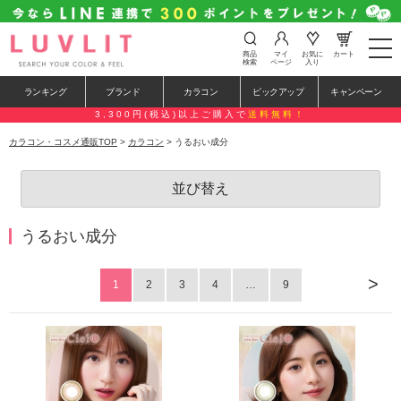
t
商品
マイ
お気に
カート
o
検索
ページ
入り
g
g
ランキング
ブランド
カラコン
ピックアップ
キャンペーン
l
e
3,300円(税込)以上ご購入で
送料無料！
n
a
カラコン・コスメ通販TOP
>
カラコン
> うるおい成分
v
i
g
並び替え
a
t
i
o
うるおい成分
n
>
1
2
3
4
…
9