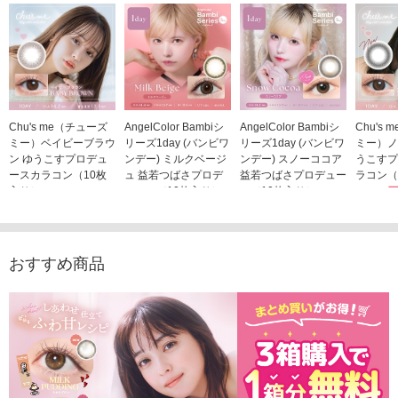
Chu's me（チューズ
AngelColor Bambiシ
AngelColor Bambiシ
Chu's
ミー）ベイビーブラウ
リーズ1day (バンビワ
リーズ1day (バンビワ
ミー）ノ
ン ゆうこすプロデュ
ンデー) ミルクベージ
ンデー) スノーココア
うこすプ
ースカラコン（10枚
ュ 益若つばさプロデ
益若つばさプロデュー
ラコン（
入り）
ュース（10枚入り）
ス（10枚入り）
1,705
1,705円
1,848円
1,848円
(税込)
(税込)
(税込)
おすすめ商品