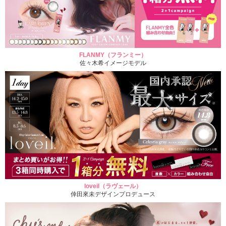
FLANMY（フランミー）
佐々木希イメージモデル
loveil（ラヴェール）
倖田來未デザインプロデュース