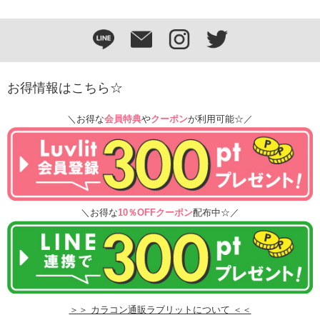
お得情報はこちら☆
＼お得な
会員特典
や
クーポン
が利用可能☆／
＼お得な
10％OFFクーポン
配布中☆／
＞＞ カラコン通販ラブリットについて ＜＜