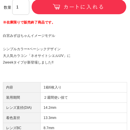
数量
※在庫限りで販売終了商品です。
白宮みずほちゃんイメージモデル
シンプルカラー×ベーシックデザイン
大人気カラコン「ネオサイトシエルUV」に
2weekタイプが新登場しました!!
内容
1箱6枚入り
装用期間
２週間使い捨て
レンズ直径(DIA)
14.2mm
着色直径
13.3mm
レンズBC
8.7mm