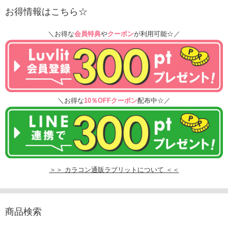
お得情報はこちら☆
＼お得な
会員特典
や
クーポン
が利用可能☆／
＼お得な
10％OFFクーポン
配布中☆／
＞＞ カラコン通販ラブリットについて ＜＜
商品検索