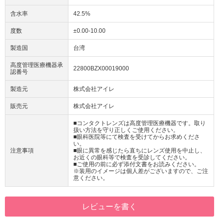
含水率
42.5%
度数
±0.00-10.00
製造国
台湾
高度管理医療機器承
22800BZX00019000
認番号
製造元
株式会社アイレ
販売元
株式会社アイレ
■コンタクトレンズは高度管理医療機器です。取り
扱い方法を守り正しくご使用ください。
■眼科医院等にて検査を受けてからお求めくださ
い。
注意事項
■眼に異常を感じたら直ちにレンズ使用を中止し、
お近くの眼科等で検査を受診してください。
■ご使用の前に必ず添付文書をお読みください。
※装用のイメージは個人差がございますので、ご注
意ください。
レビューを書く