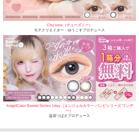
Chu'sme（チューズミー）
モテクリエイター・ゆうこすプロデュース
AngelColor Bambi Series 1day（エンジェルカラー バンビシリーズ ワンデ
ー）
益若つばさプロデュース