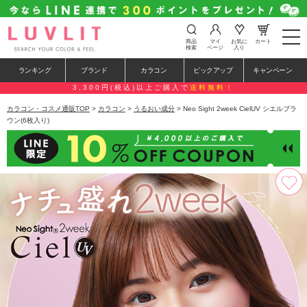
t
商品
マイ
お気に
カート
o
検索
ページ
入り
g
g
ランキング
ブランド
カラコン
ピックアップ
キャンペーン
l
e
3,300円(税込)以上ご購入で
送料無料！
n
a
カラコン・コスメ通販TOP
>
カラコン
>
うるおい成分
> Neo Sight 2week CielUV シエルブラ
v
ウン(6枚入り)
i
g
a
t
i
o
n