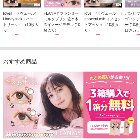
loveil（ラヴェール）
FLANMY フランミー
loveil（ラヴェール） I
バンビヴ
Honey trick（ハニー
ミルクプリン 佐々木
nnocent ash イノセン
ヴィンテ
トリック） （10枚入
希イメージモデル (10
トアッシュ（10枚入
ー (10
り）
枚入り)
り）
ばさカラ
1,760円
1,815円
1,760円
1,848
(税込)
(税込)
(税込)
おすすめ商品