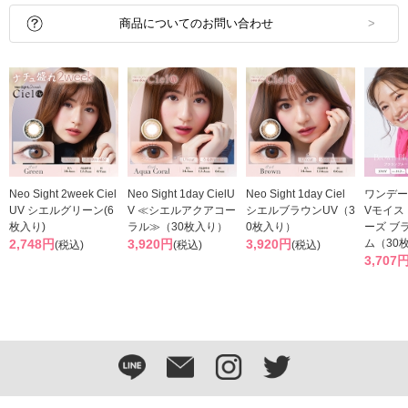
商品についてのお問い合わせ
Neo Sight 2week Ciel
Neo Sight 1day CielU
Neo Sight 1day Ciel
ワンデー
UV シエルグリーン(6
V ≪シエルアクアコー
シエルブラウンUV（3
Vモイス
枚入り)
ラル≫（30枚入り）
0枚入り）
ーズ ブ
2,748円
3,920円
3,920円
ム（30
(税込)
(税込)
(税込)
3,707