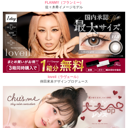
FLANMY（フランミー）
佐々木希イメージモデル
loveil（ラヴェール）
倖田來未デザインプロデュース