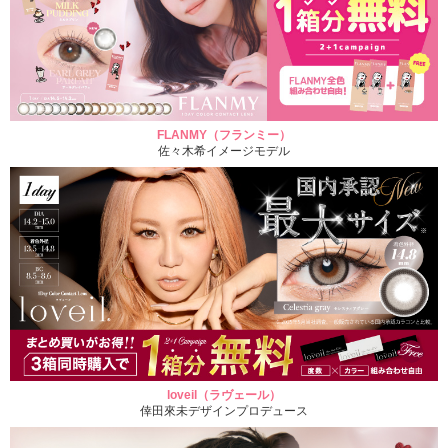
FLANMY（フランミー）
佐々木希イメージモデル
loveil（ラヴェール）
倖田來未デザインプロデュース