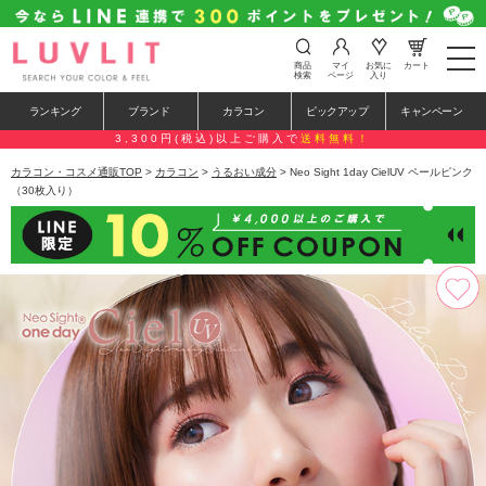
t
商品
マイ
お気に
カート
o
検索
ページ
入り
g
g
ランキング
ブランド
カラコン
ピックアップ
キャンペーン
l
e
3,300円(税込)以上ご購入で
送料無料！
n
a
カラコン・コスメ通販TOP
>
カラコン
>
うるおい成分
> Neo Sight 1day CielUV ペールピンク
v
（30枚入り）
i
g
a
t
i
o
n