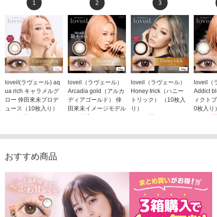
1
2
3
loveil(ラヴェール) aq
loveil（ラヴェール）
loveil（ラヴェール）
lovei
ua rich キャラメルグ
Arcadia gold（アルカ
Honey trick（ハニー
Addict
ロー 倖田來未プロデ
ディアゴールド） 倖
トリック） （10枚入
ィクトブ
ュース（10枚入り）
田來未イメージモデル
り）
0枚入り
1,760円
（10枚入り）
1,760円
1,760
(税込)
(税込)
1,760円
(税込)
おすすめ商品