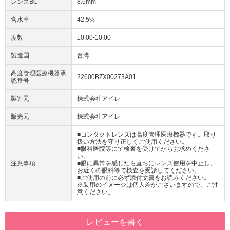
レンズBC
8.6mm
含水率
42.5%
度数
±0.00-10.00
製造国
台湾
高度管理医療機器承
22600BZX00273A01
認番号
製造元
株式会社アイレ
販売元
株式会社アイレ
■コンタクトレンズは高度管理医療機器です。取り
扱い方法を守り正しくご使用ください。
■眼科医院等にて検査を受けてからお求めくださ
い。
注意事項
■眼に異常を感じたら直ちにレンズ使用を中止し、
お近くの眼科等で検査を受診してください。
■ご使用の前に必ず添付文書をお読みください。
※装用のイメージは個人差がございますので、ご注
意ください。
レビューを書く