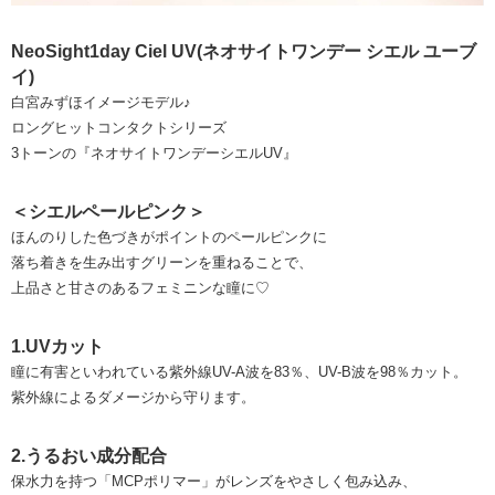
NeoSight1day Ciel UV(ネオサイトワンデー シエル ユーブ
イ)
白宮みずほイメージモデル♪
ロングヒットコンタクトシリーズ
3トーンの『ネオサイトワンデーシエルUV』
＜シエルペールピンク＞
ほんのりした色づきがポイントのペールピンクに
落ち着きを生み出すグリーンを重ねることで、
上品さと甘さのあるフェミニンな瞳に♡
1.UVカット
瞳に有害といわれている紫外線UV-A波を83％、UV-B波を98％カット。
紫外線によるダメージから守ります。
2.うるおい成分配合
保水力を持つ「MCPポリマー」がレンズをやさしく包み込み、