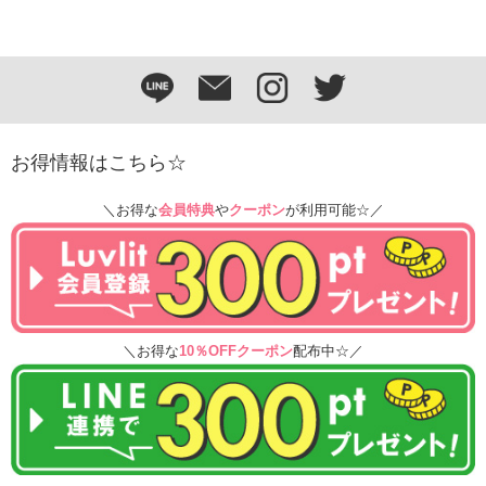
お得情報はこちら☆
＼お得な
会員特典
や
クーポン
が利用可能☆／
＼お得な
10％OFFクーポン
配布中☆／