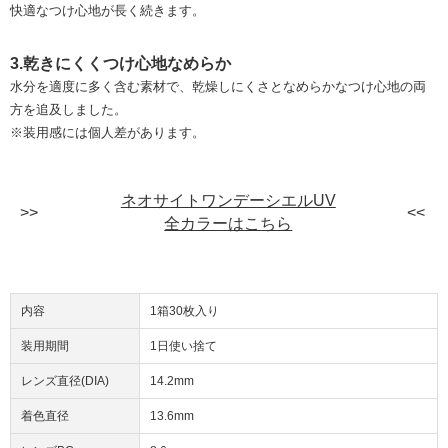
快適なつけ心地が長く続きます。
3.乾きにくくつけ心地なめらか
水分を適度に多く含む素材で、乾燥しにくさとなめらかなつけ心地の両
方を追及しました。
※装用感には個人差があります。
ネオサイトワンデーシエルUV
全カラーはこちら
内容
1箱30枚入り
装用期間
1日使い捨て
レンズ直径(DIA)
14.2mm
着色直径
13.6mm