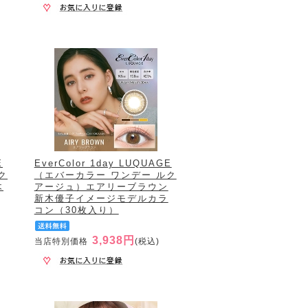
E
EverColor 1day LUQUAGE
ク
（エバーカラー ワンデー ルク
木
アージュ）エアリーブラウン
新木優子イメージモデルカラ
コン（30枚入り）
3,938円
当店特別価格
(税込)