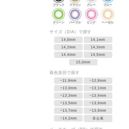
ブラック
ブラウン
グレー
ブルー
グリーン
パープル
ピンク
ヘーゼル
サイズ（DIA）で探す
14,0mm
14,1mm
14,2mm
14,3mm
14,4mm
14,5mm
15,0mm
着色直径で探す
~11.9mm
~12,8mm
~13,0mm
~13,1mm
~13,3mm
~13,4mm
~13,5mm
~13,6mm
~13,7mm
~13,8mm
~14,2mm
非公表