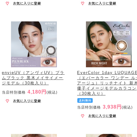
envieUV（アンヴィUV）プラ
EverColor 1day LUQUAG
ムブラック 黒木メイサイメー
（エバーカラー ワンデー ル
ジモデル（30枚入り）
アージュ）リッチナイト 新
優子イメージモデルカラコン
4,180円
当店特別価格
(税込)
（30枚入り）
3,938円
当店特別価格
(税込)