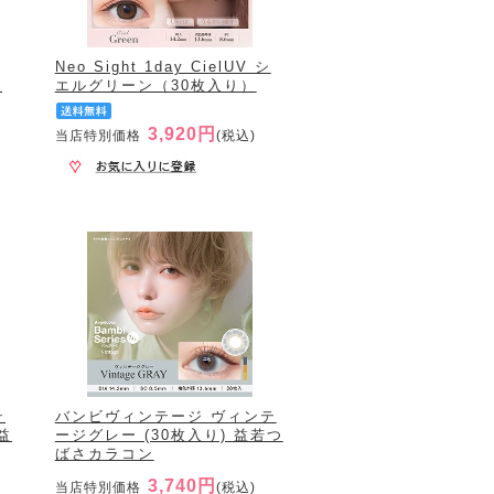
シ
Neo Sight 1day CielUV シ
）
エルグリーン（30枚入り）
3,920円
当店特別価格
(税込)
テ
バンビヴィンテージ ヴィンテ
益
ージグレー (30枚入り) 益若つ
ばさカラコン
3,740円
当店特別価格
(税込)