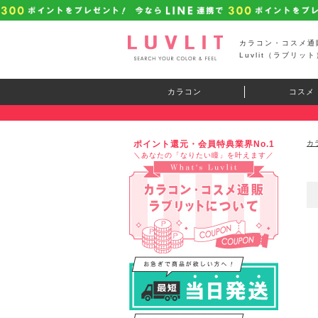
カラコン・コスメ通
Luvlit（ラブリット
カラコン
コスメ
ポイント還元・会員特典業界No.1
カ
＼あなたの「なりたい瞳」を叶えます／