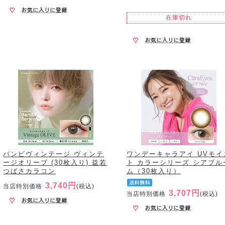
在庫切れ
バンビヴィンテージ ヴィンテ
ワンデーキャラアイ UVモイ
ージオリーブ (30枚入り) 益若
ト カラーシリーズ シアブル
つばさカラコン
ム（30枚入り）
3,740円
当店特別価格
(税込)
3,707円
当店特別価格
(税込)