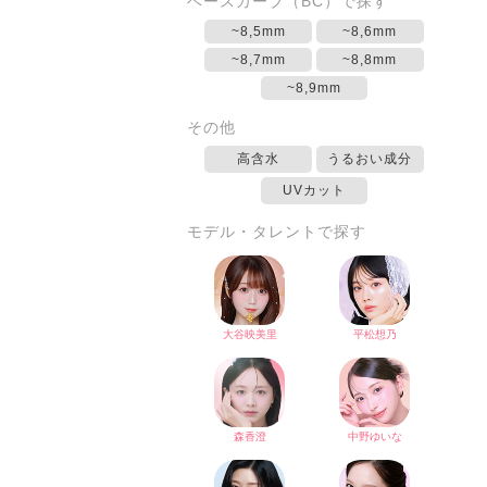
ベースカーブ（BC）で探す
~8,5mm
~8,6mm
~8,7mm
~8,8mm
~8,9mm
その他
高含水
うるおい成分
UVカット
モデル・タレントで探す