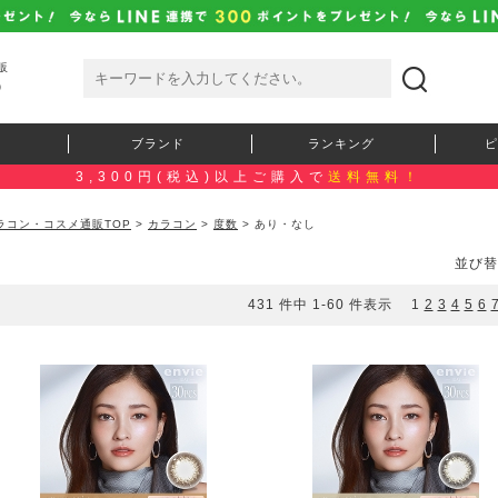
販
）
ブランド
ランキング
ピ
3,300円(税込)以上ご購入で
送料無料！
ラコン・コスメ通販TOP
>
カラコン
>
度数
> あり・なし
並び替
431 件中 1-60 件表示
1
2
3
4
5
6