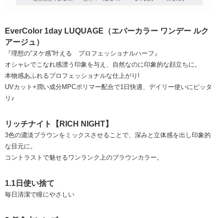
EverColor 1day LUQUAGE（エバーカラー ワンデー ルク
アージュ）
『理想の”ヌケ感”叶える プロフェッショナルハーフ』
オシャレでこなれ感漂う印象を与え、自然なのに印象的な顔立ちに。
本物感あふれるプロフェッショナルな仕上がり!
UVカット+潤い成分MPCポリマー配合で1日快適、デイリー使いにピッタ
リ♪
リッチナイト【RICH NIGHT】
3色の濃淡ブラウンをミックスさせることで、深みと立体感を出し印象的
な目元に。
コントラストで魅せるワンランク上のブラウンカラー。
1.1日使い捨て
毎日清潔で瞳にやさしい