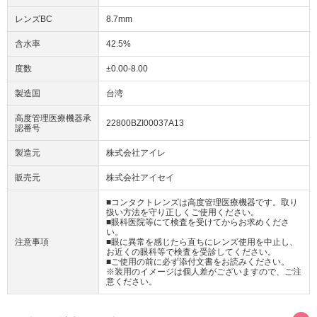
レンズBC
8.7mm
含水率
42.5%
度数
±0.00-8.00
製造国
台湾
高度管理医療機器承
22800BZI00037A13
認番号
製造元
株式会社アイレ
販売元
株式会社アイセイ
■コンタクトレンズは高度管理医療機器です。取り
扱い方法を守り正しくご使用ください。
■眼科医院等にて検査を受けてからお求めくださ
い。
注意事項
■眼に異常を感じたら直ちにレンズ使用を中止し、
お近くの眼科等で検査を受診してください。
■ご使用の前に必ず添付文書をお読みください。
※装用のイメージは個人差がございますので、ご注
意ください。