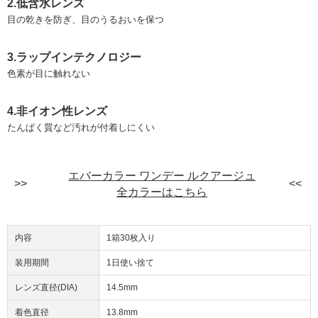
2.低含水レンズ
目の乾きを防ぎ、目のうるおいを保つ
3.ラップインテクノロジー
色素が目に触れない
4.非イオン性レンズ
たんぱく質など汚れが付着しにくい
エバーカラー ワンデー ルクアージュ
全カラーはこちら
内容
1箱30枚入り
装用期間
1日使い捨て
レンズ直径(DIA)
14.5mm
着色直径
13.8mm