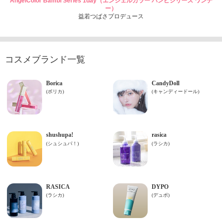
AngelColor Bambi Series 1day（エンジェルカラー バンビシリーズ ワンデ
ー）
益若つばさプロデュース
コスメブランド一覧