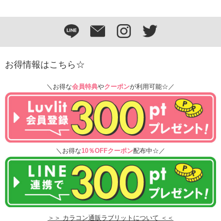
お得情報はこちら☆
＼お得な
会員特典
や
クーポン
が利用可能☆／
＼お得な
10％OFFクーポン
配布中☆／
＞＞ カラコン通販ラブリットについて ＜＜