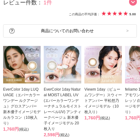
レビュー件数：
1件
この商品の平均評価：
5.00
商品についてのお問い合わせ
EverColor 1day LUQ
EverColor 1day Natur
Viewm 1day（ビュー
feliam
UAGE（エバーカラー
al MOIST LABEL UV
ムワンデー）スウィー
アモワン
ワンデー ルクアージ
(エバーカラーワンデ
トアンバー 平松想乃
レッソ 
ュ）グロスアンバー
ーナチュラルモイスト
イメージモデル（10
ージモデ
新木優子イメージモデ
レーベルUV) アンティ
枚入り）
り）
ルカラコン（10枚入
ークベージュ 新木優
1,760円
1,760
(税込)
り）
子イメージモデル 20
1,760円
枚入り
(税込)
2,598円
(税込)