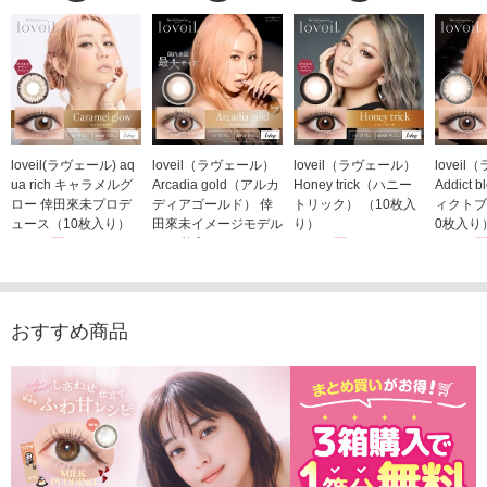
loveil(ラヴェール) aq
loveil（ラヴェール）
loveil（ラヴェール）
lovei
ua rich キャラメルグ
Arcadia gold（アルカ
Honey trick（ハニー
Addict
ロー 倖田來未プロデ
ディアゴールド） 倖
トリック） （10枚入
ィクトブ
ュース（10枚入り）
田來未イメージモデル
り）
0枚入り
1,760円
（10枚入り）
1,760円
1,760
(税込)
(税込)
1,760円
(税込)
おすすめ商品