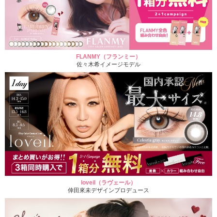
FLANMY（フランミー）
佐々木希イメージモデル
loveil（ラヴェール）
倖田來未デザインプロデュース