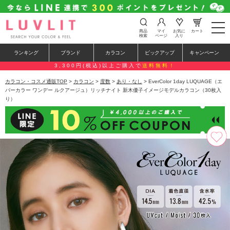
t
商品
マイ
お気に
カート
o
検索
ページ
入り
g
g
ランキング
ブランド
カラコン
ピックアップ
キャンペーン
l
e
3,300円(税込)以上ご購入で
送料無料！
n
a
カラコン・コスメ通販TOP
>
カラコン
>
度数
>
あり・なし
> EverColor 1day LUQUAGE（エ
v
バーカラー ワンデー ルクアージュ）リッチナイト 新木優子イメージモデルカラコン（30枚入
i
り）
g
a
t
i
o
n