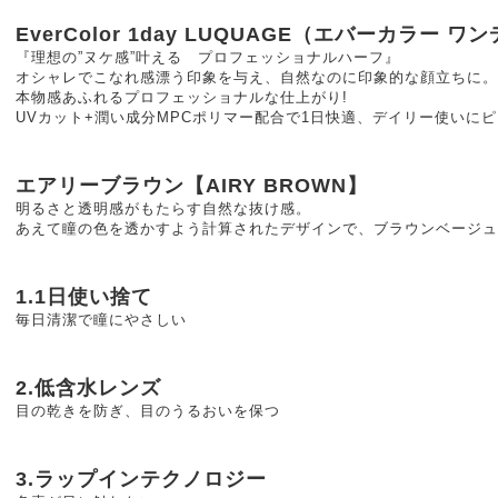
EverColor 1day LUQUAGE（エバーカラー 
『理想の”ヌケ感”叶える プロフェッショナルハーフ』
オシャレでこなれ感漂う印象を与え、自然なのに印象的な顔立ちに。
本物感あふれるプロフェッショナルな仕上がり!
UVカット+潤い成分MPCポリマー配合で1日快適、デイリー使いにピ
エアリーブラウン【AIRY BROWN】
明るさと透明感がもたらす自然な抜け感。
あえて瞳の色を透かすよう計算されたデザインで、ブラウンベージュ
1.1日使い捨て
毎日清潔で瞳にやさしい
2.低含水レンズ
目の乾きを防ぎ、目のうるおいを保つ
3.ラップインテクノロジー