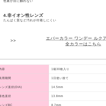
色素が目に触れない
4.非イオン性レンズ
たんぱく質など汚れが付着しにくい
エバーカラー ワンデー ルク
全カラーはこちら
内容
1箱30枚入り
装用期間
1日使い捨て
レンズ直径(DIA)
14.5mm
着色直径
13.8mm
レンズBC
8.7mm