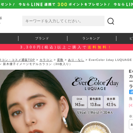
販
）
ブランド
ランキング
ピ
3,300円(税込)以上ご購入で
送料無料！
ラコン・コスメ通販TOP
>
カラコン
>
度数
>
あり・なし
> EverColor 1day L
ン 新木優子イメージモデルカラコン（30枚入り）
E
当
[