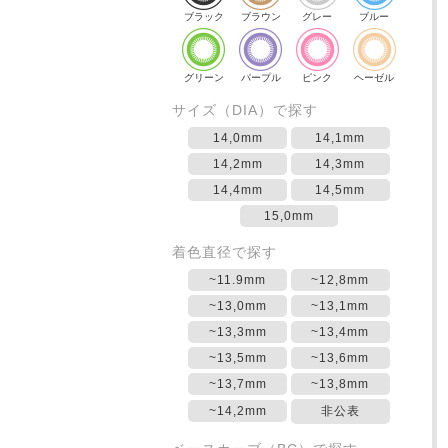
ブラック
ブラウン
グレー
ブルー
グリーン
パープル
ピンク
ヘーゼル
サイズ（DIA）で探す
14,0mm
14,1mm
14,2mm
14,3mm
14,4mm
14,5mm
15,0mm
着色直径で探す
~11.9mm
~12,8mm
~13,0mm
~13,1mm
~13,3mm
~13,4mm
~13,5mm
~13,6mm
~13,7mm
~13,8mm
~14,2mm
非公表