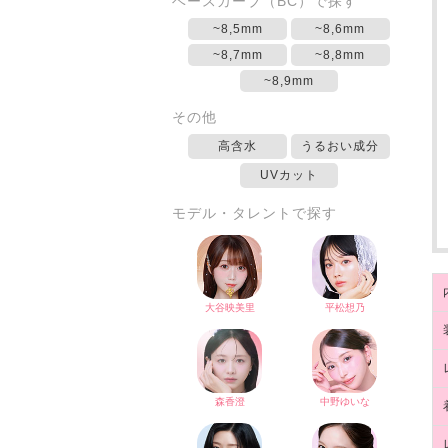
ベースカーブ（BC）で探す
~8,5mm
~8,6mm
~8,7mm
~8,8mm
~8,9mm
その他
高含水
うるおい成分
UVカット
モデル・タレントで探す