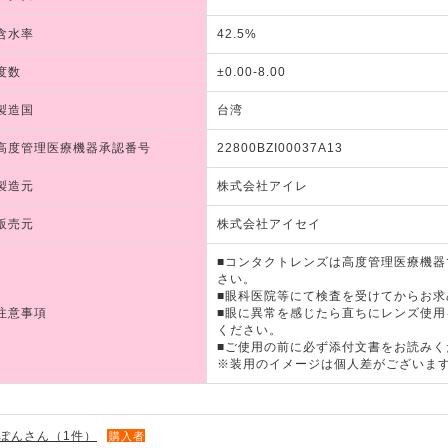
含水率
42.5%
度数
±0.00-8.00
製造国
台湾
高度管理医療機器承認番号
22800BZI00037A13
製造元
株式会社アイレ
販売元
株式会社アイセイ
■コンタクトレンズは高度管理医療機
さい。
■眼科医院等にて検査を受けてからお求
注意事項
■眼に異常を感じたら直ちにレンズ使
ください。
■ご使用の前に必ず添付文書をお読みく
※装用のイメージは個人差がございま
ぽんさん（1件）
購入者