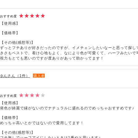
おすすめ度
【使用感】
【価格帯】
【その他(感想等)】
ずっとフチありが好きだったのですが、イメチェンしたいなーと思って探し
きさもベストで、着け心地もよく、なにより色が可愛くて、ハーフみたいで
視力もとても悪いのですが度ありがあって助かってます！
ゆんさん（1件）
購入者
おすすめ度
【使用感】
発色が綺麗で縁がないのでナチュラルに盛れるのでめっちゃおすすめです♪
【価格帯】
めっちゃ高いとかではないので愛用してます！
【その他(感想等)】
フチ無しでハーフアイにしたいときは1番やと思います♪