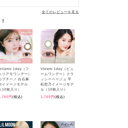
全てのレビューを見る
す！
feliamo 1day（フ
Viewm 1day（ビュ
ェリアモワンデー）
ームワンデー）クラ
カプチーノ 白石麻
ッシーベージュ 平
衣イメージモデル
松想乃イメージモデ
（10枚入り）
ル（10枚入り）
1,760円
(税込)
1,760円
(税込)