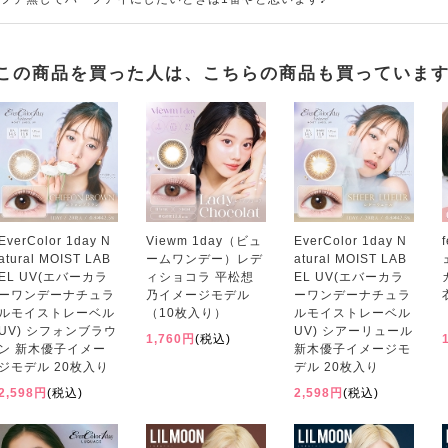
この商品を買った人は、こちらの商品も買っていま
EverColor 1day N
Viewm 1day（ビュ
EverColor 1day N
atural MOIST LAB
ームワンデー）レデ
atural MOIST LAB
EL UV(エバーカラ
ィショコラ 平松想
EL UV(エバーカラ
ーワンデーナチュラ
乃イメージモデル
ーワンデーナチュラ
ルモイストレーベル
（10枚入り）
ルモイストレーベル
UV) シフォンブラウ
UV) シアーリュール
1,760円
(税込)
ン 新木優子イメー
新木優子イメージモ
ジモデル 20枚入り
デル 20枚入り
2,598円
(税込)
2,598円
(税込)