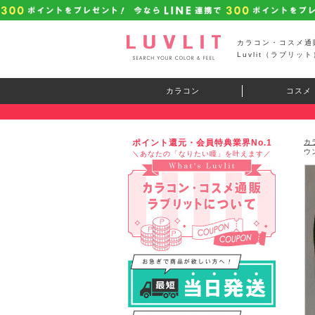
カラコン・コスメ通
Luvlit（ラブリット
カラコン
コスメ
ポイント還元・会員特典業界No.1
カ
ウ
＼あなたの「なりたい瞳」を叶えます／