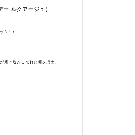
ワンデー ルクアージュ）
ッタリ♪
が溶け込みこなれた瞳を演出。