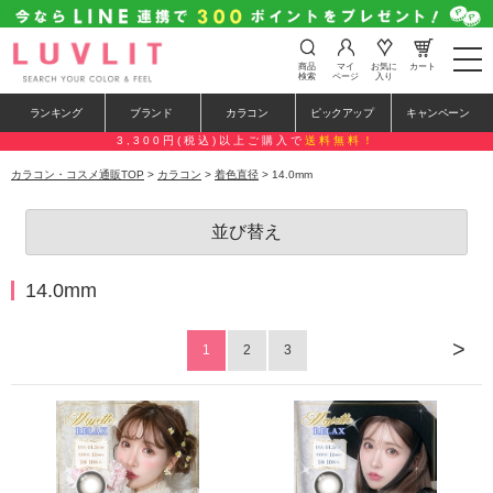
t
商品
マイ
お気に
カート
o
検索
ページ
入り
g
g
ランキング
ブランド
カラコン
ピックアップ
キャンペーン
l
e
3,300円(税込)以上ご購入で
送料無料！
n
a
カラコン・コスメ通販TOP
>
カラコン
>
着色直径
> 14.0mm
v
i
g
並び替え
a
t
i
o
14.0mm
n
>
1
2
3