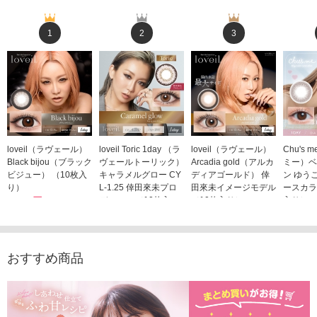
1
2
3
loveil（ラヴェール）
loveil Toric 1day （ラ
loveil（ラヴェール）
Chu's
Black bijou（ブラック
ヴェールトーリック）
Arcadia gold（アルカ
ミー）ベ
ビジュー） （10枚入
キャラメルグロー CY
ディアゴールド） 倖
ン ゆう
り）
L-1.25 倖田來未プロ
田來未イメージモデル
ースカラ
1,760円
デュース （10枚入
（10枚入り）
入り）
(税込)
り）
1,760円
1,705
(税込)
1,760円
(税込)
おすすめ商品