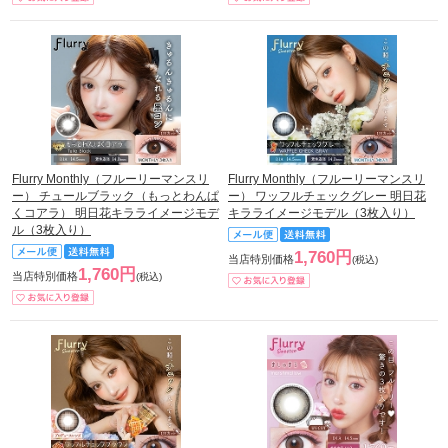
Flurry Monthly（フルーリーマンスリ
Flurry Monthly（フルーリーマンスリ
ー） チュールブラック（もっとわんぱ
ー） ワッフルチェックグレー 明日花
くコアラ） 明日花キラライメージモデ
キラライメージモデル（3枚入り）
ル（3枚入り）
1,760円
当店特別価格
(税込)
1,760円
当店特別価格
(税込)