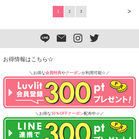
>
1
2
3
お得情報はこちら☆
＼お得な
会員特典
や
クーポン
が利用可能☆／
＼お得な
10％OFFクーポン
配布中☆／