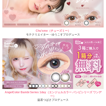
Chu'sme（チューズミー）
モテクリエイター・ゆうこすプロデュース
AngelColor Bambi Series 1day（エンジェルカラー バンビシリーズ ワンデ
ー）
益若つばさプロデュース