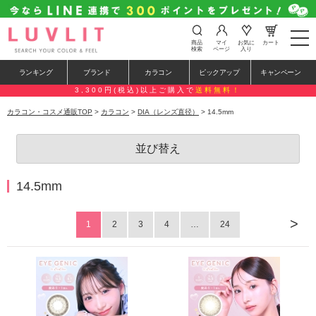
t
商品
マイ
お気に
カート
o
検索
ページ
入り
g
g
ランキング
ブランド
カラコン
ピックアップ
キャンペーン
l
e
3,300円(税込)以上ご購入で
送料無料！
n
a
カラコン・コスメ通販TOP
>
カラコン
>
DIA（レンズ直径）
> 14.5mm
v
i
g
並び替え
a
t
i
o
14.5mm
n
>
1
2
3
4
…
24