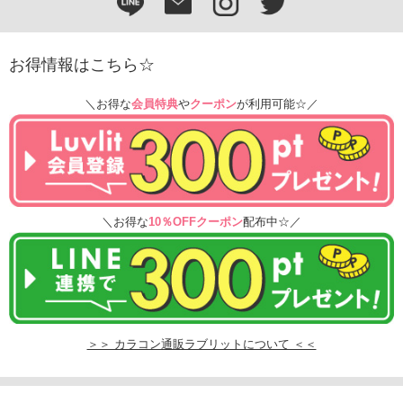
お得情報はこちら☆
＼お得な
会員特典
や
クーポン
が利用可能☆／
＼お得な
10％OFFクーポン
配布中☆／
＞＞ カラコン通販ラブリットについて ＜＜