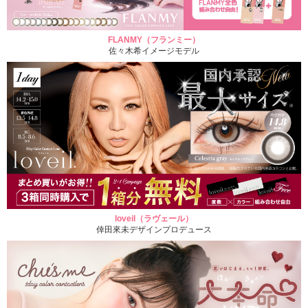
FLANMY（フランミー）
佐々木希イメージモデル
loveil（ラヴェール）
倖田來未デザインプロデュース