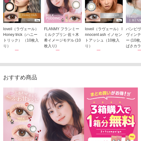
loveil（ラヴェール）
FLANMY フランミー
loveil（ラヴェール） I
バンビヴ
Honey trick（ハニー
ミルクプリン 佐々木
nnocent ash イノセン
ヴィンテ
トリック） （10枚入
希イメージモデル (10
トアッシュ（10枚入
ー (10
り）
枚入り)
り）
ばさカラ
1,760円
1,815円
1,760円
1,848
(税込)
(税込)
(税込)
おすすめ商品