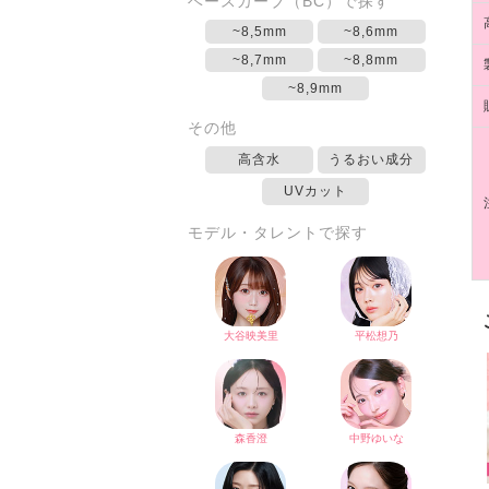
ベースカーブ（BC）で探す
~8,5mm
~8,6mm
~8,7mm
~8,8mm
~8,9mm
その他
高含水
うるおい成分
UVカット
モデル・タレントで探す