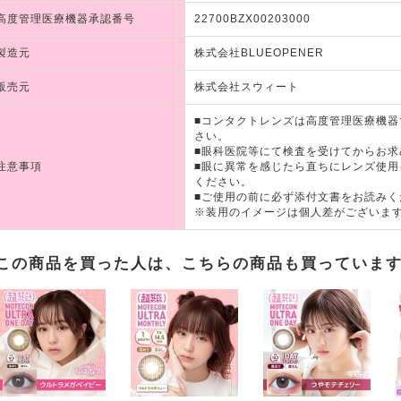
高度管理医療機器承認番号
22700BZX00203000
製造元
株式会社BLUEOPENER
販売元
株式会社スウィート
■コンタクトレンズは高度管理医療機
さい。
■眼科医院等にて検査を受けてからお求
注意事項
■眼に異常を感じたら直ちにレンズ使
ください。
■ご使用の前に必ず添付文書をお読みく
※装用のイメージは個人差がございま
この商品を買った人は、こちらの商品も買っていま