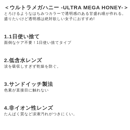
＜ウルトラメガハニー -ULTRA MEGA HONEY-＞
とろけるようなはちみつカラーで透明感のある甘盛れ瞳が作れる。
盛りたいけど透明感は絶対欲しい女子におすすめ!
1.1日使い捨て
面倒なケア不要！1日使い捨てタイプ
2.低含水レンズ
涙を吸収しすぎず乾燥を防ぐ。
3.サンドイッチ製法
色素が直接目に触れない
4.非イオン性レンズ
たんぱく質など涙液汚れがつきにくい。