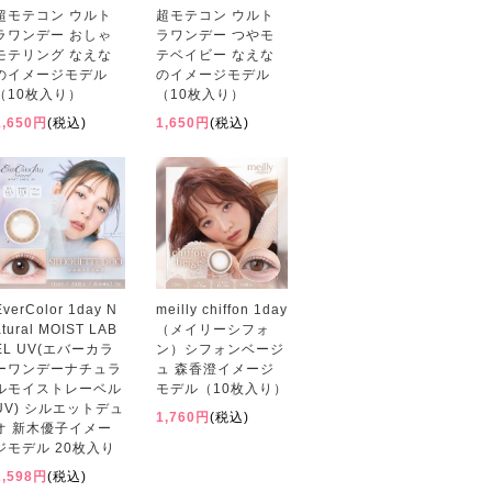
超モテコン ウルト
超モテコン ウルト
ラワンデー おしゃ
ラワンデー つやモ
モテリング なえな
テベイビー なえな
のイメージモデル
のイメージモデル
（10枚入り）
（10枚入り）
1,650円
(税込)
1,650円
(税込)
EverColor 1day N
meilly chiffon 1day
atural MOIST LAB
（メイリーシフォ
EL UV(エバーカラ
ン）シフォンベージ
ーワンデーナチュラ
ュ 森香澄イメージ
ルモイストレーベル
モデル（10枚入り）
UV) シルエットデュ
1,760円
(税込)
オ 新木優子イメー
ジモデル 20枚入り
2,598円
(税込)