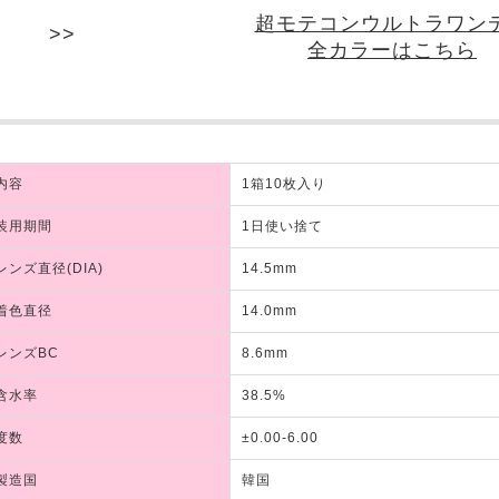
超モテコンウルトラワン
全カラーはこちら
内容
1箱10枚入り
装用期間
1日使い捨て
レンズ直径(DIA)
14.5mm
着色直径
14.0mm
レンズBC
8.6mm
含水率
38.5%
度数
±0.00-6.00
製造国
韓国