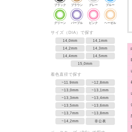
ブラック
ブラウン
グレー
ブルー
グリーン
パープル
ピンク
ヘーゼル
サイズ（DIA）で探す
14,0mm
14,1mm
14,2mm
14,3mm
14,4mm
14,5mm
15,0mm
着色直径で探す
~11.9mm
~12,8mm
~13,0mm
~13,1mm
~13,3mm
~13,4mm
~13,5mm
~13,6mm
~13,7mm
~13,8mm
~14,2mm
非公表