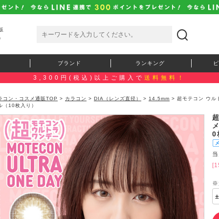
販
）
ブランド
ランキング
ピ
3,300円(税込)以上ご購入で
送料無料！
ラコン・コスメ通販TOP
>
カラコン
>
DIA（レンズ直径）
>
14.5mm
> 超モテコン ウ
ル（10枚入り）
当
[