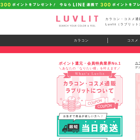
カラコン・コスメ通
Luvlit（ラブリット
カラコン
コスメ
ポイント還元・会員特典業界No.1
カ
デ
＼あなたの「なりたい瞳」を叶えます／