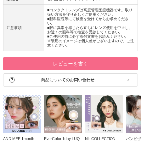
■コンタクトレンズは高度管理医療機器です。取り
扱い方法を守り正しくご使用ください。
■眼科医院等にて検査を受けてからお求めくださ
い。
注意事項
■眼に異常を感じたら直ちにレンズ使用を中止し、
お近くの眼科等で検査を受診してください。
■ご使用の前に必ず添付文書をお読みください。
※装用のイメージは個人差がございますので、ご注
意ください。
レビューを書く
商品についてのお問い合わせ
AND MEE 1month
EverColor 1day LUQ
N's COLLECTION
バンビヴ