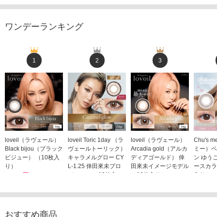
ワンデーランキング
1
2
3
loveil（ラヴェール）
loveil Toric 1day （ラ
loveil（ラヴェール）
Chu's
Black bijou（ブラック
ヴェールトーリック）
Arcadia gold（アルカ
ミー）ベ
ビジュー） （10枚入
キャラメルグロー CY
ディアゴールド） 倖
ン ゆう
り）
L-1.25 倖田來未プロ
田來未イメージモデル
ースカラ
1,760円
デュース （10枚入
（10枚入り）
入り）
(税込)
り）
1,760円
1,705
(税込)
1,760円
(税込)
おすすめ商品