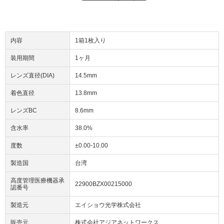
内容
1箱1枚入り
装用期間
1ヶ月
レンズ直径(DIA)
14.5mm
着色直径
13.8mm
レンズBC
8.6mm
含水率
38.0%
度数
±0.00-10.00
製造国
台湾
高度管理医療機器承
22900BZX00215000
認番号
製造元
エイショウ光学株式会社
販売元
株式会社アジアネットワークス