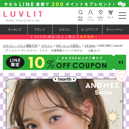
t
商品
マイ
お気に
カート
o
検索
ページ
入り
g
g
ランキング
ブランド
カラコン
ピックアップ
キャンペーン
l
e
3,300円(税込)以上ご購入で
送料無料！
n
a
カラコン・コスメ通販TOP
>
カラコン
>
DIA（レンズ直径）
>
14.5mm
> AND MEE 1month
v
（アンドミー マンスリー） ミスト 大塚萌香イメージモデル （1枚入り）
i
g
a
t
i
o
n