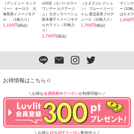
（アンドミー マンス
UAGE（エバーカラー
（エヌズコレクショ
ヴィンテ
リー） オーロラ 大
ワンデー ルクアージ
ン） ブルーベリージ
ー (10
塚萌香イメージモデ
ュ）モダンラベージュ
ャム 渡辺直美プロデ
ばさカラ
ル （1枚入り）
新木優子イメージモデ
ュース（10枚入り）
1,848
1,100円
ルカラコン（10枚入
1,760円
(税込)
(税込)
り）
1,760円
(税込)
お得情報はこちら☆
＼お得な
会員特典
や
クーポン
が利用可能☆／
＼お得な
10％OFFクーポン
配布中☆／