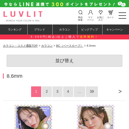
t
商品
マイ
お気に
カート
o
検索
ページ
入り
g
g
ランキング
ブランド
カラコン
ピックアップ
キャンペーン
l
e
3,300円(税込)以上ご購入で
送料無料！
n
a
カラコン・コスメ通販TOP
>
カラコン
>
BC（ベースカーブ）
> 8.6mm
v
i
g
並び替え
a
t
i
o
8.6mm
n
>
1
2
3
4
…
39