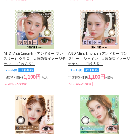
AND MEE 1month（アンドミー マン
AND MEE 1month（アンドミー マン
スリー） グラス 大塚萌香イメージモ
スリー） シャイン 大塚萌香イメージ
デル （1枚入り）
モデル （1枚入り）
1,100円
1,100円
当店特別価格
当店特別価格
(税込)
(税込)