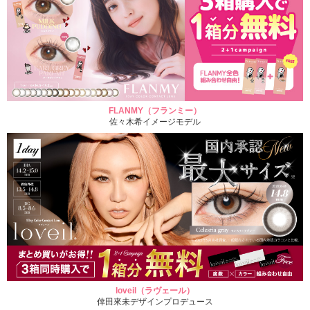
FLANMY（フランミー）
佐々木希イメージモデル
loveil（ラヴェール）
倖田來未デザインプロデュース