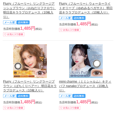
Flurry（フルーリー）リングラージア
Flurry（フルーリー）ウォーターライ
ッシュブラウン（おねだりフクロウ）
トオリーブ（ゆめみるペガサス） 明日
明日花キララプロデュース（10枚入
花キララプロデュース（10枚入り）
り）
1,485円
当店特別価格
(税込)
1,485円
当店特別価格
(税込)
Flurry（フルーリー）リングラージブ
mimi charme（ミミシャルム）キティ
ラウン（ぱちくりベアー） 明日花キラ
パフ nanakoプロデュース（10枚入
ラプロデュース（10枚入り）
り）
1,485円
1,485円
当店特別価格
当店特別価格
(税込)
(税込)