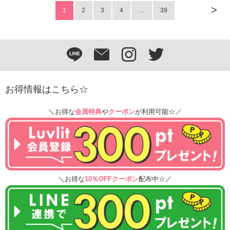
>
1
2
3
4
…
39
お得情報はこちら☆
＼お得な
会員特典
や
クーポン
が利用可能☆／
＼お得な
10％OFFクーポン
配布中☆／