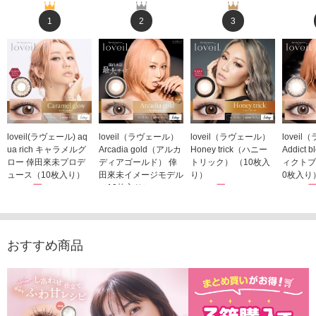
1
2
3
loveil(ラヴェール) aq
loveil（ラヴェール）
loveil（ラヴェール）
lovei
ua rich キャラメルグ
Arcadia gold（アルカ
Honey trick（ハニー
Addict
ロー 倖田來未プロデ
ディアゴールド） 倖
トリック） （10枚入
ィクトブ
ュース（10枚入り）
田來未イメージモデル
り）
0枚入り
1,760円
（10枚入り）
1,760円
1,760
(税込)
(税込)
1,760円
(税込)
おすすめ商品