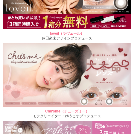
loveil（ラヴェール）
倖田來未デザインプロデュース
Chu'sme（チューズミー）
モテクリエイター・ゆうこすプロデュース