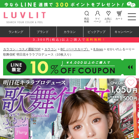
t
商品
マイ
お気に
カート
o
検索
ページ
入り
g
g
ランキング
ブランド
カラコン
ピックアップ
キャンペーン
l
e
3,300円(税込)以上ご購入で
送料無料！
n
a
カラコン・コスメ通販TOP
>
カラコン
>
BC（ベースカーブ）
>
8.6mm
> せかいのふるーりー
v
歌舞伎町 明日花キララプロデュース（10枚入り）
i
g
a
t
i
o
n