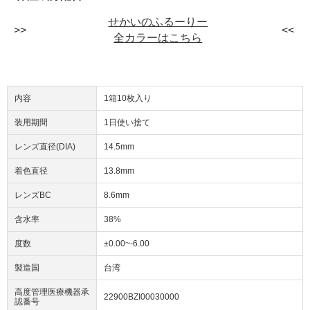
せかいのふるーりー
全カラーはこちら
内容
1箱10枚入り
装用期間
1日使い捨て
レンズ直径(DIA)
14.5mm
着色直径
13.8mm
レンズBC
8.6mm
含水率
38%
度数
±0.00~-6.00
製造国
台湾
高度管理医療機器承
22900BZI00030000
認番号