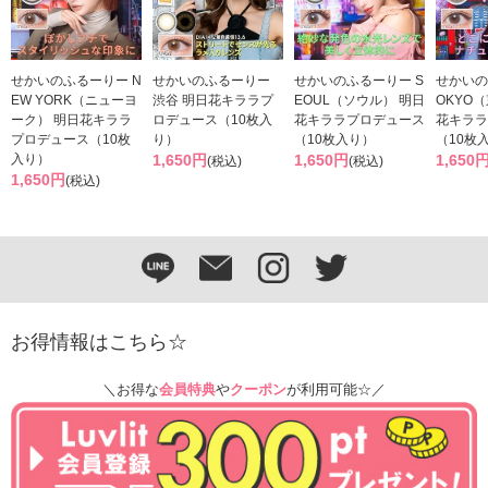
せかいのふるーりー N
せかいのふるーりー
せかいのふるーりー S
せかいの
EW YORK（ニューヨ
渋谷 明日花キララプ
EOUL（ソウル） 明日
OKYO
ーク） 明日花キララ
ロデュース（10枚入
花キララプロデュース
花キララ
プロデュース（10枚
り）
（10枚入り）
（10枚
入り）
1,650円
1,650円
1,650
(税込)
(税込)
1,650円
(税込)
お得情報はこちら☆
＼お得な
会員特典
や
クーポン
が利用可能☆／