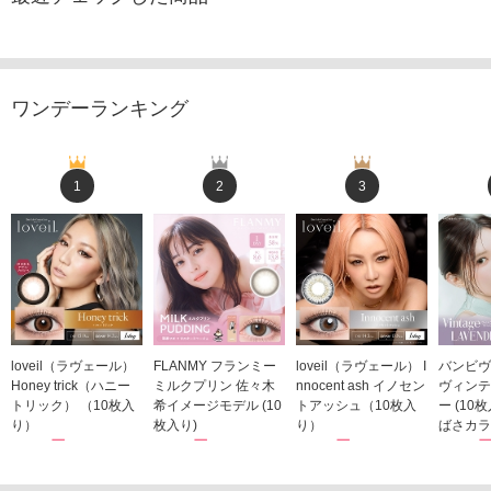
ワンデーランキング
1
2
3
loveil（ラヴェール）
FLANMY フランミー
loveil（ラヴェール） I
バンビヴ
Honey trick（ハニー
ミルクプリン 佐々木
nnocent ash イノセン
ヴィンテ
トリック） （10枚入
希イメージモデル (10
トアッシュ（10枚入
ー (10
り）
枚入り)
り）
ばさカラ
1,760円
1,815円
1,760円
1,848
(税込)
(税込)
(税込)