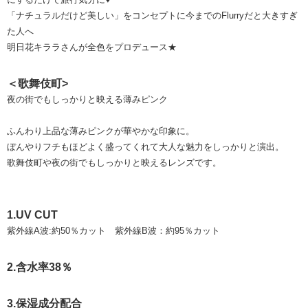
「ナチュラルだけど美しい」をコンセプトに今までのFlurryだと大きすぎ
た人へ
明日花キララさんが全色をプロデュース★
＜歌舞伎町>
夜の街でもしっかりと映える薄みピンク
ふんわり上品な薄みピンクが華やかな印象に。
ぼんやりフチもほどよく盛ってくれて大人な魅力をしっかりと演出。
歌舞伎町や夜の街でもしっかりと映えるレンズです。
1.UV CUT
紫外線A波:約50％カット 紫外線B波：約95％カット
2.含水率38％
3.保湿成分配合