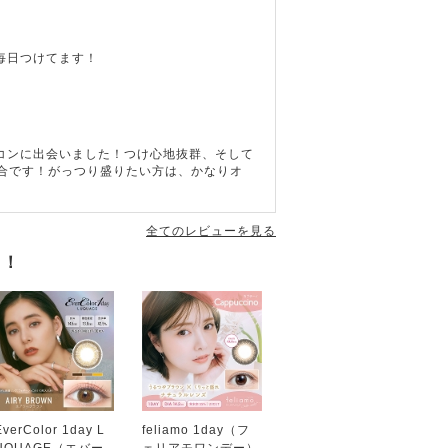
毎日つけてます！
コンに出会いました！つけ心地抜群、そして
具合です！がっつり盛りたい方は、かなりオ
全てのレビューを見る
す！
EverColor 1day L
feliamo 1day（フ