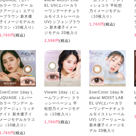
UQUAGE（エバー
atural MOIST LAB
ームワンデー）レデ
カラー ワンデー ル
EL UV(エバーカラ
ィショコラ 平松想
クアージュ）エアリ
ーワンデーナチュラ
乃イメージモデル
ーブラウン 新木優
ルモイストレーベル
（10枚入り）
子イメージモデルカ
UV) シフォンブラウ
1,760円
(税込)
ラコン（10枚入り）
ン 新木優子イメー
ジモデル 20枚入り
1,760円
(税込)
2,598円
(税込)
EverColor 1day L
Viewm 1day（ビュ
EverColor 1day N
UQUAGE（エバー
ームワンデー）クラ
atural MOIST LAB
カラー ワンデー ル
ッシーベージュ 平
EL UV(エバーカラ
クアージュ）リッチ
松想乃イメージモデ
ーワンデーナチュラ
ナイト 新木優子イ
ル（10枚入り）
ルモイストレーベル
メージモデルカラコ
UV) シアーリュール
1,760円
(税込)
ン（10枚入り）
新木優子イメージモ
デル 20枚入り
1,760円
(税込)