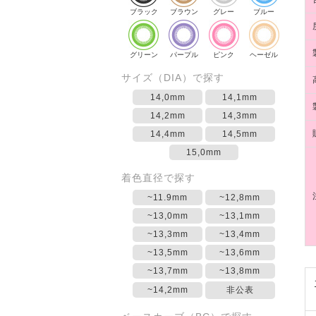
ブラック
ブラウン
グレー
ブルー
グリーン
パープル
ピンク
ヘーゼル
サイズ（DIA）で探す
14,0mm
14,1mm
14,2mm
14,3mm
14,4mm
14,5mm
15,0mm
着色直径で探す
~11.9mm
~12,8mm
~13,0mm
~13,1mm
~13,3mm
~13,4mm
~13,5mm
~13,6mm
~13,7mm
~13,8mm
~14,2mm
非公表