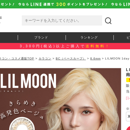
販
）
ブランド
ランキング
ピ
3,300円(税込)以上ご購入で
送料無料！
ラコン・コスメ通販TOP
>
カラコン
>
BC（ベースカーブ）
>
8.6mm
> LILMOON 1
）
L
販
当
[