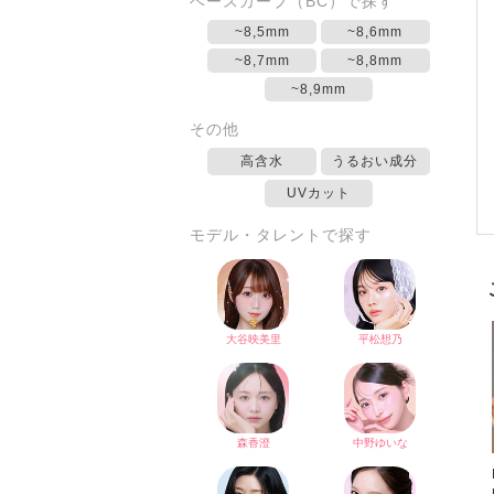
ベースカーブ（BC）で探す
~8,5mm
~8,6mm
~8,7mm
~8,8mm
~8,9mm
その他
高含水
うるおい成分
UVカット
モデル・タレントで探す