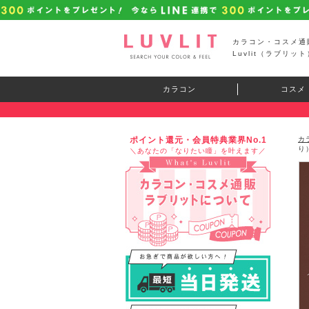
カラコン・コスメ通
Luvlit（ラブリット
カラコン
コスメ
ポイント還元・会員特典業界No.1
カ
り
＼あなたの「なりたい瞳」を叶えます／