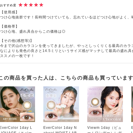
おすすめ度
【使用感】
つけ心地抜群です！長時間つけていても、忘れているほどつけ心地がよく、
【価格帯】
つけ心地、盛れ具合からこの価格は◎
【その他(感想等)】
今まで沢山のカラコンを使ってきましたが、やっとしっくりくる最高のカラ
なによりも発色の良さと14.5ミリというサイズ感がマッチして最高の盛れ
ススメの一枚です！
この商品を買った人は、こちらの商品も買っていま
EverColor 1day L
EverColor 1day N
Viewm 1day（ビュ