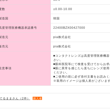
度数
±0.00-10.00
製造国
韓国
高度管理医療機器承認番号
22400BZX00427000
製造元
pia株式会社
販売元
pia株式会社
■コンタクトレンズは高度管理医療機
さい。
■眼科医院等にて検査を受けてからお求
注意事項
■眼に異常を感じたら直ちにレンズ使
ください。
■ご使用の前に必ず添付文書をお読みく
※装用のイメージは個人差がございま
てるままさん（2件）
購入者