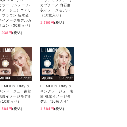
UQUAGE（エバー
ェリアモワンデー）
カラー ワンデー ル
カプチーノ 白石麻
クアージュ）エアリ
衣イメージモデル
ーブラウン 新木優
（10枚入り）
子イメージモデルカ
1,760円
(税込)
ラコン（30枚入り）
3,938円
(税込)
LILMOON 1day ス
LILMOON 1day ス
キンベージュ 南部
キングレージュ 南
桃伽イメージモデル
部 桃伽イメージモ
（10枚入り）
デル（10枚入り）
1,584円
(税込)
1,584円
(税込)