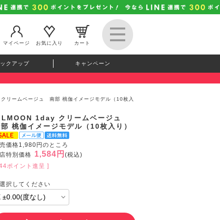
マイページ
お気に入り
カート
ックアップ
キャンペーン
day クリームベージュ 南部 桃伽イメージモデル（10枚入
ILMOON 1day クリームベージュ
南部 桃伽イメージモデル（10枚入り）
売価格1,980円のところ
1,584円
店特別価格
(税込)
144ポイント進呈 ]