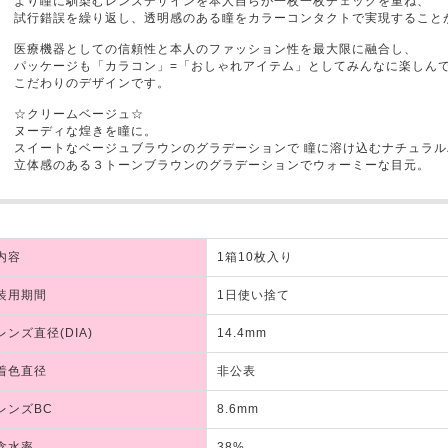
より瞳に馴染むレンズデザインを本人自らが一枚一枚チェックを重ね、
試行錯誤を繰り返し、透明感のある瞳をカラーコンタクトで実現すること
医療機器としての信頼性と本人のファッション性を最大限に融合し、
パッケージも「カラコン」=「おしゃれアイテム」としてみんなに楽しん
こだわりのデザインです。
☆クリームベージュ☆
ヌーディな煌きを瞳に。
スイートなベージュブラウンのグラデーションで 瞳に溶け込むナチュラ
立体感のある３トーンブラウンのグラデーションでウォーミーな目元。
内容
1箱10枚入り
装用期間
1日使い捨て
レンズ直径(DIA)
14.4mm
着色直径
非公表
レンズBC
8.6mm
含水率
38%