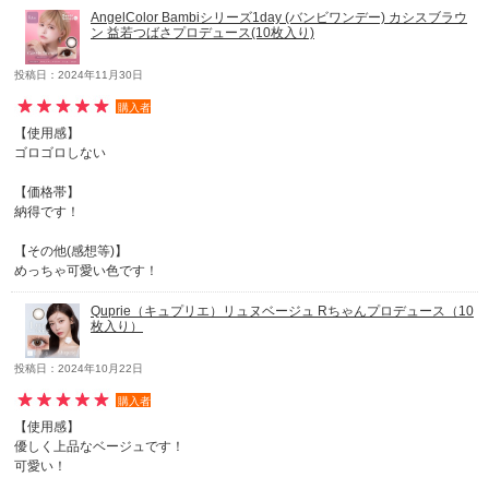
AngelColor Bambiシリーズ1day (バンビワンデー) カシスブラウ
ン 益若つばさプロデュース(10枚入り)
投稿日：2024年11月30日
購入者
【使用感】
ゴロゴロしない
【価格帯】
納得です！
【その他(感想等)】
めっちゃ可愛い色です！
Quprie（キュプリエ）リュヌベージュ Rちゃんプロデュース（10
枚入り）
投稿日：2024年10月22日
購入者
【使用感】
優しく上品なベージュです！
可愛い！