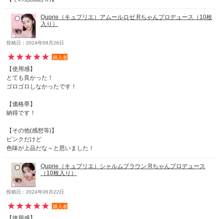
Quprie（キュプリエ）アムールロゼ Rちゃんプロデュース（10枚
入り）
投稿日：2024年08月26日
購入者
【使用感】
とても良かった！
ゴロゴロしなかったです！
【価格帯】
納得です！
【その他(感想等)】
ピンクだけど
色味が上品だな～と思いました！
Quprie（キュプリエ）シャルムブラウン Rちゃんプロデュース
（10枚入り）
投稿日：2024年06月22日
購入者
【使用感】