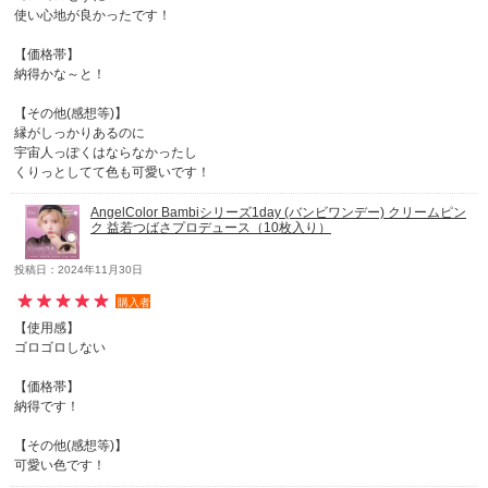
使い心地が良かったです！
【価格帯】
納得かな～と！
【その他(感想等)】
縁がしっかりあるのに
宇宙人っぽくはならなかったし
くりっとしてて色も可愛いです！
AngelColor Bambiシリーズ1day (バンビワンデー) クリームピン
ク 益若つばさプロデュース（10枚入り）
投稿日：2024年11月30日
購入者
【使用感】
ゴロゴロしない
【価格帯】
納得です！
【その他(感想等)】
可愛い色です！