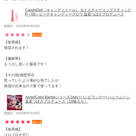
CandyDoll（キャンディドール） モイスチャーリップスティック
P＜09＞ピーチキャンディーグロウ 益若つばさプロデュース
投稿日：2025年06月20日
購入者
【使用感】
保湿されます！
【価格帯】
もう少し安いと最高です！
【その他(感想等)】
思っていたより薄めな色でしたが
保湿が出来るので家で使ってます！
AngelColor Bambiシリーズ1day (バンビワンデー) ハニームーン
益若つばさプロデュース（10枚入り）
投稿日：2025年04月18日
購入者
【使用感】
ゴロゴロせずに