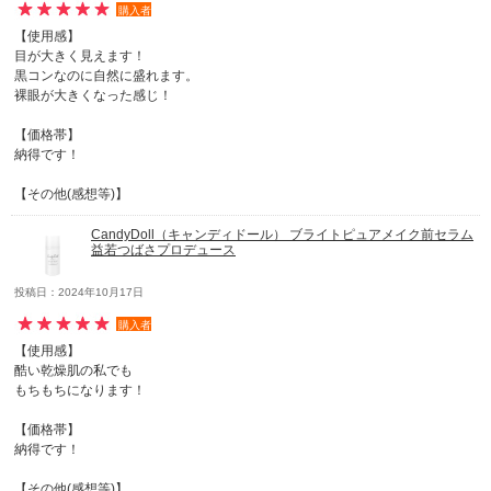
購入者
【使用感】
目が大きく見えます！
黒コンなのに自然に盛れます。
裸眼が大きくなった感じ！
【価格帯】
納得です！
【その他(感想等)】
CandyDoll（キャンディドール） ブライトピュアメイク前セラム
益若つばさプロデュース
投稿日：2024年10月17日
購入者
【使用感】
酷い乾燥肌の私でも
もちもちになります！
【価格帯】
納得です！
【その他(感想等)】