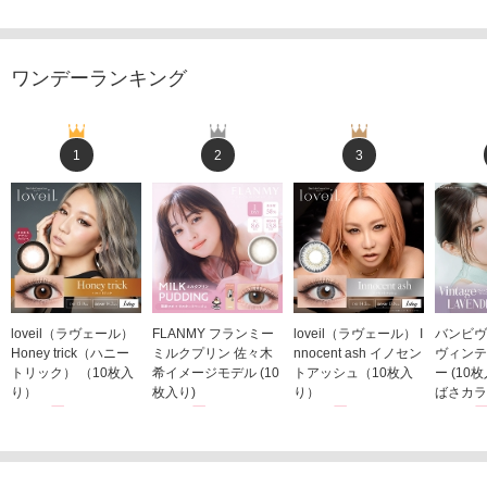
ワンデーランキング
1
2
3
loveil（ラヴェール）
FLANMY フランミー
loveil（ラヴェール） I
バンビヴ
Honey trick（ハニー
ミルクプリン 佐々木
nnocent ash イノセン
ヴィンテ
トリック） （10枚入
希イメージモデル (10
トアッシュ（10枚入
ー (10
り）
枚入り)
り）
ばさカラ
1,760円
1,815円
1,760円
1,848
(税込)
(税込)
(税込)