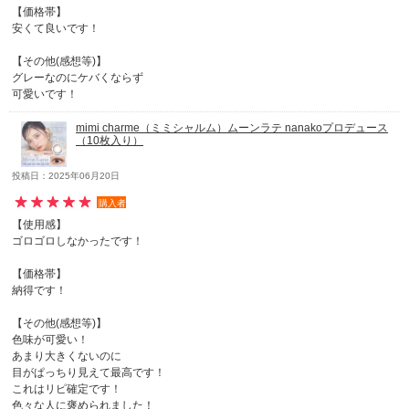
【価格帯】
安くて良いです！
【その他(感想等)】
グレーなのにケバくならず
可愛いです！
mimi charme（ミミシャルム）ムーンラテ nanakoプロデュース
（10枚入り）
投稿日：2025年06月20日
購入者
【使用感】
ゴロゴロしなかったです！
【価格帯】
納得です！
【その他(感想等)】
色味が可愛い！
あまり大きくないのに
目がぱっちり見えて最高です！
これはリピ確定です！
色々な人に褒められました！