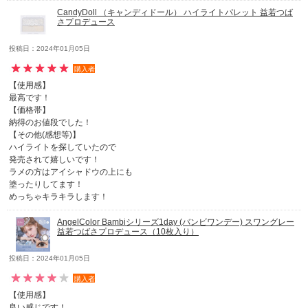
CandyDoll （キャンディドール） ハイライトパレット 益若つば
さプロデュース
投稿日：2024年01月05日
購入者
【使用感】
最高です！
【価格帯】
納得のお値段でした！
【その他(感想等)】
ハイライトを探していたので
発売されて嬉しいです！
ラメの方はアイシャドウの上にも
塗ったりしてます！
めっちゃキラキラします！
AngelColor Bambiシリーズ1day (バンビワンデー) スワングレー
益若つばさプロデュース（10枚入り）
投稿日：2024年01月05日
購入者
【使用感】
良い感じです！