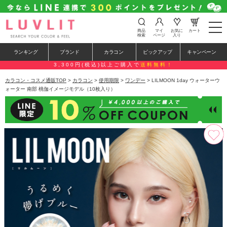
t
商品
マイ
お気に
カート
o
検索
ページ
入り
g
g
ランキング
ブランド
カラコン
ピックアップ
キャンペーン
l
e
3,300円(税込)以上ご購入で
送料無料！
n
a
カラコン・コスメ通販TOP
>
カラコン
>
使用期限
>
ワンデー
> LILMOON 1day ウォーターウ
v
ォーター 南部 桃伽イメージモデル（10枚入り）
i
g
a
t
i
o
n