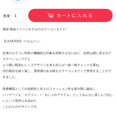
数量
南部 桃伽イメージモデルのカラーコンタクト!
【LILMOON】-リルムーン-
従来のカラコン特有の機械的な印象を排除させるために、自然な瞳に見せるグ
ラデーションフチと
より瞳に馴染むレンズデザインを本人自らが一枚一枚チェックを重ね、
試行錯誤を繰り返し、透明感のある瞳をカラーコンタクトで実現することがで
きました。
医療機器としての信頼性と本人のファッション性を最大限に融合し、
パッケージも「カラコン」=「おしゃれアイテム」としてみんなに楽しんでほし
いという気持ちを込めた
こだわりのデザインです。