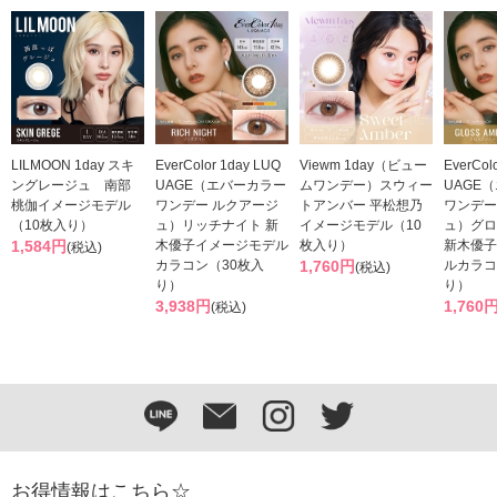
LILMOON 1day スキ
EverColor 1day LUQ
Viewm 1day（ビュー
EverCol
ングレージュ 南部
UAGE（エバーカラー
ムワンデー）スウィー
UAGE
桃伽イメージモデル
ワンデー ルクアージ
トアンバー 平松想乃
ワンデー
（10枚入り）
ュ）リッチナイト 新
イメージモデル（10
ュ）グロ
1,584円
木優子イメージモデル
枚入り）
新木優子
(税込)
カラコン（30枚入
1,760円
ルカラコ
(税込)
り）
り）
3,938円
1,760
(税込)
お得情報はこちら☆