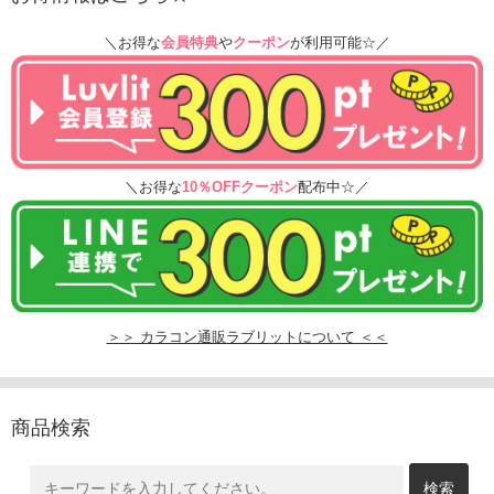
＼お得な
会員特典
や
クーポン
が利用可能☆／
＼お得な
10％OFFクーポン
配布中☆／
＞＞ カラコン通販ラブリットについて ＜＜
商品検索