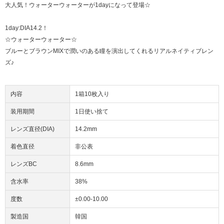
大人気！ウォーターウォーターが1dayになって登場☆
1day:DIA14.2！
☆ウォーターウォーター☆
ブルーとブラウンMIXで潤いのある瞳を演出してくれるリアルネイティブレン
ズ♪
内容
1箱10枚入り
装用期間
1日使い捨て
レンズ直径(DIA)
14.2mm
着色直径
非公表
レンズBC
8.6mm
含水率
38%
度数
±0.00-10.00
製造国
韓国