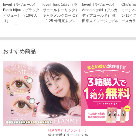
loveil（ラヴェール）
loveil Toric 1day （ラ
loveil（ラヴェール）
Chu's
Black bijou（ブラック
ヴェールトーリック）
Arcadia gold（アルカ
ミー）ベ
ビジュー） （10枚入
キャラメルグロー CY
ディアゴールド） 倖
ン ゆう
り）
L-1.25 倖田來未プロ
田來未イメージモデル
ースカラ
1,760円
デュース （10枚入
（10枚入り）
入り）
(税込)
り）
1,760円
1,705
(税込)
1,760円
(税込)
おすすめ商品
FLANMY（フランミー）
佐々木希イメージモデル