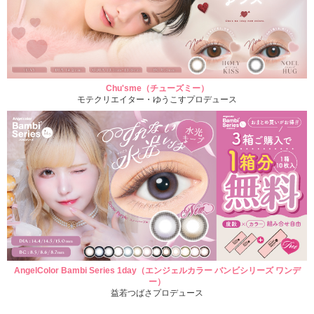
Chu'sme（チューズミー）
モテクリエイター・ゆうこすプロデュース
AngelColor Bambi Series 1day（エンジェルカラー バンビシリーズ ワンデ
ー）
益若つばさプロデュース