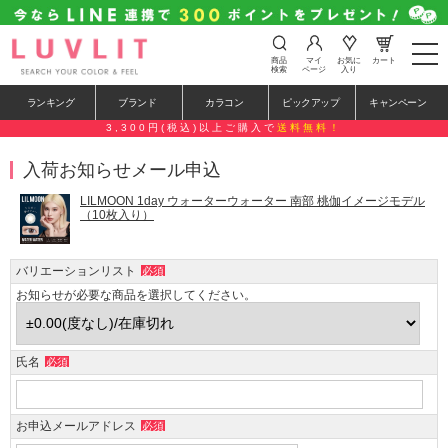
t
商品
マイ
お気に
カート
o
検索
ページ
入り
g
g
ランキング
ブランド
カラコン
ピックアップ
キャンペーン
l
e
3,300円(税込)以上ご購入で
送料無料！
n
a
入荷お知らせメール申込
v
i
g
LILMOON 1day ウォーターウォーター 南部 桃伽イメージモデル
a
（10枚入り）
t
i
o
バリエーションリスト
必須
n
お知らせが必要な商品を選択してください。
氏名
必須
お申込メールアドレス
必須