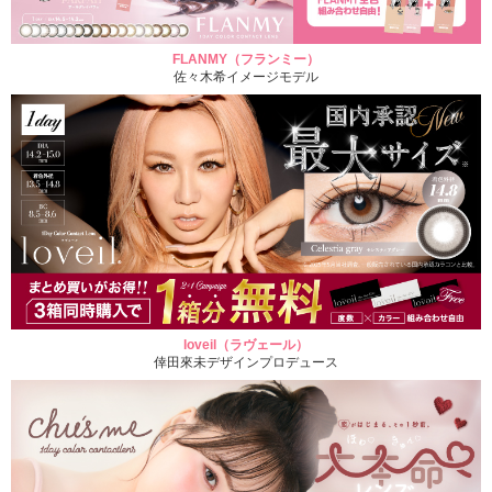
FLANMY（フランミー）
佐々木希イメージモデル
loveil（ラヴェール）
倖田來未デザインプロデュース