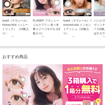
loveil（ラヴェール）
FLANMY フランミー
loveil（ラヴェール） I
バンビヴ
Honey trick（ハニー
ミルクプリン 佐々木
nnocent ash イノセン
ヴィンテ
トリック） （10枚入
希イメージモデル (10
トアッシュ（10枚入
ー (10
り）
枚入り)
り）
ばさカラ
1,760円
1,815円
1,760円
1,848
(税込)
(税込)
(税込)
おすすめ商品