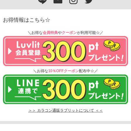
お得情報はこちら☆
＼お得な
会員特典
や
クーポン
が利用可能☆／
＼お得な
10％OFFクーポン
配布中☆／
＞＞ カラコン通販ラブリットについて ＜＜