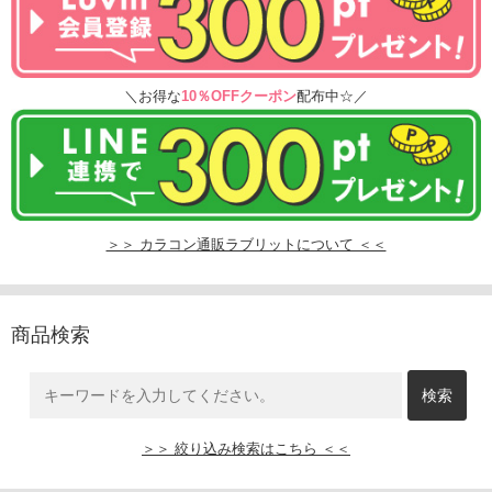
＼お得な
10％OFFクーポン
配布中☆／
＞＞ カラコン通販ラブリットについて ＜＜
商品検索
＞＞ 絞り込み検索はこちら ＜＜