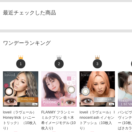
最近チェックした商品
ワンデーランキング
1
2
3
loveil（ラヴェール）
FLANMY フランミー
loveil（ラヴェール） I
バンビヴ
Honey trick（ハニー
ミルクプリン 佐々木
nnocent ash イノセン
ヴィンテ
トリック） （10枚入
希イメージモデル (10
トアッシュ（10枚入
ー (10
り）
枚入り)
り）
ばさカラ