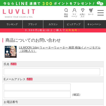
t
商品
マイ
お気に
カート
o
検索
ページ
入り
g
g
ランキング
ブランド
カラコン
ピックアップ
キャンペーン
l
e
3,300円(税込)以上ご購入で
送料無料！
n
a
商品についてのお問い合わせ
v
i
g
LILMOON 1day ウォーターウォーター 南部 桃伽イメージモデル
a
（10枚入り）
t
i
o
氏名
必須
n
Eメールアドレス
必須
（確認）
お電話番号