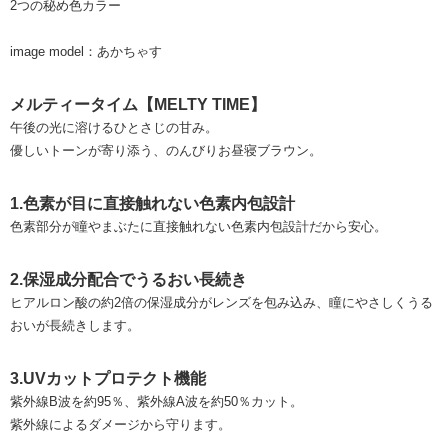
2つの秘め色カラー
image model：あかちゃす
メルティータイム【MELTY TIME】
午後の光に溶けるひとさじの甘み。
優しいトーンが寄り添う、のんびりお昼寝ブラウン。
1.色素が目に直接触れない色素内包設計
色素部分が瞳やまぶたに直接触れない色素内包設計だから安心。
2.保湿成分配合でうるおい長続き
ヒアルロン酸の約2倍の保湿成分がレンズを包み込み、瞳にやさしくうる
おいが長続きします。
3.UVカットプロテクト機能
紫外線B波を約95％、紫外線A波を約50％カット。
紫外線によるダメージから守ります。