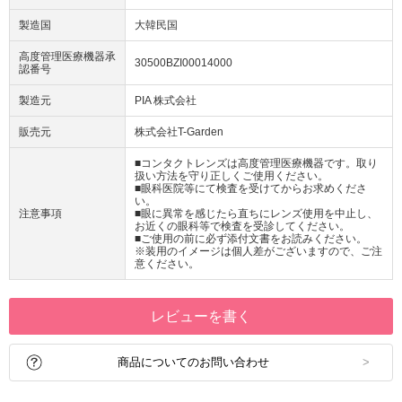
製造国
大韓民国
高度管理医療機器承
30500BZI00014000
認番号
製造元
PIA 株式会社
販売元
株式会社T-Garden
■コンタクトレンズは高度管理医療機器です。取り
扱い方法を守り正しくご使用ください。
■眼科医院等にて検査を受けてからお求めくださ
い。
注意事項
■眼に異常を感じたら直ちにレンズ使用を中止し、
お近くの眼科等で検査を受診してください。
■ご使用の前に必ず添付文書をお読みください。
※装用のイメージは個人差がございますので、ご注
意ください。
レビューを書く
商品についてのお問い合わせ