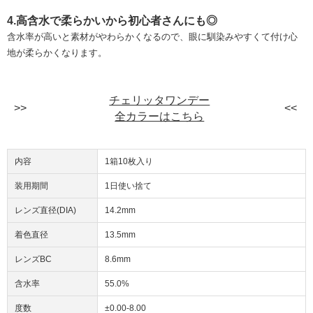
4.高含水で柔らかいから初心者さんにも◎
含水率が高いと素材がやわらかくなるので、眼に馴染みやすくて付け心
地が柔らかくなります。
チェリッタワンデー
全カラーはこちら
内容
1箱10枚入り
装用期間
1日使い捨て
レンズ直径(DIA)
14.2mm
着色直径
13.5mm
レンズBC
8.6mm
含水率
55.0%
度数
±0.00-8.00