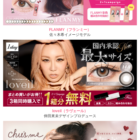
FLANMY（フランミー）
佐々木希イメージモデル
loveil（ラヴェール）
倖田來未デザインプロデュース