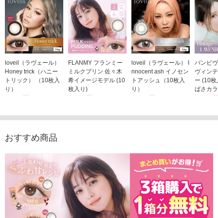
loveil（ラヴェール）
FLANMY フランミー
loveil（ラヴェール） I
バンビヴ
Honey trick（ハニー
ミルクプリン 佐々木
nnocent ash イノセン
ヴィンテ
トリック） （10枚入
希イメージモデル (10
トアッシュ（10枚入
ー (10
り）
枚入り)
り）
ばさカラ
1,760円
1,815円
1,760円
1,848
(税込)
(税込)
(税込)
おすすめ商品