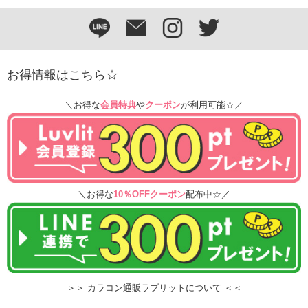
お得情報はこちら☆
＼お得な
会員特典
や
クーポン
が利用可能☆／
＼お得な
10％OFFクーポン
配布中☆／
＞＞ カラコン通販ラブリットについて ＜＜