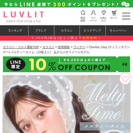
t
商品
マイ
お気に
カート
o
検索
ページ
入り
g
g
ランキング
ブランド
カラコン
ピックアップ
キャンペーン
l
e
3,300円(税込)以上ご購入で
送料無料！
n
a
カラコン・コスメ通販TOP
>
カラコン
>
使用期限
>
ワンデー
> Cheritta 1day (チェリッタワン
v
デー) メルティータイム（10枚入り） あかちゃすイメージモデル
i
g
a
t
i
o
n