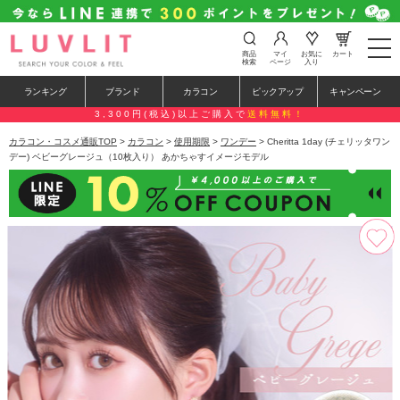
t
商品
マイ
お気に
カート
o
検索
ページ
入り
g
g
ランキング
ブランド
カラコン
ピックアップ
キャンペーン
l
e
3,300円(税込)以上ご購入で
送料無料！
n
a
カラコン・コスメ通販TOP
>
カラコン
>
使用期限
>
ワンデー
> Cheritta 1day (チェリッタワン
v
デー) ベビーグレージュ（10枚入り） あかちゃすイメージモデル
i
g
a
t
i
o
n