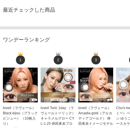
最近チェックした商品
ワンデーランキング
1
2
3
loveil（ラヴェール）
loveil Toric 1day （ラ
loveil（ラヴェール）
Chu's
Black bijou（ブラック
ヴェールトーリック）
Arcadia gold（アルカ
ミー）ベ
ビジュー） （10枚入
キャラメルグロー CY
ディアゴールド） 倖
ン ゆう
り）
L-1.25 倖田來未プロ
田來未イメージモデル
ースカラ
1,760円
デュース （10枚入
（10枚入り）
入り）
(税込)