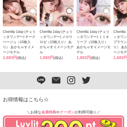
Cheritta 1day (チェリ
Cheritta 1day (チェリ
Cheritta 1day (チェリ
Cheritt
ッタワンデー) チーク
ッタワンデー) メロウ
ッタワンデー) ミミオ
ッタワン
ベージュ（10枚入
ロゼ（10枚入り） あ
リーブ（10枚入り）
ブラウン
り） あかちゃすイメ
かちゃすイメージモデ
あかちゃすイメージモ
り） あ
ージモデル
ル
デル
ージモデ
1,683円
1,683円
1,683円
1,683
(税込)
(税込)
(税込)
お得情報はこちら☆
＼お得な
会員特典
や
クーポン
が利用可能☆／