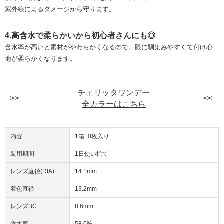
紫外線によるダメージから守ります。
4.高含水で柔らかいから初心者さんにも◎
含水率が高いと素材がやわらかくなるので、眼に馴染みやすくて付け心
地が柔らかくなります。
チェリッタワンデー
全カラーはこちら
内容
1箱10枚入り
装用期間
1日使い捨て
レンズ直径(DIA)
14.1mm
着色直径
13.2mm
レンズBC
8.6mm
含水率
58.0%