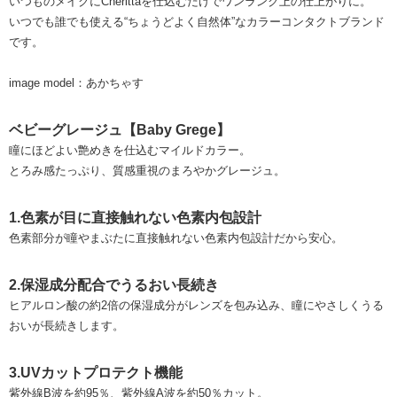
いつものメイクにCherittaを仕込むだけでワンランク上の仕上がりに。
いつでも誰でも使える“ちょうどよく自然体”なカラーコンタクトブランド
です。
image model：あかちゃす
ベビーグレージュ【Baby Grege】
瞳にほどよい艶めきを仕込むマイルドカラー。
とろみ感たっぷり、質感重視のまろやかグレージュ。
1.色素が目に直接触れない色素内包設計
色素部分が瞳やまぶたに直接触れない色素内包設計だから安心。
2.保湿成分配合でうるおい長続き
ヒアルロン酸の約2倍の保湿成分がレンズを包み込み、瞳にやさしくうる
おいが長続きします。
3.UVカットプロテクト機能
紫外線B波を約95％、紫外線A波を約50％カット。