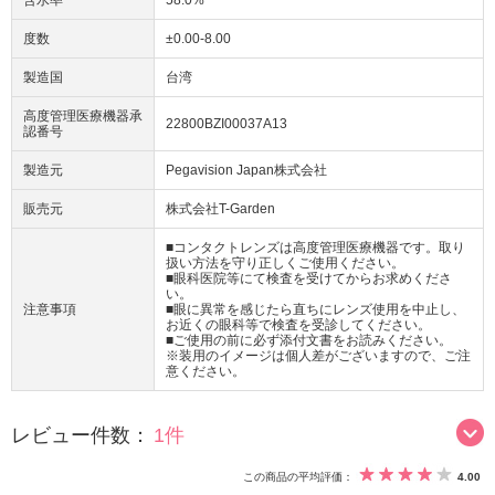
度数
±0.00-8.00
製造国
台湾
高度管理医療機器承
22800BZI00037A13
認番号
製造元
Pegavision Japan株式会社
販売元
株式会社T-Garden
■コンタクトレンズは高度管理医療機器です。取り
扱い方法を守り正しくご使用ください。
■眼科医院等にて検査を受けてからお求めくださ
い。
注意事項
■眼に異常を感じたら直ちにレンズ使用を中止し、
お近くの眼科等で検査を受診してください。
■ご使用の前に必ず添付文書をお読みください。
※装用のイメージは個人差がございますので、ご注
意ください。
レビュー件数：
1件
この商品の平均評価：
4.00