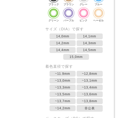
ブラック
ブラウン
グレー
ブルー
グリーン
パープル
ピンク
ヘーゼル
サイズ（DIA）で探す
14,0mm
14,1mm
14,2mm
14,3mm
14,4mm
14,5mm
15,0mm
着色直径で探す
~11.9mm
~12,8mm
~13,0mm
~13,1mm
~13,3mm
~13,4mm
~13,5mm
~13,6mm
~13,7mm
~13,8mm
~14,2mm
非公表