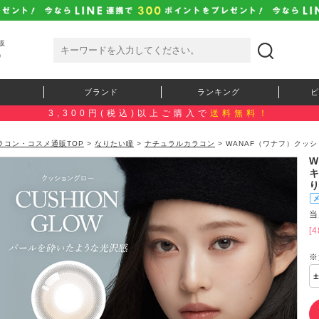
販
）
ブランド
ランキング
ピ
3,300円(税込)以上ご購入で
送料無料！
ラコン・コスメ通販TOP
>
なりたい瞳
>
ナチュラルカラコン
> WANAF（ワナフ）クッ
当
[