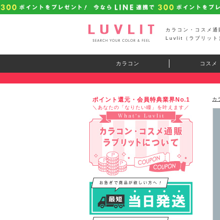
カラコン・コスメ通
Luvlit（ラブリット
カラコン
コスメ
ポイント還元・会員特典業界No.1
カ
＼あなたの「なりたい瞳」を叶えます／