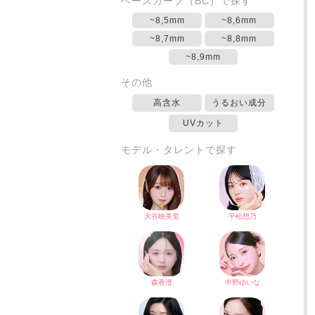
ベースカーブ（BC）で探す
~8,5mm
~8,6mm
~8,7mm
~8,8mm
~8,9mm
その他
高含水
うるおい成分
UVカット
モデル・タレントで探す