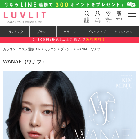
t
商品
マイ
お気に
カート
o
検索
ページ
入り
g
g
ランキング
ブランド
カラコン
ピックアップ
キャンペーン
l
e
3,300円(税込)以上ご購入で
送料無料！
n
a
カラコン・コスメ通販TOP
>
カラコン
>
ブランド
> WANAF（ワナフ）
v
i
WANAF（ワナフ）
g
a
t
i
o
n