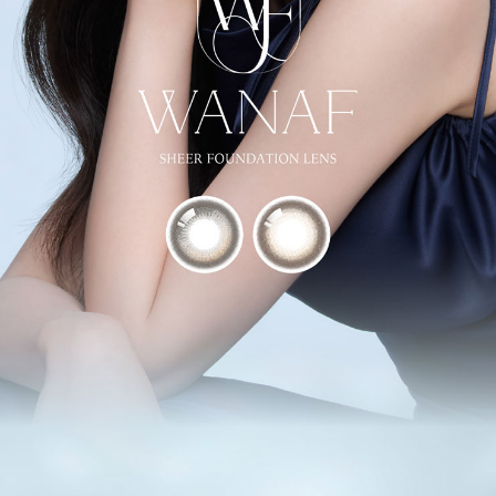
ハイライトベースで、導く透け感
＜クッショングロー-CUSHION GLOW->
ドレッシーな上品発色
レイヤリングする程色づき、
自信みなぎる印象に塗り替える
＜グラスミラー-GLASS MIRROR->
品格を醸し出すレーシィな発色
純度の高いガラスのような
透明感を瞳にコーティング
＜シャイルージュ-SHY ROUGE->
美しさをエレベートするエアリー発色
恥じらいをこめた血色感に
宝石のような輝きを塗る