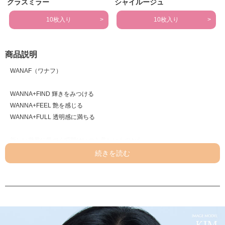
グラスミラー
シャイルージュ
10枚入り
10枚入り
商品説明
WANAF（ワナフ）
WANNA+FIND 輝きをみつける
WANNA+FEEL 艶を感じる
WANNA+FULL 透明感に満ちる
新しい世界に気づく瞬間はいつも美しいものから
このフレームを挟んだ向こう側に何を映そう
透明なフィルターを通してどんな輝きもみつけたい
肌つやを重ねるように、瞳にも艶を重ねる
艶というフィルターを重ねて、
瞳の表情をかえる”ファンデーションレンズ”