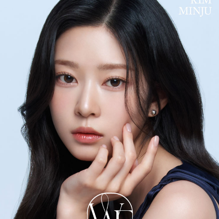
「綺麗」と「色気」が揃えば完璧になる
静けさと高鳴り
まなざしに潜む
ふたつの温度感
＜グリームシアー-GLEAM SHEER->
揺れる微光が漂わせる奥ゆかしい気配
透けるような光が、視線に深みを与える。
＜ブリスオーラ-BLISS AURA->
温もりを帯びた光が残すやわらかな余韻
甘さを含む艶が、視線に華やぎを添える。
＜セレングロー-SELENE GLOW->
素肌と一体化するグレースグレー
肌に溶け込むシマーな発色
静寂さに秘める