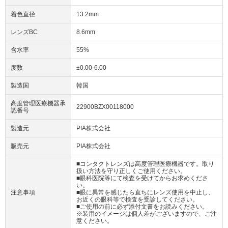
着色直径
13.2mm
レンズBC
8.6mm
含水率
55%
度数
±0.00-6.00
製造国
韓国
高度管理医療機器承
22900BZX00118000
認番号
製造元
PIA株式会社
販売元
PIA株式会社
■コンタクトレンズは高度管理医療機器です。取り
扱い方法を守り正しくご使用ください。
■眼科医院等にて検査を受けてからお求めくださ
い。
注意事項
■眼に異常を感じたら直ちにレンズ使用を中止し、
お近くの眼科等で検査を受診してください。
■ご使用の前に必ず添付文書をお読みください。
※装用のイメージは個人差がございますので、ご注
意ください。