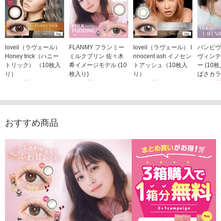
loveil（ラヴェール）
FLANMY フランミー
loveil（ラヴェール） I
バンビヴ
Honey trick（ハニー
ミルクプリン 佐々木
nnocent ash イノセン
ヴィンテ
トリック） （10枚入
希イメージモデル (10
トアッシュ（10枚入
ー (10
り）
枚入り)
り）
ばさカラ
1,760円
1,815円
1,760円
1,848
(税込)
(税込)
(税込)
おすすめ商品