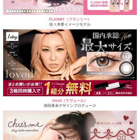
FLANMY（フランミー）
佐々木希イメージモデル
loveil（ラヴェール）
倖田來未デザインプロデュース