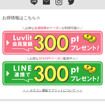
お得情報はこちら☆
＼お得な
会員特典
や
クーポン
が利用可能☆／
＼お得な
10％OFFクーポン
配布中☆／
＞＞ カラコン通販ラブリットについて ＜＜