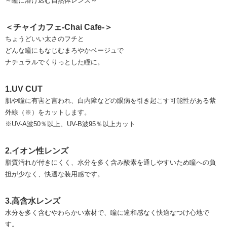
～瞳に溶け込む自然体レンズ～
＜チャイカフェ-Chai Cafe-＞
ちょうどいい太さのフチと
どんな瞳にもなじむまろやかベージュで
ナチュラルでくりっとした瞳に。
1.UV CUT
肌や瞳に有害と言われ、白内障などの眼病を引き起こす可能性がある紫
外線（※）をカットします。
※UV-A波50％以上、UV-B波95％以上カット
2.イオン性レンズ
脂質汚れが付きにくく、水分を多く含み酸素を通しやすいため瞳への負
担が少なく、快適な装用感です。
3.高含水レンズ
水分を多く含むやわらかい素材で、瞳に違和感なく快適なつけ心地で
す。