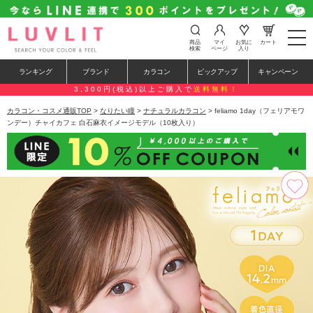
t
商品
マイ
お気に
カート
o
検索
ページ
入り
g
g
ランキング
ブランド
カラコン
ピックアップ
キャンペーン
l
e
3,300円(税込)以上ご購入で
送料無料！
n
a
カラコン・コスメ通販TOP
>
なりたい瞳
>
ナチュラルカラコン
> feliamo 1day（フェリアモワ
v
ンデー）チャイカフェ 白石麻衣イメージモデル（10枚入り）
i
g
a
t
i
o
n