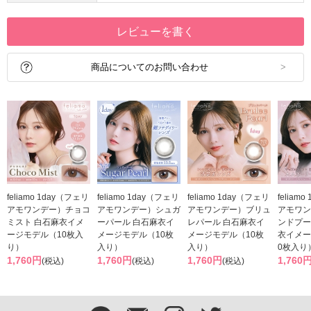
レビューを書く
商品についてのお問い合わせ
feliamo 1day（フェリ
feliamo 1day（フェリ
feliamo 1day（フェリ
feliam
アモワンデー）チョコ
アモワンデー）シュガ
アモワンデー）ブリュ
アモワン
ミスト 白石麻衣イメ
ーパール 白石麻衣イ
レパール 白石麻衣イ
ンドプー
ージモデル（10枚入
メージモデル（10枚
メージモデル（10枚
衣イメー
り）
入り）
入り）
0枚入り
1,760円
1,760円
1,760円
1,760
(税込)
(税込)
(税込)