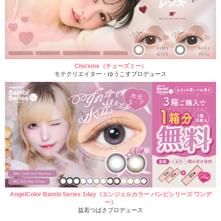
Chu'sme（チューズミー）
モテクリエイター・ゆうこすプロデュース
AngelColor Bambi Series 1day（エンジェルカラー バンビシリーズ ワンデ
ー）
益若つばさプロデュース