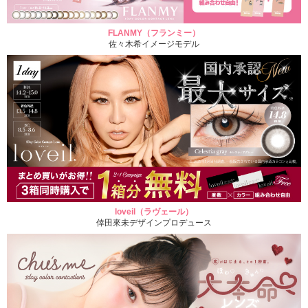
FLANMY（フランミー）
佐々木希イメージモデル
loveil（ラヴェール）
倖田來未デザインプロデュース