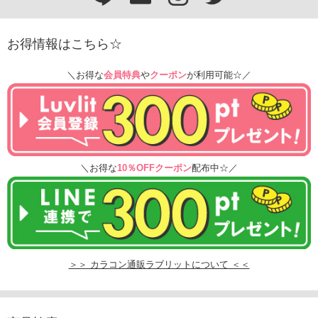
お得情報はこちら☆
＼お得な
会員特典
や
クーポン
が利用可能☆／
＼お得な
10％OFFクーポン
配布中☆／
＞＞ カラコン通販ラブリットについて ＜＜