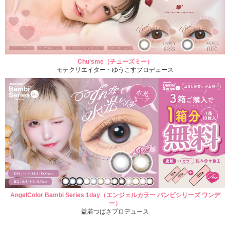
Chu'sme（チューズミー）
モテクリエイター・ゆうこすプロデュース
AngelColor Bambi Series 1day（エンジェルカラー バンビシリーズ ワンデ
ー）
益若つばさプロデュース