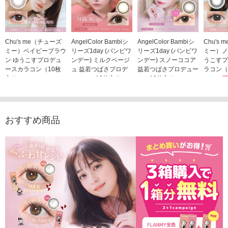
Chu's me（チューズ
AngelColor Bambiシ
AngelColor Bambiシ
Chu's
ミー）ベイビーブラウ
リーズ1day (バンビワ
リーズ1day (バンビワ
ミー）ノ
ン ゆうこすプロデュ
ンデー) ミルクベージ
ンデー) スノーココア
うこすプ
ースカラコン（10枚
ュ 益若つばさプロデ
益若つばさプロデュー
ラコン（
入り）
ュース（10枚入り）
ス（10枚入り）
1,705
1,705円
1,848円
1,848円
(税込)
(税込)
(税込)
おすすめ商品