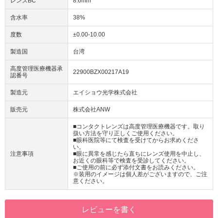
レンズBC
8.6mm
含水率
38%
度数
±0.00-10.00
製造国
台湾
高度管理医療機器承
22900BZX00217A19
認番号
製造元
エイショウ光学株式会社
販売元
株式会社ANW
■コンタクトレンズは高度管理医療機器です。取り
扱い方法を守り正しくご使用ください。
■眼科医院等にて検査を受けてからお求めくださ
い。
注意事項
■眼に異常を感じたら直ちにレンズ使用を中止し、
お近くの眼科等で検査を受診してください。
■ご使用の前に必ず添付文書をお読みください。
※装用のイメージは個人差がございますので、ご注
意ください。
レビューを書く