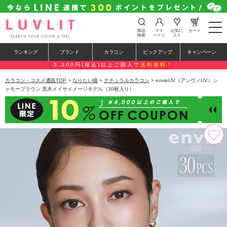
t
商品
マイ
お気に
カート
o
検索
ページ
入り
g
g
ランキング
ブランド
カラコン
ピックアップ
キャンペーン
l
e
3,300円(税込)以上ご購入で
送料無料！
n
a
カラコン・コスメ通販TOP
>
なりたい瞳
>
ナチュラルカラコン
> envieUV（アンヴィUV）シ
v
ャモーブラウン 黒木メイサイメージモデル（30枚入り）
i
g
a
t
i
o
n