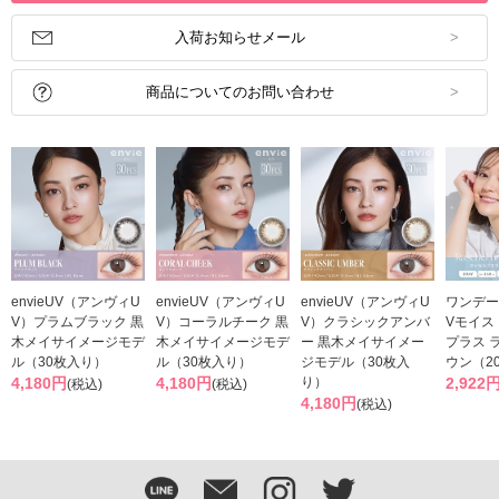
入荷お知らせメール
商品についてのお問い合わせ
envieUV（アンヴィU
envieUV（アンヴィU
envieUV（アンヴィU
ワンデー
V）プラムブラック 黒
V）コーラルチーク 黒
V）クラシックアンバ
Vモイス
木メイサイメージモデ
木メイサイメージモデ
ー 黒木メイサイメー
プラス 
ル（30枚入り）
ル（30枚入り）
ジモデル（30枚入
ウン（2
4,180円
4,180円
り）
2,922
(税込)
(税込)
4,180円
(税込)