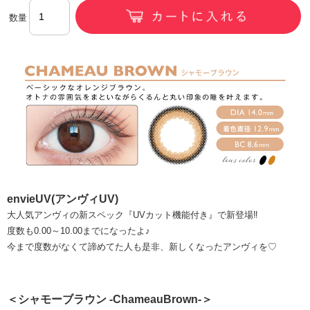
数量
envieUV(アンヴィUV)
大人気アンヴィの新スペック『UVカット機能付き』で新登場‼
度数も0.00～10.00までになったよ♪
今まで度数がなくて諦めてた人も是非、新しくなったアンヴィを♡
＜シャモーブラウン -ChameauBrown-＞