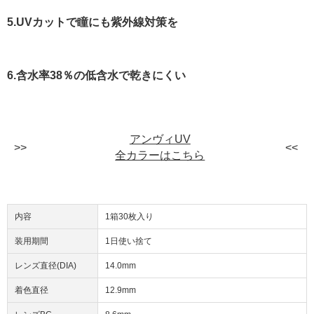
5.UVカットで瞳にも紫外線対策を
6.含水率38％の低含水で乾きにくい
アンヴィUV
全カラーはこちら
内容
1箱30枚入り
装用期間
1日使い捨て
レンズ直径(DIA)
14.0mm
着色直径
12.9mm