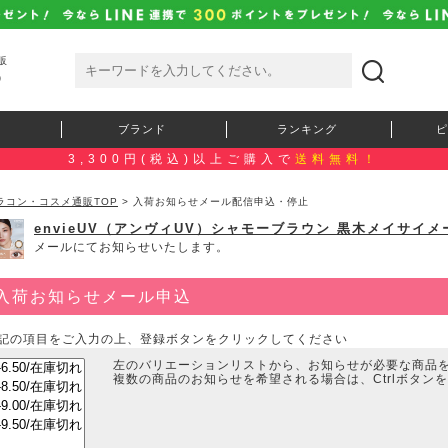
販
）
ブランド
ランキング
ピ
3,300円(税込)以上ご購入で
送料無料！
ラコン・コスメ通販TOP
> 入荷お知らせメール配信申込・停止
envieUV（アンヴィUV）シャモーブラウン 黒木メイサイ
メールにてお知らせいたします。
入荷お知らせメール申込
記の項目をご入力の上、登録ボタンをクリックしてください
左のバリエーションリストから、お知らせが必要な商品
複数の商品のお知らせを希望される場合は、Ctrlボタン