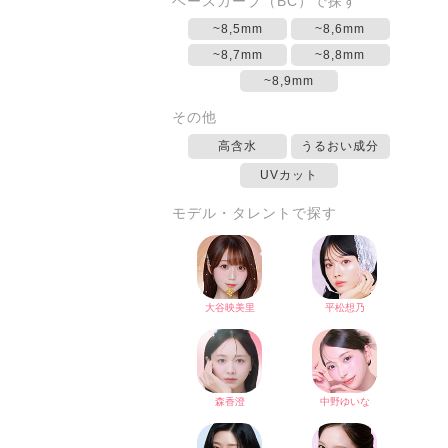
ベースカーブ（BC）で探す
~8,5mm
~8,6mm
~8,7mm
~8,8mm
~8,9mm
その他
高含水
うるおい成分
UVカット
モデル・タレントで探す