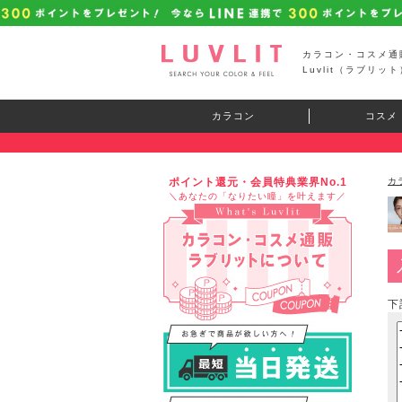
カラコン・コスメ通
Luvlit（ラブリット
カラコン
コスメ
ポイント還元・会員特典業界No.1
カ
＼あなたの「なりたい瞳」を叶えます／
下