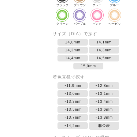
ブラック
ブラウン
グレー
ブルー
グリーン
パープル
ピンク
ヘーゼル
サイズ（DIA）で探す
14,0mm
14,1mm
14,2mm
14,3mm
14,4mm
14,5mm
15,0mm
着色直径で探す
~11.9mm
~12,8mm
~13,0mm
~13,1mm
~13,3mm
~13,4mm
~13,5mm
~13,6mm
~13,7mm
~13,8mm
~14,2mm
非公表