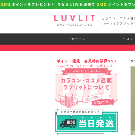
カラコン・コスメ通
Luvlit（ラブリット
カラコン
コスメ
ポイント還元・会員特典業界No.1
カ
＼あなたの「なりたい瞳」を叶えます／