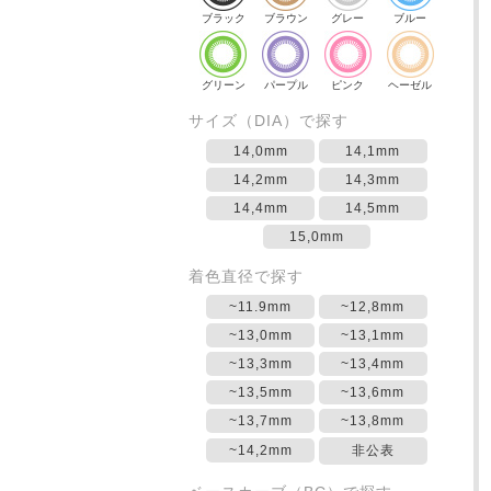
ブラック
ブラウン
グレー
ブルー
グリーン
パープル
ピンク
ヘーゼル
サイズ（DIA）で探す
14,0mm
14,1mm
14,2mm
14,3mm
14,4mm
14,5mm
15,0mm
着色直径で探す
~11.9mm
~12,8mm
~13,0mm
~13,1mm
~13,3mm
~13,4mm
~13,5mm
~13,6mm
~13,7mm
~13,8mm
~14,2mm
非公表