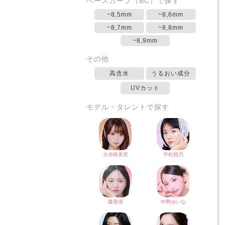
ベースカーブ（BC）で探す
~8,5mm
~8,6mm
~8,7mm
~8,8mm
~8,9mm
その他
高含水
うるおい成分
UVカット
モデル・タレントで探す