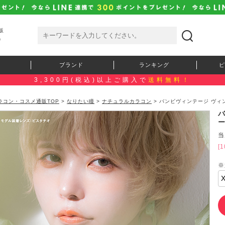
販
）
ブランド
ランキング
ピ
3,300円(税込)以上ご購入で
送料無料！
ラコン・コスメ通販TOP
>
なりたい瞳
>
ナチュラルカラコン
> バンビヴィンテージ ヴィン
ー
当
[