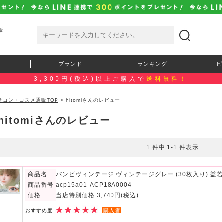
販
）
ブランド
ランキング
ピ
3,300円(税込)以上ご購入で
送料無料！
ラコン・コスメ通販TOP
> hitomiさんのレビュー
hitomiさんのレビュー
1 件中 1-1 件表示
商品名
バンビヴィンテージ ヴィンテージグレー (30枚入り) 
商品番号
acp15a01-ACP18A0004
価格
当店特別価格 3,740円
(税込)
購入者
おすすめ度