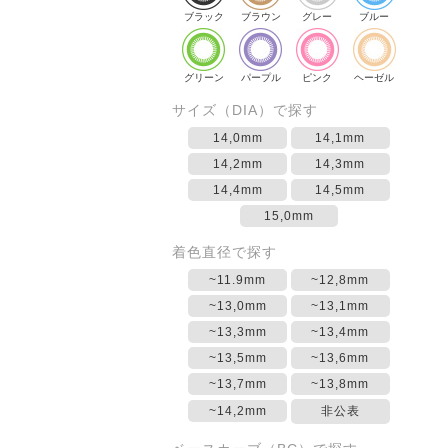
ブラック
ブラウン
グレー
ブルー
グリーン
パープル
ピンク
ヘーゼル
サイズ（DIA）で探す
14,0mm
14,1mm
14,2mm
14,3mm
14,4mm
14,5mm
15,0mm
着色直径で探す
~11.9mm
~12,8mm
~13,0mm
~13,1mm
~13,3mm
~13,4mm
~13,5mm
~13,6mm
~13,7mm
~13,8mm
~14,2mm
非公表