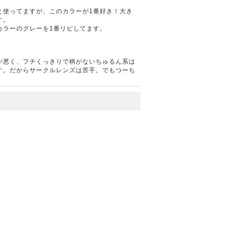
と使ってますが、このカラーが1番好き！大き
す。
カラーのグレーを1番リピしてます。
が悪く、フチくっきりで柄がないちゅるん系は
す。だからサークルレンズは苦手。でもつーち