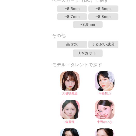
ベースカーブ（BC）で探す
~8,5mm
~8,6mm
~8,7mm
~8,8mm
~8,9mm
その他
高含水
うるおい成分
UVカット
モデル・タレントで探す