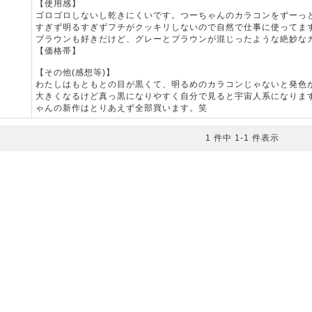
【使用感】
ゴロゴロしないし乾きにくいです。つーちゃんのカラコンをずーっ
すぎず明るすぎずフチがクッキリしないので自然で仕事に使ってま
ブラウンも好きだけど、グレーとブラウンが混じったような絶妙な
【価格帯】
【その他(感想等)】
わたしはもともとの目が黒くて、明るめのカラコンじゃないと発色
大きくなるけど真っ黒になりやすく自分で見ると宇宙人系になりま
ゃんの新作はとりあえず全部買います。笑
1 件中 1-1 件表示