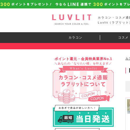
カラコン・コスメ通
Luvlit（ラブリット
カラコン
コスメ
ポイント還元・会員特典業界No.1
カ
＼あなたの「なりたい瞳」を叶えます／