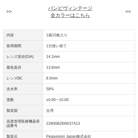
バンビヴィンテージ
全カラーはこちら
内容
1箱10枚入り
装用期間
1日使い捨て
レンズ直径(DIA)
14.2mm
着色直径
13.6mm
レンズBC
8.5mm
含水率
58%
度数
±0.00~-10.00
製造国
台湾
高度管理医療機器承
22800BZI00037A13
認番号
製造元
Pegavision Japan株式会社