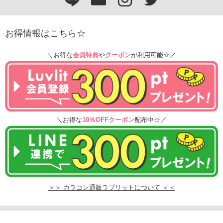
お得情報はこちら☆
＼お得な
会員特典
や
クーポン
が利用可能☆／
＼お得な
10％OFFクーポン
配布中☆／
＞＞ カラコン通販ラブリットについて ＜＜