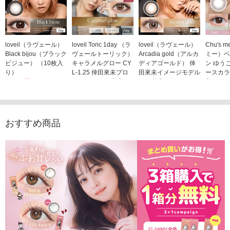
loveil（ラヴェール）
loveil Toric 1day （ラ
loveil（ラヴェール）
Chu's
Black bijou（ブラック
ヴェールトーリック）
Arcadia gold（アルカ
ミー）ベ
ビジュー） （10枚入
キャラメルグロー CY
ディアゴールド） 倖
ン ゆう
り）
L-1.25 倖田來未プロ
田來未イメージモデル
ースカラ
1,760円
デュース （10枚入
（10枚入り）
入り）
(税込)
り）
1,760円
1,705
(税込)
1,760円
(税込)
おすすめ商品