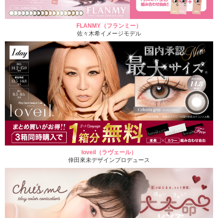
FLANMY（フランミー）
佐々木希イメージモデル
loveil（ラヴェール）
倖田來未デザインプロデュース