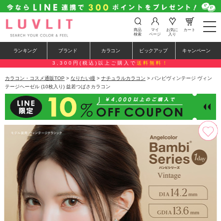
t
商品
マイ
お気に
カート
o
検索
ページ
入り
g
g
ランキング
ブランド
カラコン
ピックアップ
キャンペーン
l
e
3,300円(税込)以上ご購入で
送料無料！
n
a
カラコン・コスメ通販TOP
>
なりたい瞳
>
ナチュラルカラコン
> バンビヴィンテージ ヴィン
v
テージヘーゼル (10枚入り) 益若つばさカラコン
i
g
a
t
i
o
n