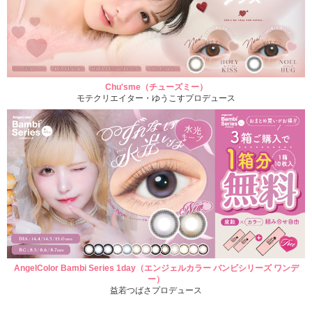
Chu'sme（チューズミー）
モテクリエイター・ゆうこすプロデュース
AngelColor Bambi Series 1day（エンジェルカラー バンビシリーズ ワンデ
ー）
益若つばさプロデュース