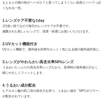
もともとの瞳の色がヘーゼル？と思ってしまうくらい自然とハーフっぽ
くなれる一色。
1.レンズケア不要な1day
1日使い捨てなので毎日のレンズケアが不要です。
滅菌された新しいレンズで、清潔・快適にお使いいただけます。
2.UVカット機能付き
UVカット機能で、紫外線を約95%カット！気になる瞳の紫外線対策に。
3.レンズがやわらかい高含水率58%レンズ
うるおいたっぷりの高含水率レンズだから、装用時の違和感が少なく、
瞳にやさしくフィットします。
4.うるおい成分配合
ヒアルロン酸の約二倍の保水力を持つ、うるおい成分「MPCポリマー」
が配合されています。