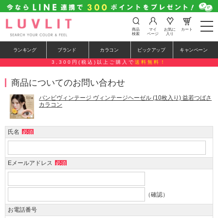
t
商品
マイ
お気に
カート
o
検索
ページ
入り
g
g
ランキング
ブランド
カラコン
ピックアップ
キャンペーン
l
e
3,300円(税込)以上ご購入で
送料無料！
n
a
商品についてのお問い合わせ
v
i
g
バンビヴィンテージ ヴィンテージヘーゼル (10枚入り) 益若つばさ
a
カラコン
t
i
o
氏名
必須
n
Eメールアドレス
必須
（確認）
お電話番号