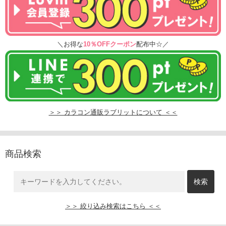
＼お得な
10％OFFクーポン
配布中☆／
＞＞ カラコン通販ラブリットについて ＜＜
商品検索
＞＞ 絞り込み検索はこちら ＜＜