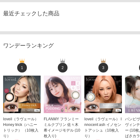
最近チェックした商品
ワンデーランキング
1
2
3
loveil（ラヴェール）
FLANMY フランミー
loveil（ラヴェール） I
バンビヴ
Honey trick（ハニー
ミルクプリン 佐々木
nnocent ash イノセン
ヴィンテ
トリック） （10枚入
希イメージモデル (10
トアッシュ（10枚入
ー (10
り）
枚入り)
り）
ばさカラ