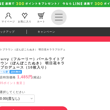
マイページ
お気に入り
カート
ックアップ
キャンペーン
ライトブラウン（ぽんぽこたぬき） 明日花キララプロデュ
lurry（フルーリー）パールライトブ
ラウン（ぽんぽこたぬき） 明日花キラ
ラプロデュース（10枚入り）
1,485円
店特別価格
(税込)
135ポイント進呈 ]