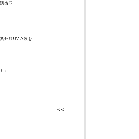
演出♡
外線UV-A波を
す。