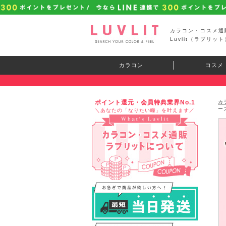
カラコン・コスメ通
Luvlit（ラブリット
カラコン
コスメ
ポイント還元・会員特典業界No.1
カ
ー
＼あなたの「なりたい瞳」を叶えます／