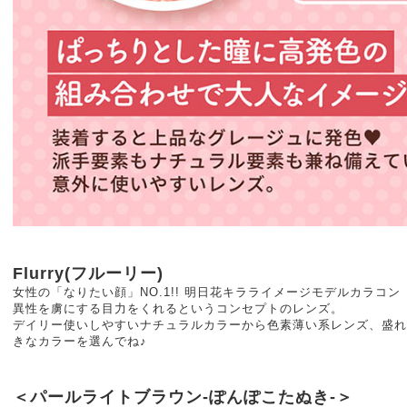
Flurry(フルーリー)
女性の「なりたい顔」NO.1!! 明日花キラライメージモデルカラコン
異性を虜にする目力をくれるというコンセプトのレンズ。
デイリー使いしやすいナチュラルカラーから色素薄い系レンズ、盛れ
きなカラーを選んでね♪
＜パールライトブラウン-ぽんぽこたぬき-＞