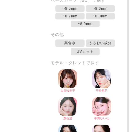
ベースカーブ（BC）で探す
~8,5mm
~8,6mm
~8,7mm
~8,8mm
~8,9mm
その他
高含水
うるおい成分
UVカット
モデル・タレントで探す