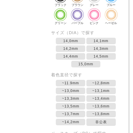
ブラック
ブラウン
グレー
ブルー
グリーン
パープル
ピンク
ヘーゼル
サイズ（DIA）で探す
14,0mm
14,1mm
14,2mm
14,3mm
14,4mm
14,5mm
15,0mm
着色直径で探す
~11.9mm
~12,8mm
~13,0mm
~13,1mm
~13,3mm
~13,4mm
~13,5mm
~13,6mm
~13,7mm
~13,8mm
~14,2mm
非公表