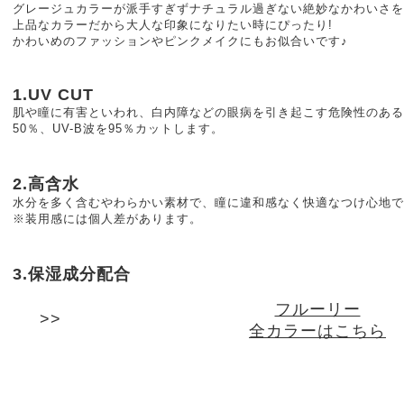
グレージュカラーが派手すぎずナチュラル過ぎない絶妙なかわいさを
上品なカラーだから大人な印象になりたい時にぴったり!
かわいめのファッションやピンクメイクにもお似合いです♪
1.UV CUT
肌や瞳に有害といわれ、白内障などの眼病を引き起こす危険性のある紫
50％、UV-B波を95％カットします。
2.高含水
水分を多く含むやわらかい素材で、瞳に違和感なく快適なつけ心地で
※装用感には個人差があります。
3.保湿成分配合
フルーリー
全カラーはこちら