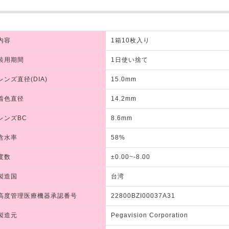
内容
1箱10枚入り
装用期間
1日使い捨て
レンズ直径(DIA)
15.0mm
着色直径
14.2mm
レンズBC
8.6mm
含水率
58%
度数
±0.00~-8.00
製造国
台湾
高度管理医療機器承認番号
22800BZI00037A31
製造元
Pegavision Corporation