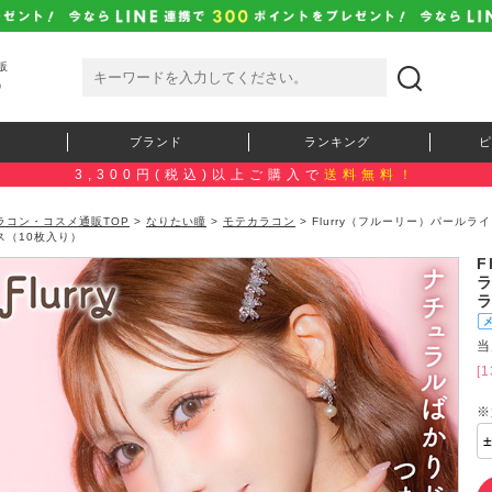
販
）
ブランド
ランキング
ピ
3,300円(税込)以上ご購入で
送料無料！
ラコン・コスメ通販TOP
>
なりたい瞳
>
モテカラコン
> Flurry（フルーリー）パール
ス（10枚入り）
F
当
[