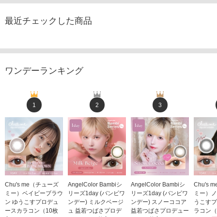
最近チェックした商品
ワンデーランキング
1
2
3
Chu's me（チューズ
AngelColor Bambiシ
AngelColor Bambiシ
Chu's
ミー）ベイビーブラウ
リーズ1day (バンビワ
リーズ1day (バンビワ
ミー）ノ
ン ゆうこすプロデュ
ンデー) ミルクベージ
ンデー) スノーココア
うこすプ
ースカラコン（10枚
ュ 益若つばさプロデ
益若つばさプロデュー
ラコン（