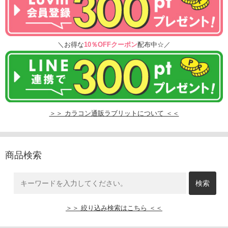
＼お得な
10％OFFクーポン
配布中☆／
＞＞ カラコン通販ラブリットについて ＜＜
商品検索
＞＞ 絞り込み検索はこちら ＜＜