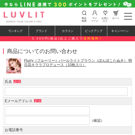
t
商品
マイ
お気に
カート
o
検索
ページ
入り
g
g
ランキング
ブランド
カラコン
ピックアップ
キャンペーン
l
e
3,300円(税込)以上ご購入で
送料無料！
n
a
商品についてのお問い合わせ
v
i
g
Flurry（フルーリー）パールライトブラウン（ぽんぽこたぬき） 明
a
日花キララプロデュース（10枚入り）
t
i
o
氏名
必須
n
Eメールアドレス
必須
（確認）
お電話番号