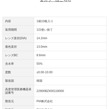
内容
1箱10枚入り
装用期間
1日使い捨て
レンズ直径(DIA)
14.2mm
着色直径
13.0mm
レンズBC
8.6mm
含水率
55%
度数
±0.00-10.00
製造国
韓国
高度管理医療機器承
22900BZX00118000
認番号
製造元
PIA株式会社