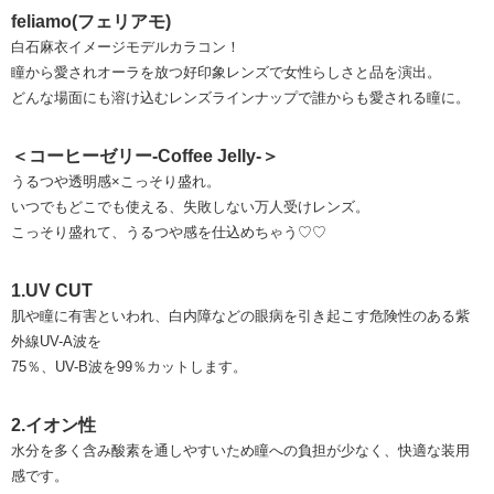
feliamo(フェリアモ)
白石麻衣イメージモデルカラコン！
瞳から愛されオーラを放つ好印象レンズで女性らしさと品を演出。
どんな場面にも溶け込むレンズラインナップで誰からも愛される瞳に。
＜コーヒーゼリー-Coffee Jelly-＞
うるつや透明感×こっそり盛れ。
いつでもどこでも使える、失敗しない万人受けレンズ。
こっそり盛れて、うるつや感を仕込めちゃう♡♡
1.UV CUT
肌や瞳に有害といわれ、白内障などの眼病を引き起こす危険性のある紫
外線UV-A波を
75％、UV-B波を99％カットします。
2.イオン性
水分を多く含み酸素を通しやすいため瞳への負担が少なく、快適な装用
感です。