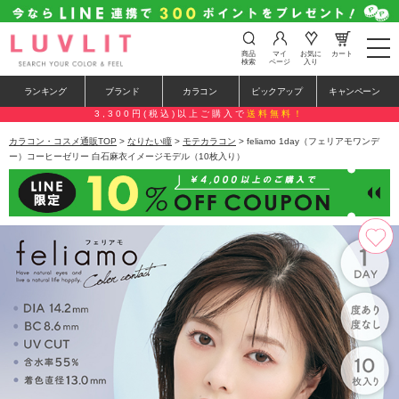
t
商品
マイ
お気に
カート
o
検索
ページ
入り
g
g
ランキング
ブランド
カラコン
ピックアップ
キャンペーン
l
e
3,300円(税込)以上ご購入で
送料無料！
n
a
カラコン・コスメ通販TOP
>
なりたい瞳
>
モテカラコン
> feliamo 1day（フェリアモワンデ
v
ー）コーヒーゼリー 白石麻衣イメージモデル（10枚入り）
i
g
a
t
i
o
n