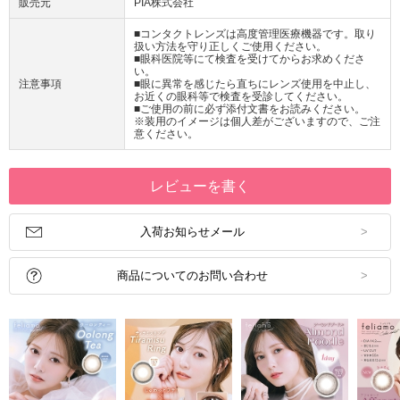
販売元
PIA株式会社
■コンタクトレンズは高度管理医療機器です。取り
扱い方法を守り正しくご使用ください。
■眼科医院等にて検査を受けてからお求めくださ
い。
注意事項
■眼に異常を感じたら直ちにレンズ使用を中止し、
お近くの眼科等で検査を受診してください。
■ご使用の前に必ず添付文書をお読みください。
※装用のイメージは個人差がございますので、ご注
意ください。
レビューを書く
入荷お知らせメール
商品についてのお問い合わせ