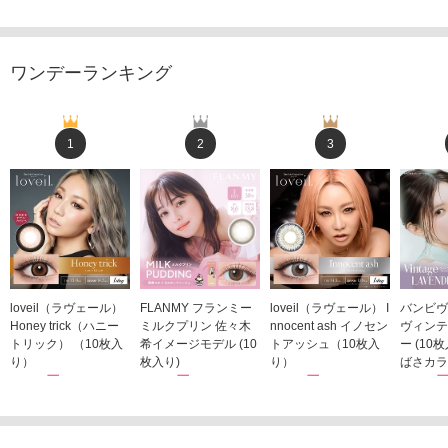
ワンデーランキング
1
2
3
loveil（ラヴェール）
FLANMY フランミー
loveil（ラヴェール） I
バンビヴ
Honey trick（ハニー
ミルクプリン 佐々木
nnocent ash イノセン
ヴィンテ
トリック） （10枚入
希イメージモデル (10
トアッシュ（10枚入
ー (10
り）
枚入り)
り）
ばさカラ
1,760円
1,815円
1,760円
1,848
(税込)
(税込)
(税込)