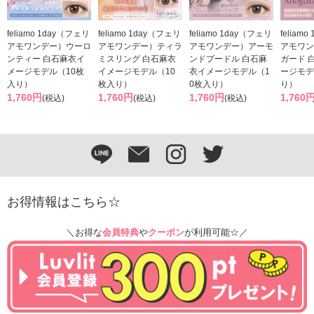
feliamo 1day（フェリ
feliamo 1day（フェリ
feliamo 1day（フェリ
feliam
アモワンデー）ウーロ
アモワンデー）ティラ
アモワンデー）アーモ
アモワン
ンティー 白石麻衣イ
ミスリング 白石麻衣
ンドプードル 白石麻
ガード 
メージモデル（10枚
イメージモデル（10
衣イメージモデル（1
ージモデ
入り）
枚入り）
0枚入り）
り）
1,760円
1,760円
1,760円
1,760
(税込)
(税込)
(税込)
お得情報はこちら☆
＼お得な
会員特典
や
クーポン
が利用可能☆／