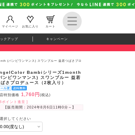
マイページ
お気に入り
カート
ックアップ
キャンペーン
ズ1month (バンビワンマンス) スワンブルー 益若つばさプロ
ngelColor Bambiシリーズ1month
(バンビワンマンス) スワンブルー 益若
つばさプロデュース（2枚入り）
1,760円
店特別価格
(税込)
48ポイント進呈 ]
【販売期間：
2024年8月6日11時0分
～】