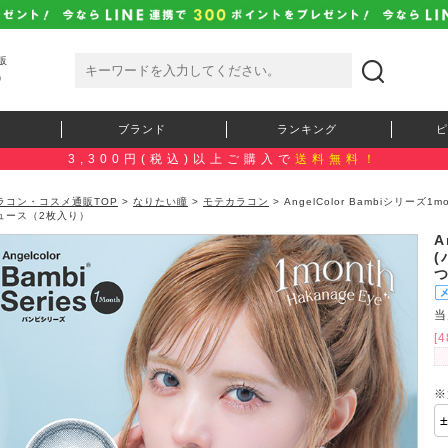
販
）
ブランド
ランキング
ピ
3,300円(税込)以上ご購入で
送料無料！
ラコン・コスメ通販TOP
>
なりたい瞳
>
モテカラコン
> AngelColor Bambiシリー
ュース（2枚入り）
A
当
[