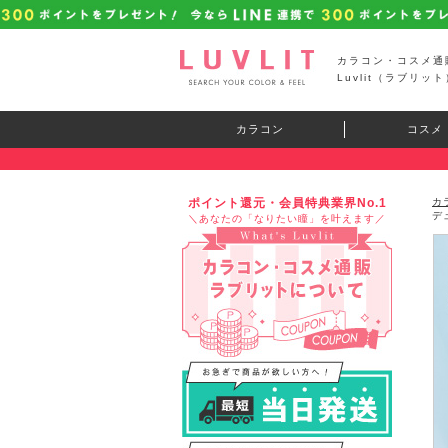
カラコン・コスメ通
Luvlit（ラブリット
カラコン
コスメ
ポイント還元・会員特典業界No.1
カ
デ
＼あなたの「なりたい瞳」を叶えます／