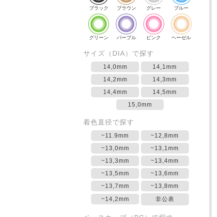
ブラック
ブラウン
グレー
ブルー
グリーン
パープル
ピンク
ヘーゼル
サイズ（DIA）で探す
14,0mm
14,1mm
14,2mm
14,3mm
14,4mm
14,5mm
15,0mm
着色直径で探す
~11.9mm
~12,8mm
~13,0mm
~13,1mm
~13,3mm
~13,4mm
~13,5mm
~13,6mm
~13,7mm
~13,8mm
~14,2mm
非公表