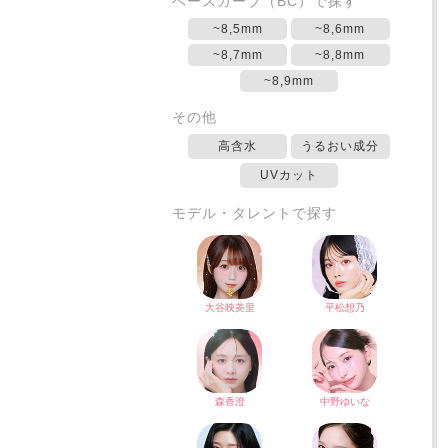
ベースカーブ（BC）で探す
~8,5mm
~8,6mm
~8,7mm
~8,8mm
~8,9mm
その他
高含水
うるおい成分
UVカット
モデル・タレントで探す