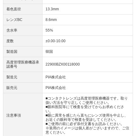
着色直径
13.3mm
レンズBC
8.6mm
含水率
55%
度数
±0.00-10.00
製造国
韓国
高度管理医療機器承
22900BZX00118000
認番号
製造元
PIA株式会社
販売元
PIA株式会社
■コンタクトレンズは高度管理医療機器です。取り
扱い方法を守り正しくご使用ください。
■眼科医院等にて検査を受けてからお求めくださ
い。
注意事項
■眼に異常を感じたら直ちにレンズ使用を中止し、
お近くの眼科等で検査を受診してください。
■ご使用の前に必ず添付文書をお読みください。
※装用のイメージは個人差がございますので、ご注
意ください。