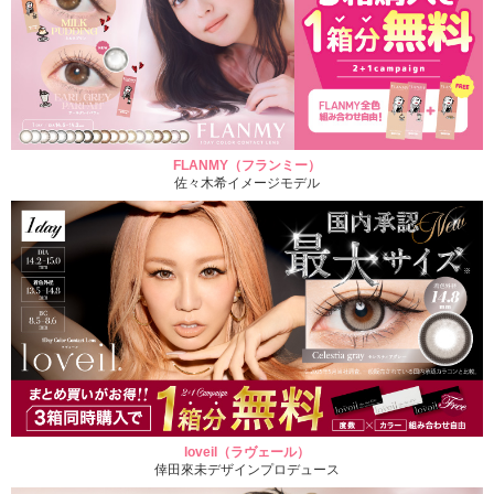
FLANMY（フランミー）
佐々木希イメージモデル
loveil（ラヴェール）
倖田來未デザインプロデュース