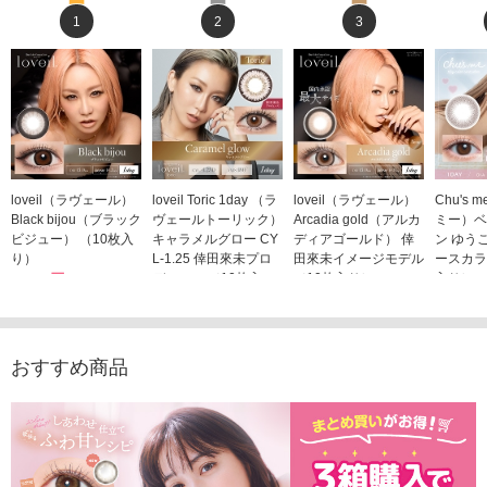
1
2
3
loveil（ラヴェール）
loveil Toric 1day （ラ
loveil（ラヴェール）
Chu's
Black bijou（ブラック
ヴェールトーリック）
Arcadia gold（アルカ
ミー）ベ
ビジュー） （10枚入
キャラメルグロー CY
ディアゴールド） 倖
ン ゆう
り）
L-1.25 倖田來未プロ
田來未イメージモデル
ースカラ
1,760円
デュース （10枚入
（10枚入り）
入り）
(税込)
り）
1,760円
1,705
(税込)
1,760円
(税込)
おすすめ商品