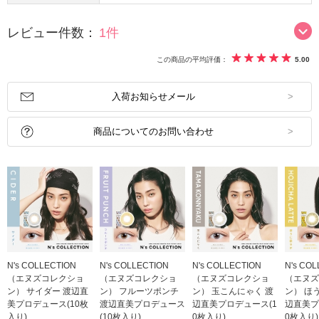
レビュー件数：
1件
この商品の平均評価：
5.00
入荷お知らせメール
商品についてのお問い合わせ
N's COLLECTION
N's COLLECTION
N's COLLECTION
N's CO
（エヌズコレクショ
（エヌズコレクショ
（エヌズコレクショ
（エヌズ
ン） サイダー 渡辺直
ン） フルーツポンチ
ン） 玉こんにゃく 渡
ン） ほ
美プロデュース(10枚
渡辺直美プロデュース
辺直美プロデュース(1
辺直美プ
入り)
(10枚入り)
0枚入り)
0枚入り)