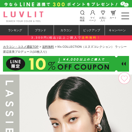
t
商品
マイ
お気に
カート
o
検索
ページ
入り
g
g
ランキング
ブランド
カラコン
ピックアップ
キャンペーン
l
e
3,300円(税込)以上ご購入で
送料無料！
n
a
カラコン・コスメ通販TOP
>
送料無料
> N's COLLECTION（エヌズコレクション） ラッシー
v
渡辺直美プロデュース(10枚入り)
i
g
a
t
i
o
n