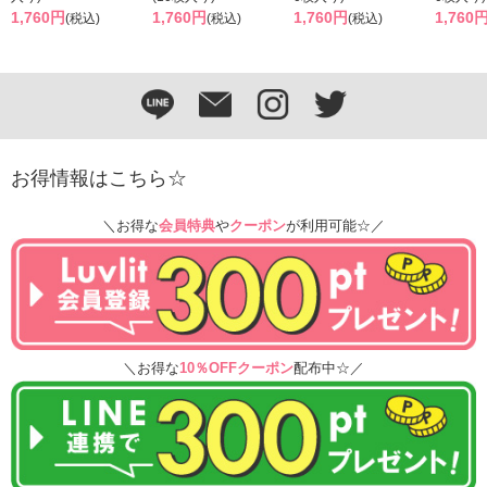
1,760円
1,760円
1,760円
1,760
(税込)
(税込)
(税込)
お得情報はこちら☆
＼お得な
会員特典
や
クーポン
が利用可能☆／
＼お得な
10％OFFクーポン
配布中☆／