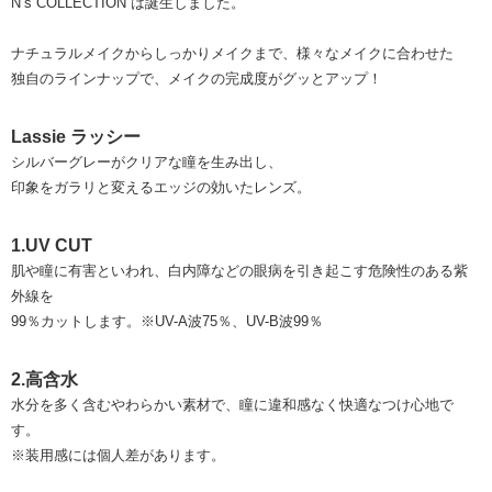
N’s COLLECTION は誕生しました。
ナチュラルメイクからしっかりメイクまで、様々なメイクに合わせた
独自のラインナップで、メイクの完成度がグッとアップ！
Lassie ラッシー
シルバーグレーがクリアな瞳を生み出し、
印象をガラリと変えるエッジの効いたレンズ。
1.UV CUT
肌や瞳に有害といわれ、白内障などの眼病を引き起こす危険性のある紫
外線を
99％カットします。※UV-A波75％、UV-B波99％
2.高含水
水分を多く含むやわらかい素材で、瞳に違和感なく快適なつけ心地で
す。
※装用感には個人差があります。