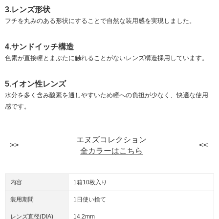
3.レンズ形状
フチを丸みのある形状にすることで自然な装用感を実現しました。
4.サンドイッチ構造
色素が直接瞳とまぶたに触れることがないレンズ構造採用しています。
5.イオン性レンズ
水分を多く含み酸素を通しやすいため瞳への負担が少なく、快適な使用
感です。
エヌズコレクション
全カラーはこちら
内容
1箱10枚入り
装用期間
1日使い捨て
レンズ直径(DIA)
14.2mm